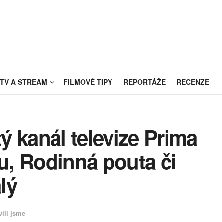
TV A STREAM
FILMOVÉ TIPY
REPORTÁŽE
RECENZE
 kanál televize Prima
, Rodinná pouta či
lý
vili jsme