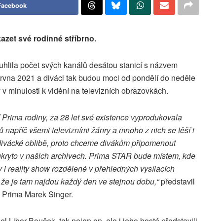
Facebook
azet své rodinné stříbrno.
uhlila počet svých kanálů desátou stanicí s názvem
ervna 2021 a diváci tak budou moci od pondělí do neděle
 v minulosti k vidění na televizních obrazovkách.
 Prima rodiny,
za 28 let své existence vyprodukovala
 napříč všemi televizními žánry a mnoho z nich se těší i
 divácké oblibě, proto chceme divákům připomenout
 ukryto v našich archivech. Prima STAR bude místem, kde
 i reality show rozdělené v přehledných vysílacích
 že je tam najdou každý den ve stejnou dobu,“
představil
a Prima Marek Singer.
l Libor Bouček, tak nejen on, ale i jeho hosté představili