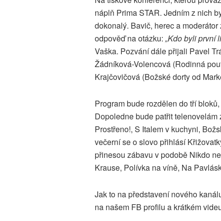
náplň Prima STAR. Jedním z nich byl
dokonalý. Bavič, herec a moderátor 
odpověď na otázku:
„Kdo byli první 
Vaška. Pozvání dále přijali Pavel 
Žádníková-Volencová (Rodinná pouta
Krajčovičová (Božské dorty od Marké
Program bude rozdělen do tří bloků, 
Dopoledne bude patřit telenovelám 
Prostřeno!, S Italem v kuchyni, Bož
večerní se o slovo přihlásí Křižovat
přinesou zábavu v podobě Nikdo nen
Krause, Polívka na víně, Na Pavlásk
Jak to na představení nového kanál
na našem FB profilu a krátkém vid