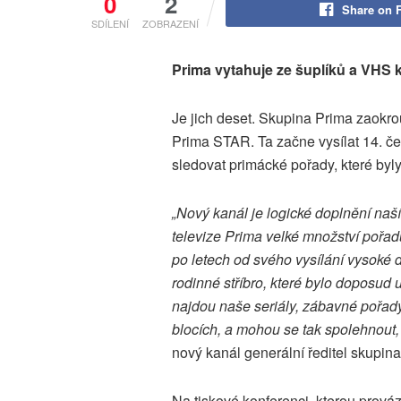
0
2
Share on 
SDÍLENÍ
ZOBRAZENÍ
Prima vytahuje ze šuplíků a VHS k
Je jich deset. Skupina Prima zaokro
Prima STAR. Ta začne vysílat 14. č
sledovat primácké pořady, které byly
„Nový kanál je logické doplnění naší
televize Prima velké množství pořadů
po letech od svého vysílání vysoké
rodinné stříbro, které bylo doposud
najdou naše seriály, zábavné pořady
blocích, a mohou se tak spolehnout,
nový kanál generální ředitel skupin
Na tiskové konferenci, kterou prováze