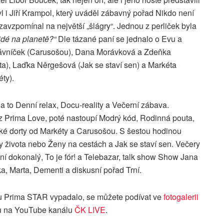
 i Jiří Krampol, který uváděl zábavný pořad Nikdo není
zavzpomínal na největší „šlágry“. Jednou z perliček byla
lidé na planetě?“
Dle tázané paní se jednalo o Evu a
Trávníček (Carusošou), Dana Morávková a Zdeňka
), Laďka Něrgešová (Jak se staví sen) a Markéta
ty).
a to Denní relax, Docu-reality a Večerní zábava.
z Prima Love, poté nastoupí Modrý kód, Rodinná pouta,
ské dorty od Markéty a Carusošou. S šestou hodinou
ky života nebo Ženy na cestách a Jak se staví sen. Večery
í dokonalý, To je fór! a Telebazar, talk show Show Jana
a, Marta, Dementi a diskusní pořad Trní.
u Prima STAR vypadalo, se můžete podívat ve
fotogalerii
eu na YouTube kanálu
ČK LIVE
.