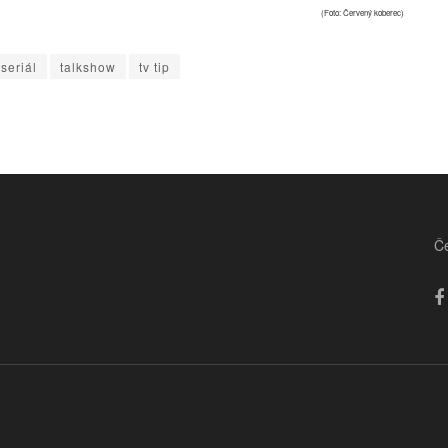
(Foto: Červený koberec)
seriál
talkshow
tv tip
Če