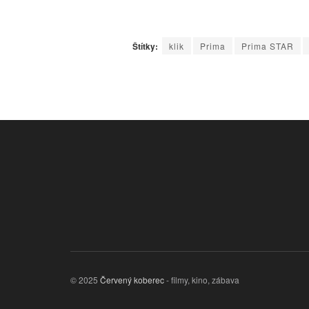
Štítky:
klik
Prima
Prima STAR
© 2025
Červený koberec
- filmy, kino, zábava