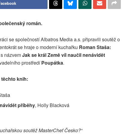
Facebook
 společenský román.
áci se společností Albatros Media a.s. připravili soutěž o
 Tentokrát se hraje o moderní kuchařku
Roman Staša:
nc s názvem
Jak se král Země víl naučil nenávidět
vadelního prostředí
Poupátka
.
 těchto knih:
Staša
enávidět příběhy
, Holly Blacková
kuchařskou soutěž MasterChef Česko?“