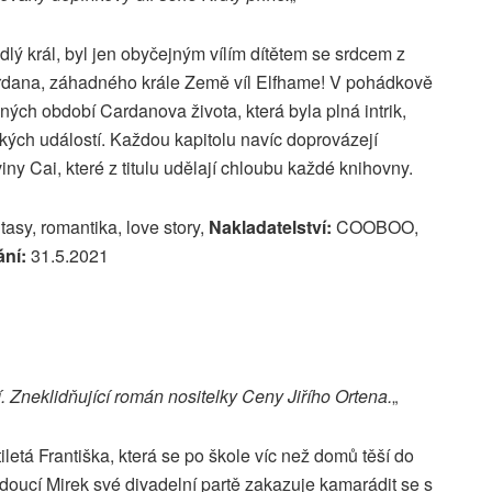
odlý král, byl jen obyčejným vílím dítětem se srdcem z
rdana, záhadného krále Země víl Elfhame! V pohádkově
ých období Cardanova života, která byla plná intrik,
kých událostí. Každou kapitolu navíc doprovázejí
ny Cai, které z titulu udělají chloubu každé knihovny.
tasy, romantika, love story,
Nakladatelství:
COOBOO,
ní:
31.5.2021
í. Zneklidňující román nositelky Ceny Jiřího Ortena.
„
tiletá Františka, která se po škole víc než domů těší do
oucí Mirek své divadelní partě zakazuje kamarádit se s