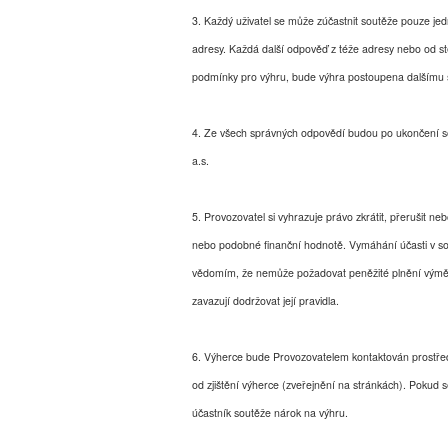
3. Každý uživatel se může zúčastnit soutěže pouze je
adresy. Každá další odpověď z téže adresy nebo od s
podmínky pro výhru, bude výhra postoupena dalšímu so
4. Ze všech správných odpovědí budou po ukončení so
a.s.
5. Provozovatel si vyhrazuje právo zkrátit, přerušit neb
nebo podobné finanční hodnotě. Vymáhání účasti v sou
vědomím, že nemůže požadovat peněžité plnění výměno
zavazují dodržovat její pravidla.
6. Výherce bude Provozovatelem kontaktován prostředn
od zjištění výherce (zveřejnění na stránkách). Pokud s
účastník soutěže nárok na výhru.