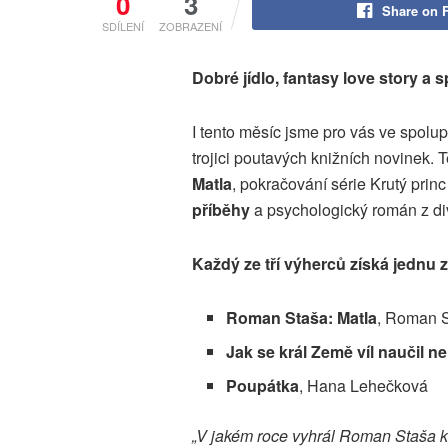
0
3
Share on 
SDÍLENÍ
ZOBRAZENÍ
Dobré jídlo, fantasy love story a
I tento měsíc jsme pro vás ve spolupr
trojici poutavých knižních novinek.
Matla
, pokračování série Krutý pri
příběhy
a psychologický román z di
Každý ze tří výherců získá jednu z
Roman Staša: Matla
, Roman 
Jak se král Země víl naučil n
Poupátka
, Hana Lehečková
„V jakém roce vyhrál Roman Staša 