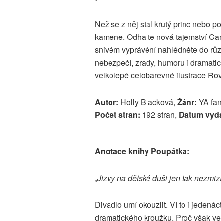
Než se z něj stal krutý princ nebo p
kamene. Odhalte nová tajemství Ca
snivém vyprávění nahlédněte do různ
nebezpečí, zrady, humoru i dramatic
velkolepé celobarevné ilustrace Rovi
Autor:
Holly Blacková,
Žánr:
YA fan
Počet stran:
192 stran,
Datum vydá
Anotace knihy Poupátka:
„Jizvy na dětské duši jen tak nezmiz
Divadlo umí okouzlit. Ví to i jedenác
dramatického kroužku. Proč však ved