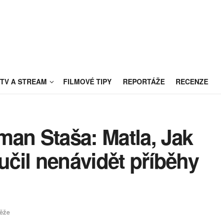
TV A STREAM
FILMOVÉ TIPY
REPORTÁŽE
RECENZE
man Staša: Matla, Jak
aučil nenávidět příběhy
ěže