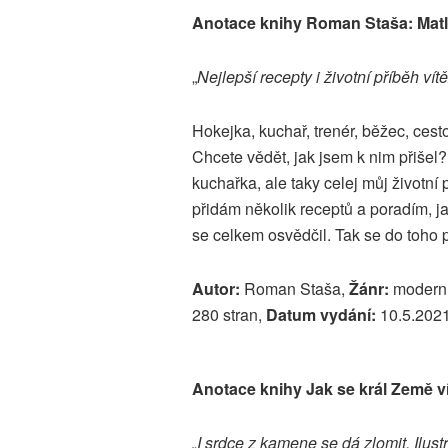
Anotace knihy Roman Staša: Matl
„
Nejlepší recepty i životní příběh 
Hokejka, kuchař, trenér, běžec, ces
Chcete vědět, jak jsem k nim přišel
kuchařka, ale taky celej můj životn
přidám několik receptů a poradím, ja
se celkem osvědčil. Tak se do toho 
Autor:
Roman Staša,
Žánr:
moderní
280 stran,
Datum vydání:
10.5.202
Anotace knihy Jak se král Země ví
„I srdce z kamene se dá zlomit. Ilust