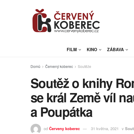
FILM
KINO
ZÁBAVA
Domů
Červený koberec
Soutěže
Soutěž o knihy Ro
se král Země víl n
a Poupátka
od
Červeny koberec
31 května, 2021
v
Sout