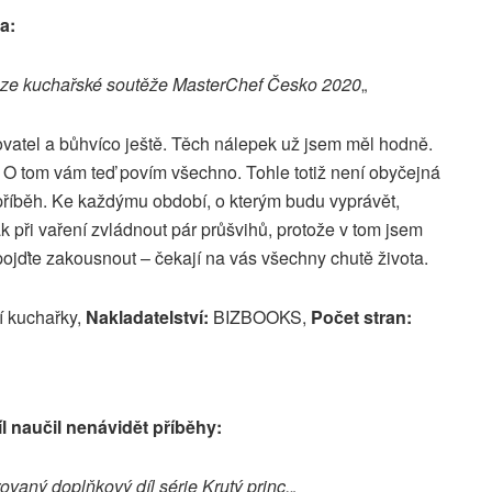
a:
vítěze kuchařské soutěže MasterChef Česko 2020
„
tovatel a bůhvíco ještě. Těch nálepek už jsem měl hodně.
? O tom vám teď povím všechno. Tohle totiž není obyčejná
í příběh. Ke každýmu období, o kterým budu vyprávět,
k při vaření zvládnout pár průšvihů, protože v tom jsem
pojďte zakousnout – čekají na vás všechny chutě života.
 kuchařky,
Nakladatelství:
BIZBOOKS,
Počet stran:
1
l naučil nenávidět příběhy:
rovaný doplňkový díl série Krutý princ.
„