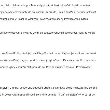
dnou. Jako platná bude počítána vždy první příchozí odpověď z každé e-mailové
tejného soutěžícího nebude do losování zahrnuta. Pokud soutěžící nebude splňovat
utěžícímu. Z účasti je vyloučen Provozovatel a osoby Provozovatele blízké.
utěže vylosováni 3 výherci. Výhry do soutěže věnovala společnost Albatros Media
o zrušit soutěž či změnit její pravidla, případně nahradit výhru jinou výhrou ve stejné
těži či soutěžních výher soudní cestou je vyloučeno. Účastník se soutěže účastní s
u za výhry v soutěži. Vstupem do soutěže se všichni Účastníci i Provozovatel
ictvím e-mailu, ze kterého odpověď přišla. Ke kontaktu dojde nejpozději do 30 dnů
e Provozovateli nepodaří spojit se s výhercem do 14 dní, od zjištění výherce, ztrácí