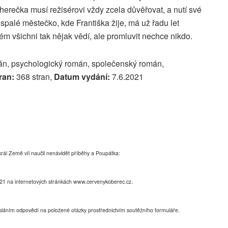
 herečka musí režisérovi vždy zcela důvěřovat, a nutí své
spalé městečko, kde Františka žije, má už řadu let
rém všichni tak nějak vědí, ale promluvit nechce nikdo.
n, psychologický román, společenský román,
ran:
368 stran,
Datum vydání:
7.6.2021
rál Země víl naučil nenávidět příběhy a Poupátka:
2021 na internetových stránkách www.cervenykoberec.cz.
sláním odpovědí na položené otázky prostřednictvím soutěžního formuláře.