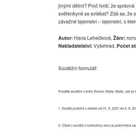
jinými dětmi? Proč tvrdí, že správná
svěřenkyně se svlékat? Zdá se, že o
závažné tajemství – tajemství, o kte
Autor:
Hana Lehečková,
Žánr:
romá
Nakladatelství:
Vyšehrad,
Počet st
Soutěžní formulář:
Pravidla soutěže o knihy Roman Staša: Matla, Jak se k
1. Soutěž probíhá v období od 31. 5. 2021 do 6. 6. 
2. Účast v soutěži o hodnotnou cenu je podmíněná za