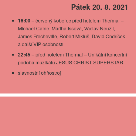
Pátek 20. 8. 2021
16:00
– červený koberec před hotelem Thermal –
Michael Caine, Martha Issová, Václav Neužil,
James Frecheville, Robert Mikluš, David Ondříček
a další VIP osobnosti
22:45
– před hotelem Thermal – Unikátní koncertní
podoba muzikálu JESUS CHRIST SUPERSTAR
slavnostní ohňostroj
Sobota 21. 8. 2021
13:00
– beseda k filmu Každá minuta života (Dům
ČT)