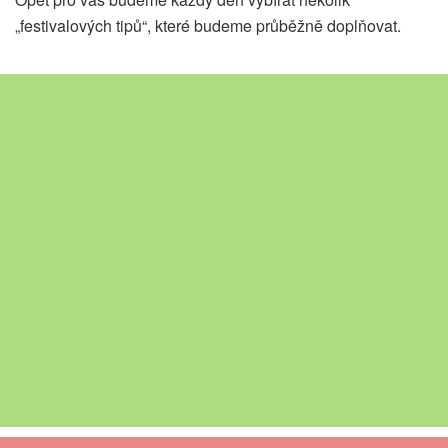
„festivalových tipů“, které budeme průběžně doplňovat.
Sobota 28. 8. 2021
11:00
– KVIFF TALK s Ethanem Hawkem
(Kongresový sál, Thermal)
13:00
– Johnny Depp uvede film Minamata
(Městské divadlo Karlovy Vary)
16:00
– červený koberec (před hotelem Thermal)
18:00
– závěrečný večer, herec Ethan Hawk a
režisér Jan Svěrák převezmou Cenu prezidenta
MFF KV