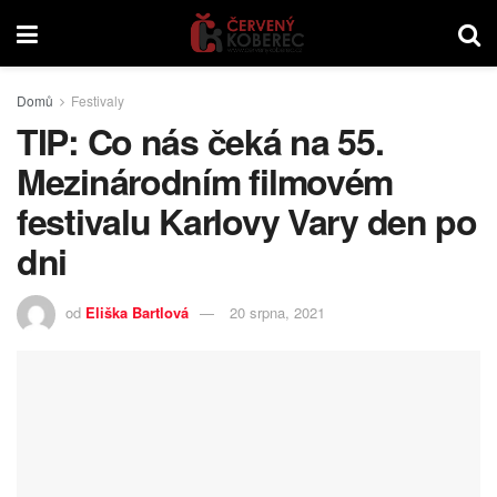
Domů
Festivaly
TIP: Co nás čeká na 55.
Mezinárodním filmovém
festivalu Karlovy Vary den po
dni
od
Eliška Bartlová
20 srpna, 2021