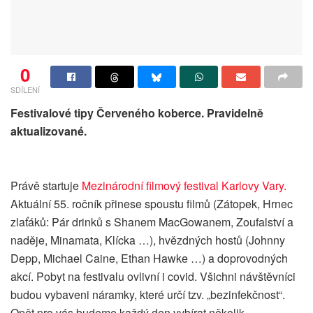
0
SDÍLENÍ
Festivalové tipy Červeného koberce. Pravidelně
aktualizované.
Právě startuje
Mezinárodní filmový festival Karlovy Vary.
Aktuální 55. ročník přinese spoustu filmů (Zátopek, Hrnec
zlaťáků: Pár drinků s Shanem MacGowanem, Zoufalství a
naděje, Minamata, Klícka …), hvězdných hostů (Johnny
Depp, Michael Caine, Ethan Hawke …) a doprovodných
akcí. Pobyt na festivalu ovlivní i covid. Všichni návštěvníci
budou vybaveni náramky, které určí tzv. „bezinfekčnost“.
Opět pro vás budeme každý den vybírat několik