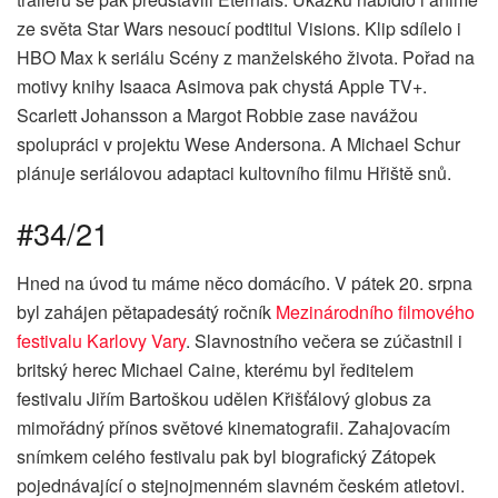
ze světa Star Wars nesoucí podtitul Visions. Klip sdílelo i
HBO Max k seriálu Scény z manželského života. Pořad na
motivy knihy Isaaca Asimova pak chystá Apple TV+.
Scarlett Johansson a Margot Robbie zase navážou
spolupráci v projektu Wese Andersona. A Michael Schur
plánuje seriálovou adaptaci kultovního filmu Hřiště snů.
#34/21
Hned na úvod tu máme něco domácího. V pátek 20. srpna
byl zahájen pětapadesátý ročník
Mezinárodního filmového
festivalu Karlovy Vary
. Slavnostního večera se zúčastnil i
britský herec Michael Caine, kterému byl ředitelem
festivalu Jiřím Bartoškou udělen Křišťálový globus za
mimořádný přínos světové kinematografii. Zahajovacím
snímkem celého festivalu pak byl biografický Zátopek
pojednávající o stejnojmenném slavném českém atletovi.