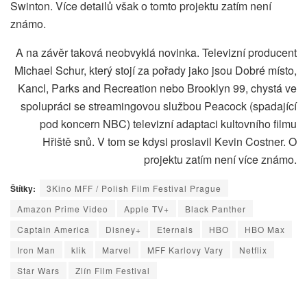
Swinton. Více detailů však o tomto projektu zatím není
známo.
A na závěr taková neobvyklá novinka. Televizní producent
Michael Schur, který stojí za pořady jako jsou Dobré místo,
Kancl, Parks and Recreation nebo Brooklyn 99, chystá ve
spolupráci se streamingovou službou Peacock (spadající
pod koncern NBC) televizní adaptaci kultovního filmu
Hřiště snů. V tom se kdysi proslavil Kevin Costner. O
projektu zatím není více známo.
Štítky:
3Kino MFF / Polish Film Festival Prague
Amazon Prime Video
Apple TV+
Black Panther
Captain America
Disney+
Eternals
HBO
HBO Max
Iron Man
klik
Marvel
MFF Karlovy Vary
Netflix
Star Wars
Zlín Film Festival