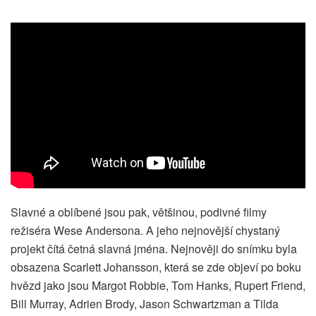
Slavné a oblíbené jsou pak, většinou, podivné filmy
režiséra Wese Andersona. A jeho nejnovější chystaný
projekt čítá četná slavná jména. Nejnověji do snímku byla
obsazena Scarlett Johansson, která se zde objeví po boku
hvězd jako jsou Margot Robbie, Tom Hanks, Rupert Friend,
Bill Murray, Adrien Brody, Jason Schwartzman a Tilda