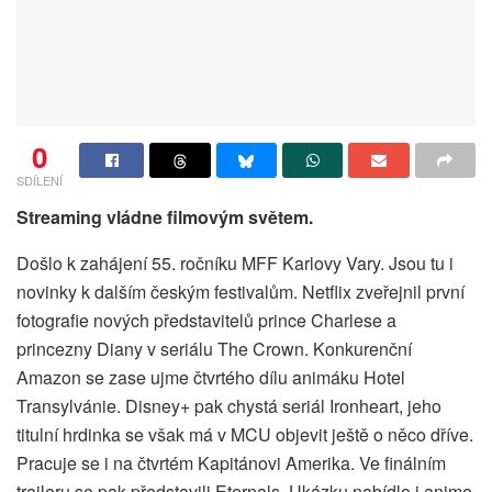
0
SDÍLENÍ
Streaming vládne filmovým světem.
Došlo k zahájení 55. ročníku MFF Karlovy Vary. Jsou tu i
novinky k dalším českým festivalům. Netflix zveřejnil první
fotografie nových představitelů prince Charlese a
princezny Diany v seriálu The Crown. Konkurenční
Amazon se zase ujme čtvrtého dílu animáku Hotel
Transylvánie. Disney+ pak chystá seriál Ironheart, jeho
titulní hrdinka se však má v MCU objevit ještě o něco dříve.
Pracuje se i na čtvrtém Kapitánovi Amerika. Ve finálním
traileru se pak představili Eternals. Ukázku nabídlo i anime