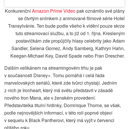
Konkurenční
Amazon Prime Video
pak oznámilo své plány
se čtvrtým snímkem z animované filmové série Hotel
Transylvánie. Ten bude podle všeho k vidění pouze skrze
tuto streamovací službu, a to již od 1. října. Kresleným
postavičkám zde propůjčily hlasy celebrity jako Adam
Sandler, Selena Gomez, Andy Samberg, Kathryn Hahn,
Keegan-Michael Key, David Spade nebo Fran Drescher.
Dalším velikánem na streamingovém trhu je pak
v současnosti Disney+. Tomu pomáhá i celá řada
marvelovských seriálů, které zde tvůrci chystají. Jedním
z nich je Ironheart, který má světu představit v zásadě
nového Iron Mana, ale v ženském provedení.
Představitelka titulní hrdinky, Dominique Thorne, se však,
podle nejnovějších informací, v této roli poprvé objeví
v sequelu k Black Pantherovi, který má vyjít v červenci
příštího roku.