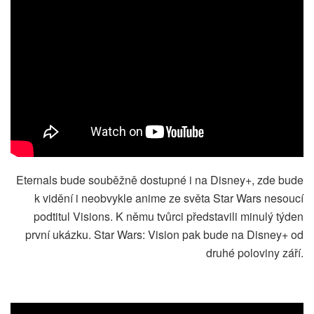
Eternals bude souběžně dostupné i na Disney+, zde bude
k vidění i neobvykle anime ze světa Star Wars nesoucí
podtitul Visions. K němu tvůrci představili minulý týden
první ukázku. Star Wars: Vision pak bude na Disney+ od
druhé poloviny září.