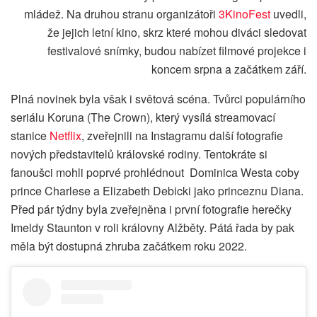
mládež. Na druhou stranu organizátoři
3KinoFest
uvedli,
že jejich letní kino, skrz které mohou diváci sledovat
festivalové snímky, budou nabízet filmové projekce i
koncem srpna a začátkem září.
Plná novinek byla však i světová scéna. Tvůrci populárního
seriálu Koruna (The Crown), který vysílá streamovací
stanice
Netflix
, zveřejnili na Instagramu další fotografie
nových představitelů královské rodiny. Tentokráte si
fanoušci mohli poprvé prohlédnout Dominica Westa coby
prince Charlese a Elizabeth Debicki jako princeznu Diana.
Před pár týdny byla zveřejněna i první fotografie herečky
Imeldy Staunton v roli královny Alžběty. Pátá řada by pak
měla být dostupná zhruba začátkem roku 2022.