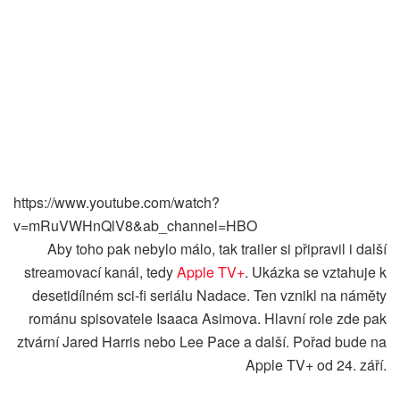
https://www.youtube.com/watch?
v=mRuVWHnQlV8&ab_channel=HBO
Aby toho pak nebylo málo, tak trailer si připravil i další
streamovací kanál, tedy
Apple TV+
. Ukázka se vztahuje k
desetidílném sci-fi seriálu Nadace. Ten vznikl na náměty
románu spisovatele Isaaca Asimova. Hlavní role zde pak
ztvární Jared Harris nebo Lee Pace a další. Pořad bude na
Apple TV+ od 24. září.