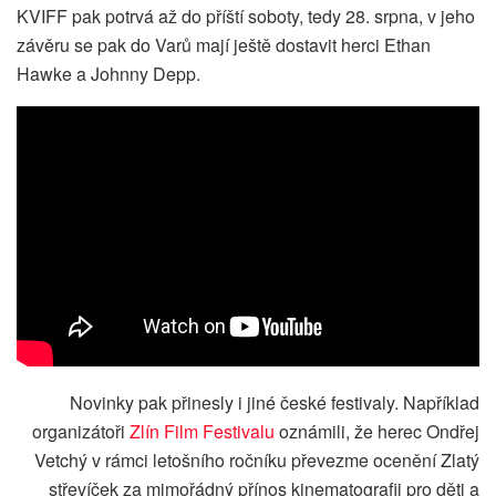
KVIFF pak potrvá až do příští soboty, tedy 28. srpna, v jeho
závěru se pak do Varů mají ještě dostavit herci Ethan
Hawke a Johnny Depp.
Novinky pak přinesly i jiné české festivaly. Například
organizátoři
Zlín Film Festivalu
oznámili, že herec Ondřej
Vetchý v rámci letošního ročníku převezme ocenění Zlatý
střevíček za mimořádný přínos kinematografii pro děti a