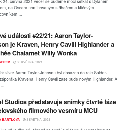
ek 24. června 2021 večer se budeme moci setkat s Dylanem
rem, na Oscara nominovaným střihačem a klíčovým
covníkem ...
vé události #22/21: Aaron Taylor-
on je Kraven, Henry Cavill Highlander a
hée Chalamet Willy Wonka
30 KVĚTNA, 2021
VEREM
ksilver Aaron Taylor-Johnson byl obsazen do role Spider-
áporáka Kravena. Henry Cavill zase bude novým Highlander. A
...
l Studios představuje snímky čtvrté fáze
elovského filmového vesmíru MCU
3 KVĚTNA, 2021
A BARTLOVÁ
 kin už je dlouhé. Marvel se snaží své fanoušky uspokojovat