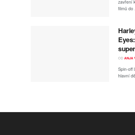
zavření 
filmů do .
Harle
Eyes:
super
OD
ANJA 
Spin-off
hlavní dě