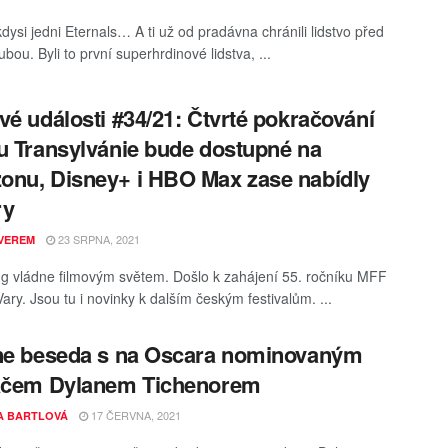
i kdysi jedni Eternals… A ti už od pradávna chránili lidstvo před
bou. Byli to první superhrdinové lidstva, ...
vé události #34/21: Čtvrté pokračování
u Transylvánie bude dostupné na
nu, Disney+ i HBO Max zase nabídly
ry
23 SRPNA, 2021
VEREM
g vládne filmovým světem. Došlo k zahájení 55. ročníku MFF
ary. Jsou tu i novinky k dalším českým festivalům. ...
ne beseda s na Oscara nominovaným
hačem Dylanem Tichenorem
17 ČERVNA, 2021
A BARTLOVÁ