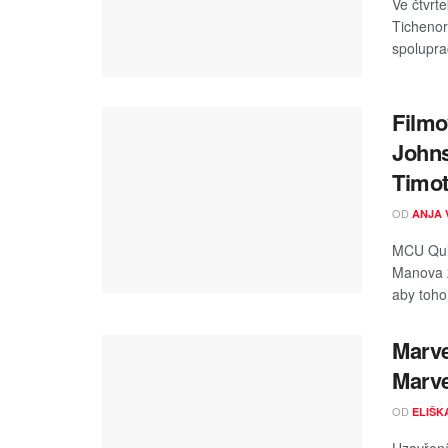
Ve čtvrt
Ticheno
spolupra
Filmo
Johns
Timot
OD
ANJA 
MCU Quic
Manova z
aby toho 
Marve
Marv
OD
ELIŠK
Uzavření