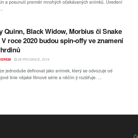
kin a posunutí premiér mnohých očekávaných snímků. Uvedení
..
y Quinn, Black Widow, Morbius či Snake
 V roce 2020 budou spin-offy ve znamení
hrdinů
28 PROSINCE, 2019
VEREM
 lze jednoduše definovat jako snímek, který se odvozuje od
jové linie nějaké filmové série a něčím ji rozšiřuje. ...
Če