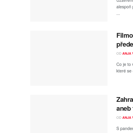
alespoň 
...
Filmo
přede
OD
ANJA 
Co je to 
které se 
Zahra
aneb 
OD
ANJA 
S pandem