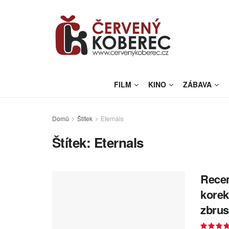
FILM
KINO
ZÁBAVA
Domů
Štítek
Eternals
Štítek:
Eternals
Recen
korek
zbru