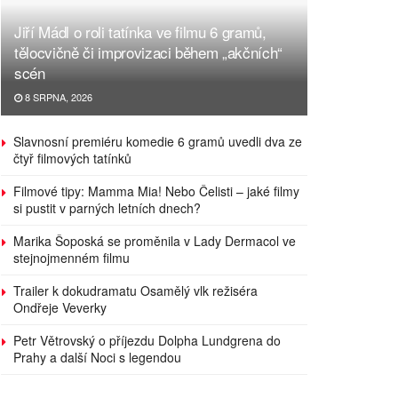
Jiří Mádl o roli tatínka ve filmu 6 gramů,
tělocvičně či improvizaci během „akčních“
scén
8 SRPNA, 2026
Slavnosní premiéru komedie 6 gramů uvedli dva ze
čtyř filmových tatínků
Filmové tipy: Mamma Mia! Nebo Čelisti – jaké filmy
si pustit v parných letních dnech?
Marika Šoposká se proměnila v Lady Dermacol ve
stejnojmenném filmu
Trailer k dokudramatu Osamělý vlk režiséra
Ondřeje Veverky
Petr Větrovský o příjezdu Dolpha Lundgrena do
Prahy a další Noci s legendou