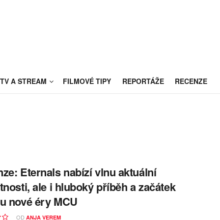
TV A STREAM
FILMOVÉ TIPY
REPORTÁŽE
RECENZE
ze: Eternals nabízí vlnu aktuální
tnosti, ale i hluboký příběh a začátek
su nové éry MCU
OD
ANJA VEREM