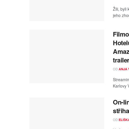
Žili, byl
jeho zhou
Filmo
Hotel
Amazo
traile
OD
ANJA 
Streamin
Karlovy V
On-li
stři
OD
ELIŠK