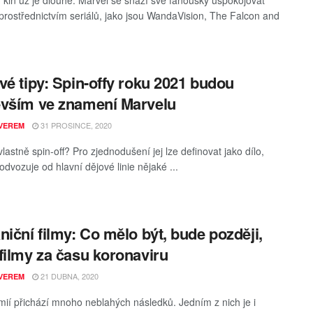
prostřednictvím seriálů, jako jsou WandaVision, The Falcon and
vé tipy: Spin-offy roku 2021 budou
vším ve znamení Marvelu
31 PROSINCE, 2020
VEREM
vlastně spin-off? Pro zjednodušení jej lze definovat jako dílo,
odvozuje od hlavní dějové linie nějaké ...
niční filmy: Co mělo být, bude později,
filmy za času koronaviru
21 DUBNA, 2020
VEREM
ií přichází mnoho neblahých následků. Jedním z nich je i