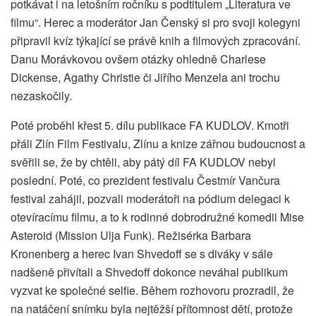
potkávat i na letošním ročníku s podtitulem „Literatura ve
filmu“. Herec a moderátor Jan Čenský si pro svoji kolegyni
připravil kvíz týkající se právě knih a filmových zpracování.
Danu Morávkovou ovšem otázky ohledně Charlese
Dickense, Agathy Christie či Jiřího Menzela ani trochu
nezaskočily.
Poté proběhl křest 5. dílu publikace FA KUDLOV. Kmotři
přáli Zlín Film Festivalu, Zlínu a knize zářnou budoucnost a
svěřili se, že by chtěli, aby pátý díl FA KUDLOV nebyl
poslední. Poté, co prezident festivalu Čestmír Vančura
festival zahájil, pozvali moderátoři na pódium delegaci k
otevíracímu filmu, a to k rodinné dobrodružné komedii Mise
Asteroid (Mission Ulja Funk). Režisérka Barbara
Kronenberg a herec Ivan Shvedoff se s diváky v sále
nadšeně přivítali a Shvedoff dokonce neváhal publikum
vyzvat ke společné selfie. Během rozhovoru prozradil, že
na natáčení snímku byla nejtěžší přítomnost dětí, protože