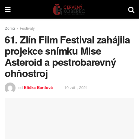
Domů
Festivaly
61. Zlín Film Festival zahájila
projekce snímku Mise
Asteroid a pestrobarevný
ohňostroj
od
Eliška Bartlová
10 září, 2021