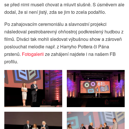
se před nimi museli chovat a mluvit slušně. S úsměvem ale
dodal, že si není jistý, zda se jim to zcela podařilo.
Po zahajovacím ceremoniálu a slavnostní projekci
následoval pestrobarevný ohňostroj podkreslený hudbou z
filmů. Diváci tak mohli sledovat výbušnou show a zároveň
poslouchat melodie např. z Harryho Pottera či Pána
prstenů.
Fotogalerii
ze zahájení najdete i na našem FB
profilu.