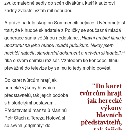
zvukomalebně sedly do scén divákům, kteří k autorovi
žádný zvláštní vztah mít nebudou.
A právě na tuto skupinu Sommer cílí nejvíce. Uvědomuje si
totiž, že k hudbě skladatele z Poličky se současná mladá
generace sama většinou nedostane.
„Hlavní ambicí filmu je
upozornit na jeho hudbu mladé publikum. Nikdy jsem
nechtěl natočit ‚standardní dokument o mrtvém skladateli,‘“
říká o svém snímku režisér. Vzhledem ke koncepci filmu
převážně do televize by se mu to tedy mohlo povést.
Do karet tvůrcům hrají jak
Do karet
herecké výkony hlavních
tvůrcům hrají
představitelů, tak jejich podoba
jak herecké
s historickými postavami.
výkony
Představitelé manželů Martinů
hlavních
Petr Stach a Tereza Hofová si
představitelů,
se svými „originály“ do
tak jejich