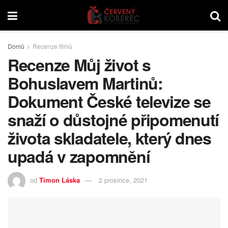
Domů
Recenze filmů
Recenze Můj život s
Bohuslavem Martinů:
Dokument České televize se
snaží o důstojné připomenutí
života skladatele, který dnes
upadá v zapomnění
od
Timon Láska
2 prosince, 2021