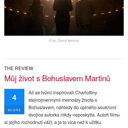
(Foto: Česká televize)
THE REVIEW
Můj život s Bohuslavem Martinů
Ač se tvůrci inspirovali Charlottiny
4
stejnojmennými memoáry života s
Bohuslavem, náhledy do úplného soukromí
SCORE
dvojice autorka nikdy neposkytla. Autoři filmu
si jejího rozhodnutí váží, a je to více než k užitku.