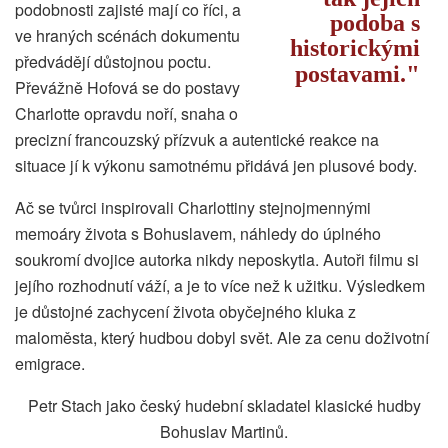
podobnosti zajisté mají co říci, a
podoba s
ve hraných scénách dokumentu
historickými
předvádějí důstojnou poctu.
postavami.
Převážně Hofová se do postavy
Charlotte opravdu noří, snaha o
precizní francouzský přízvuk a autentické reakce na
situace jí k výkonu samotnému přidává jen plusové body.
Ač se tvůrci inspirovali Charlottiny stejnojmennými
memoáry života s Bohuslavem, náhledy do úplného
soukromí dvojice autorka nikdy neposkytla. Autoři filmu si
jejího rozhodnutí váží, a je to více než k užitku. Výsledkem
je důstojné zachycení života obyčejného kluka z
maloměsta, který hudbou dobyl svět. Ale za cenu doživotní
emigrace.
Petr Stach jako český hudební skladatel klasické hudby
Bohuslav Martinů.