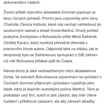
dokumentární nádech.
Životní příběh slavného skladatele Sommer popisuje ze
dvou různých pohledů. Prvním jsou vzpomínky jeho ženy
Charlotte (Tereza Hofová), které nás nechají nahlédnout do
soukromých radostí a strastí života Martinů. Druhý pohled
poskytne životopisec a Bohuslavův přítel Miloš Šafránek
(Ondřej Kavan), který rozebírá převážně dilemata z
pracovního života autora. Odpovídá také na otázku, jak to
doopravdy bylo se Šafránkovou spoluprací s StB, během
níž měl Bohuslava přilákat zpět do Česka.
Návrat domů je také nedosažitelným cílem skladatelova
života. Ve scénách Bohuslavova vzpomínání na vyrůstání v
Čechách Sommer příjemným způsobem vyjadřuje jeho
stesk, který je doplněn autorskými počiny Martinů. Těmi je
prokládán celý film, autoři si dali záležet, aby měli cílené
hudební i příběhové zasazení, ale aby zároveň skladby