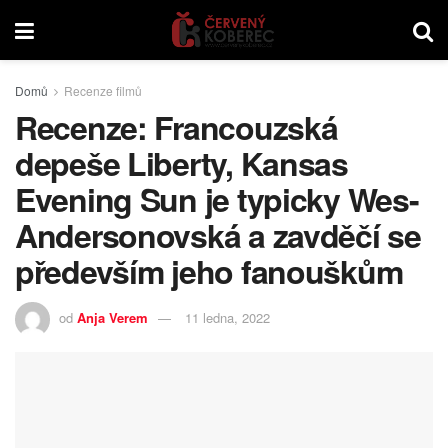
Domů
Recenze filmů
Recenze: Francouzská
depeše Liberty, Kansas
Evening Sun je typicky Wes-
Andersonovská a zavděčí se
především jeho fanouškům
od
Anja Verem
11 ledna, 2022