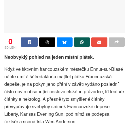
0
SDÍLENÍ
Neobvyklý pohled na jeden místní plátek.
Když ve fiktivním francouzském městečku Ennui-sur-Blasé
náhle umírá šéfredaktor a majitel plátku Francouzská
depeše, je na pokyn jeho přání v závěti vydáno poslední
číslo novin obsahující cestovatelského průvodce, tři feature
články a nekrolog. A přesně tyto smyšlené články
převypravuje svébytný snímek Francouzské depeše
Liberty, Kansas Evening Sun, pod nímž se podepsal
režisér a scenárista Wes Anderson.