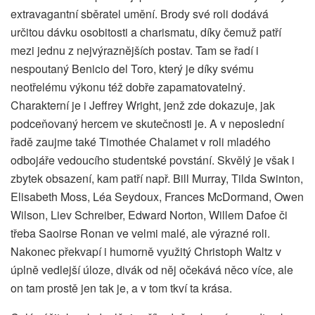
extravagantní sběratel umění. Brody své roli dodává
určitou dávku osobitosti a charismatu, díky čemuž patří
mezi jednu z nejvýraznějších postav. Tam se řadí i
nespoutaný Benicio del Toro, který je díky svému
neotřelému výkonu též dobře zapamatovatelný.
Charakterní je i Jeffrey Wright, jenž zde dokazuje, jak
podceňovaný hercem ve skutečnosti je. A v neposlední
řadě zaujme také Timothée Chalamet v roli mladého
odbojáře vedoucího studentské povstání. Skvělý je však i
zbytek obsazení, kam patří např. Bill Murray, Tilda Swinton,
Elisabeth Moss, Léa Seydoux, Frances McDormand, Owen
Wilson, Liev Schreiber, Edward Norton, Willem Dafoe či
třeba Saoirse Ronan ve velmi malé, ale výrazné roli.
Nakonec překvapí i humorně využitý Christoph Waltz v
úplně vedlejší úloze, divák od něj očekává něco více, ale
on tam prostě jen tak je, a v tom tkví ta krása.