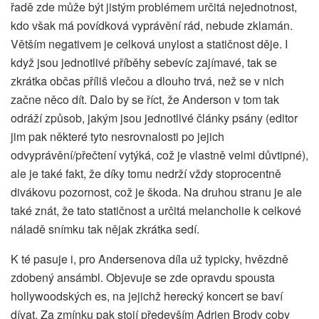
řadě zde může být jistým problémem určitá nejednotnost,
kdo však má povídková vyprávění rád, nebude zklamán.
Větším negativem je celková unylost a statičnost děje. I
když jsou jednotlivé příběhy sebevíc zajímavé, tak se
zkrátka občas příliš vlečou a dlouho trvá, než se v nich
začne něco dít. Dalo by se říct, že Anderson v tom tak
odráží způsob, jakým jsou jednotlivé články psány (editor
jim pak některé tyto nesrovnalosti po jejich
odvyprávění/přečtení vytýká, což je vlastně velmi důvtipné),
ale je také fakt, že díky tomu nedrží vždy stoprocentně
divákovu pozornost, což je škoda. Na druhou stranu je ale
také znát, že tato statičnost a určitá melancholie k celkové
náladě snímku tak nějak zkrátka sedí.
K té pasuje i, pro Andersenova díla už typicky, hvězdně
zdobený ansámbl. Objevuje se zde opravdu spousta
hollywoodských es, na jejichž herecký koncert se baví
dívat. Za zmínku pak stojí především Adrien Brody coby