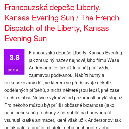
Francouzská depeše Liberty,
Kansas Evening Sun / The French
Dispatch of the Liberty, Kansas
Evening Sun
Francouzská depeše Liberty, Kansas Evening,
3.8
jak zní úplný název nejnovějšího filmu Wese
Andersona, je, jak už to u něj platí vždy,
SCORE
zajímavou podívanou. Nabízí hutný a
rozkouskovaný děj, ve kterém se představuje několik
oddělených příběhů, z nichž některé jsou lepší, jiné zase
trochu slabší. Nejvíce vytrhává od pozornosti unylá stopáž.
Pro někoho můžou být příliš i občasné bizarnosti (jako
např. nečekané přechody z černobílé na barevnou či
vsunutá krátká animace), které však už k Andersonovi tak
nějak patří, a buď je milujete, nebo nechápete. Jeho