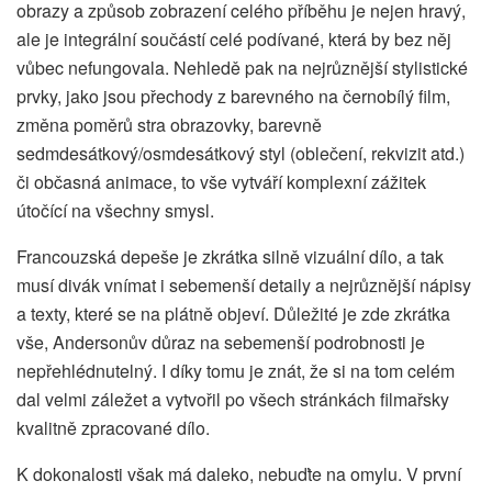
obrazy a způsob zobrazení celého příběhu je nejen hravý,
ale je integrální součástí celé podívané, která by bez něj
vůbec nefungovala. Nehledě pak na nejrůznější stylistické
prvky, jako jsou přechody z barevného na černobílý film,
změna poměrů stra obrazovky, barevně
sedmdesátkový/osmdesátkový styl (oblečení, rekvizit atd.)
či občasná animace, to vše vytváří komplexní zážitek
útočící na všechny smysl.
Francouzská depeše je zkrátka silně vizuální dílo, a tak
musí divák vnímat i sebemenší detaily a nejrůznější nápisy
a texty, které se na plátně objeví. Důležité je zde zkrátka
vše, Andersonův důraz na sebemenší podrobnosti je
nepřehlédnutelný. I díky tomu je znát, že si na tom celém
dal velmi záležet a vytvořil po všech stránkách filmařsky
kvalitně zpracované dílo.
K dokonalosti však má daleko, nebuďte na omylu. V první