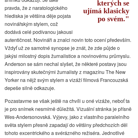
kterých se
pravda, že z naratologického
ujímá klasicky
hlediska je většina děje pojata
po svém.
novinářským stylem, což
dodává celé podívanou jakousi
autentičnost. Novináři a znalci novin toto ocení především.
Vždyť už ze samotné synopse je znát, že zde půjde o
jakýsi milostný dopis žurnalistice a novinovému průmyslu.
Anderson se sám nechal slyšet, že některé postavy jsou
inspirovány skutečnými žurnalisty z magazínu The New
Yorker na nějž svým stylem a vizáží filmová Francouzská
depeše silně odkazuje.
Pozastavme se však ještě na chvíli u oné vizáže, neboť ta
je pro snímek nesmírně důležitá. Vizuální stránka je přísně
Wes-Andersonovská. Výjevy, jako z vlastního paralelního
světa stylem přesně zapadají do většiny předchozích děl
tohoto excentrického a svérázného režiséra. Jednotlivé