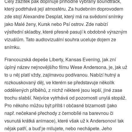
Celý zážitek pak doplňuje příhodně vybraný soundtrack,
který podtrhává její atmosféru. Za hudebním doprovodem
zde stojí Alexandre Desplat, který má na svědomí snímky
jako Malé ženy, Kursk nebo Psí ostrov. Zde nabízí
výstřední skladby, které přesně pasují k obdobně výrazným
vizuálům. Tato audiovizuální souhra uceluje dojem ze
snímku.
Francouzská depeše Liberty, Kansas Evening, jak zní
úplný název nejnovějšího filmu Wese Andersona, je, jak už
to u něj platí vždy, zajímavou podívanou. Nabízí hutný a
rozkouskovaný děj, ve kterém se představuje několik
oddělených příběhů, z nichž některé jsou lepší, jiné zase
trochu slabší. Nejvíce vytrhává od pozornosti unylá stopáž.
Pro někoho můžou být příliš i občasné bizarnosti (jako
např. nečekané přechody z černobílé na barevnou či
vsunutá krátká animace), které však už k Andersonovi tak
nějak patří, a buď je milujete, nebo nechápete. Jeho