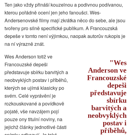
Ten jako vždy přináší kouzelnou a podivnou podívanou,
kterou pořádně ocení jen jeho fanoušci. Wes-
Andersenovské filmy mají zkrátka něco do sebe, ale jsou
tvořeny pro silně specifické publikum. A Francouzská
depeše v tomto není výjimkou, naopak autorův rukopis je
na ní výrazně znát.
Wes Anderson totiž ve
Wes
Francouzské depeši
Anderson ve
představuje sbírku barvitých a
Francouzské
neobvyklých postav i příběhů,
depeši
kterých se ujímá klasicky po
představuje
svém. Celé vyprávění je
sbírku
rozkouskované a povídkově
barvitých a
pojaté, vše navzájem pojí
neobvyklých
pouze ony titulní noviny, na
postav i
jejichž články jednotlivé části
příběhů,
snímku odkazují. Je také