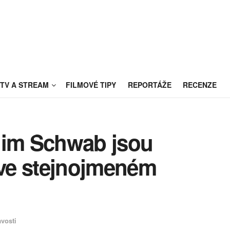
TV A STREAM
FILMOVÉ TIPY
REPORTÁŽE
RECENZE
dim Schwab jsou
ve stejnojmeném
vosti