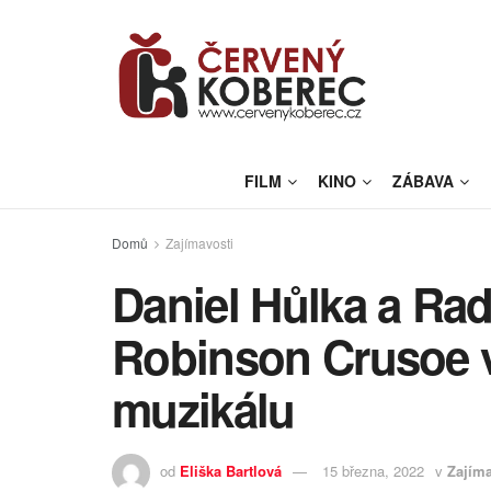
FILM
KINO
ZÁBAVA
Domů
Zajímavosti
Daniel Hůlka a Ra
Robinson Crusoe 
muzikálu
od
Eliška Bartlová
15 března, 2022
v
Zajíma