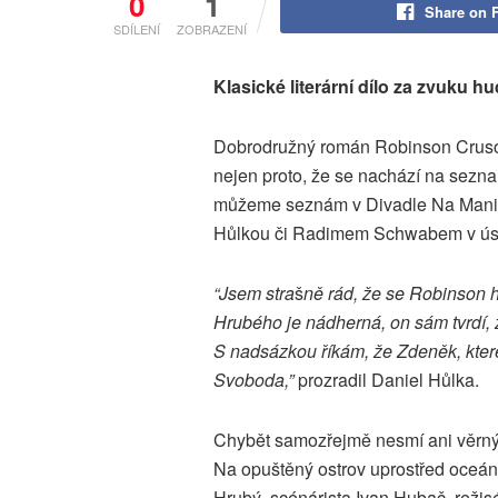
0
1
Share on 
SDÍLENÍ
ZOBRAZENÍ
Klasické literární dílo za zvuku hu
Dobrodružný román Robinson Crusoe,
nejen proto, že se nachází na sezna
můžeme seznám v Divadle Na Manin
Hůlkou či Radimem Schwabem v ústř
“Jsem stra
š
ně rád, že se Robinson 
Hrubého je nádherná, on sám tvrdí, ž
S nadsázkou říkám, že Zdeněk, kter
Svoboda,”
prozradil Daniel Hůlka.
Chybět samozřejmě nesmí ani věrný p
Na opuštěný ostrov uprostřed oceán
Hrubý, scénárista Ivan Hubač, režis