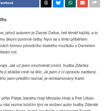
Facebook
dby.
 jehož autorem je Daniel Defoe, četl téměř každý, a to
mu školní povinné četby. Nyní se s tímto příběhem
ách formou původního českého muzikálu s Danielem
ední roli.
hraje. Jak už jsem mnohokrát zmínil, hudba Zdeňka
e ji skládal mně na tělo. Já jsem z ní opravdu nadšený.
ého jsem předtím neznal, je reinkarnovaný Karel
řítel Pátek, kterého hrají Miroslav Hrab a Petr Urban.
u nás vezme tvůrčím tým ve složení autor hudby Zdeněk
ér Václav Knop, textař Jan Krůta a choreograf Tomáš