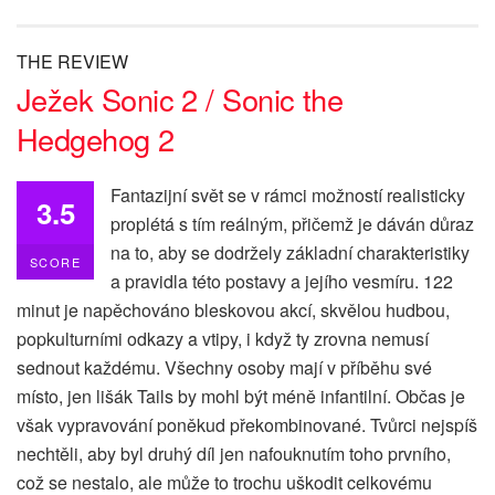
THE REVIEW
Ježek Sonic 2 / Sonic the
Hedgehog 2
Fantazijní svět se v rámci možností realisticky
3.5
proplétá s tím reálným, přičemž je dáván důraz
na to, aby se dodržely základní charakteristiky
SCORE
a pravidla této postavy a jejího vesmíru. 122
minut je napěchováno bleskovou akcí, skvělou hudbou,
popkulturními odkazy a vtipy, i když ty zrovna nemusí
sednout každému. Všechny osoby mají v příběhu své
místo, jen lišák Tails by mohl být méně infantilní. Občas je
však vypravování poněkud překombinované. Tvůrci nejspíš
nechtěli, aby byl druhý díl jen nafouknutím toho prvního,
což se nestalo, ale může to trochu uškodit celkovému