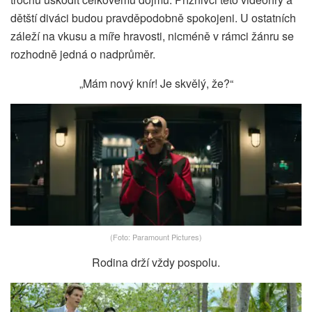
dětští diváci budou pravděpodobně spokojeni. U ostatních
záleží na vkusu a míře hravosti, nicméně v rámci žánru se
rozhodně jedná o nadprůměr.
„Mám nový knír! Je skvělý, že?“
(Foto: Paramount Pictures)
Rodina drží vždy pospolu.