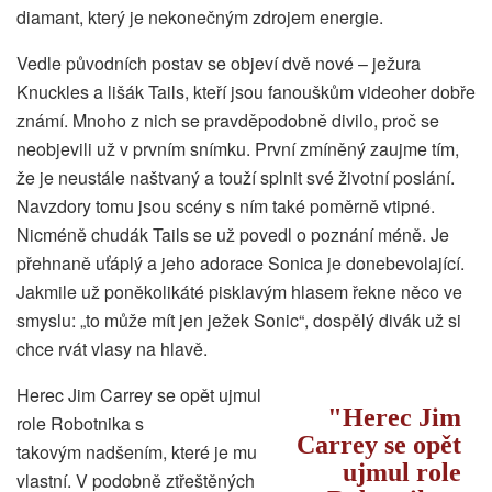
diamant, který je nekonečným zdrojem energie.
Vedle původních postav se objeví dvě nové – ježura
Knuckles a lišák Tails, kteří jsou fanouškům videoher dobře
známí. Mnoho z nich se pravděpodobně divilo, proč se
neobjevili už v prvním snímku. První zmíněný zaujme tím,
že je neustále naštvaný a touží splnit své životní poslání.
Navzdory tomu jsou scény s ním také poměrně vtipné.
Nicméně chudák Tails se už povedl o poznání méně. Je
přehnaně uťáplý a jeho adorace Sonica je donebevolající.
Jakmile už poněkolikáté pisklavým hlasem řekne něco ve
smyslu: „to může mít jen ježek Sonic“, dospělý divák už si
chce rvát vlasy na hlavě.
Herec Jim Carrey se opět ujmul
Herec Jim
role Robotnika s
Carrey se opět
takovým nadšením, které je mu
ujmul role
vlastní. V podobně ztřeštěných