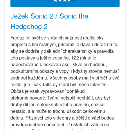
Ježek Sonic 2 / Sonic the
Hedgehog 2
Fantazijní svět se v rámci možností realisticky
proplétá s tím reálným, přičemž je dáván důraz na to,
aby se dodržely základní charakteristiky a pravidla
této postavy a jejího vesmíru. 122 minut je
napěchováno bleskovou akcí, skvělou hudbou,
popkulturními odkazy a vtipy, i když ty zrovna nemusí
sednout každému. Všechny osoby mají v příběhu své
místo, jen lišák Tails by mohl být méně infantilní.
Občas je však vypravování poněkud
překombinované. Tvůrci nejspíš nechtěli, aby byl
druhý díl jen nafouknutím toho prvního, což se
nestalo, ale může to trochu uškodit celkovému
dojmu. Příznivci této videohry a dětští diváci budou
pravděpodobně spokojeni. U ostatních záleží na