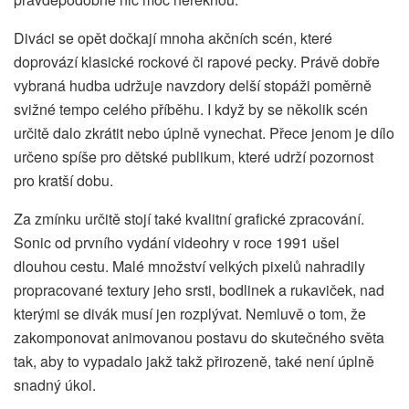
Diváci se opět dočkají mnoha akčních scén, které
doprovází klasické rockové či rapové pecky. Právě dobře
vybraná hudba udržuje navzdory delší stopáži poměrně
svižné tempo celého příběhu. I když by se několik scén
určitě dalo zkrátit nebo úplně vynechat. Přece jenom je dílo
určeno spíše pro dětské publikum, které udrží pozornost
pro kratší dobu.
Za zmínku určitě stojí také kvalitní grafické zpracování.
Sonic od prvního vydání videohry v roce 1991 ušel
dlouhou cestu. Malé množství velkých pixelů nahradily
propracované textury jeho srsti, bodlinek a rukaviček, nad
kterými se divák musí jen rozplývat. Nemluvě o tom, že
zakomponovat animovanou postavu do skutečného světa
tak, aby to vypadalo jakž takž přirozeně, také není úplně
snadný úkol.