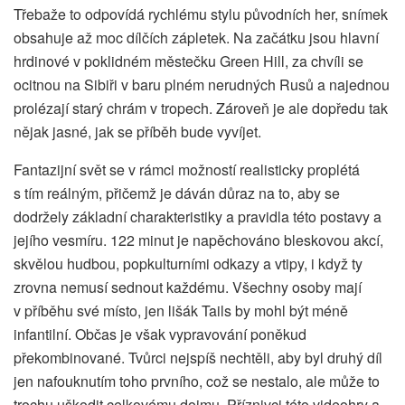
Třebaže to odpovídá rychlému stylu původních her, snímek
obsahuje až moc dílčích zápletek. Na začátku jsou hlavní
hrdinové v poklidném městečku Green Hill, za chvíli se
ocitnou na Sibiři v baru plném nerudných Rusů a najednou
prolézají starý chrám v tropech. Zároveň je ale dopředu tak
nějak jasné, jak se příběh bude vyvíjet.
Fantazijní svět se v rámci možností realisticky proplétá
s tím reálným, přičemž je dáván důraz na to, aby se
dodržely základní charakteristiky a pravidla této postavy a
jejího vesmíru. 122 minut je napěchováno bleskovou akcí,
skvělou hudbou, popkulturními odkazy a vtipy, i když ty
zrovna nemusí sednout každému. Všechny osoby mají
v příběhu své místo, jen lišák Tails by mohl být méně
infantilní. Občas je však vypravování poněkud
překombinované. Tvůrci nejspíš nechtěli, aby byl druhý díl
jen nafouknutím toho prvního, což se nestalo, ale může to
trochu uškodit celkovému dojmu. Příznivci této videohry a