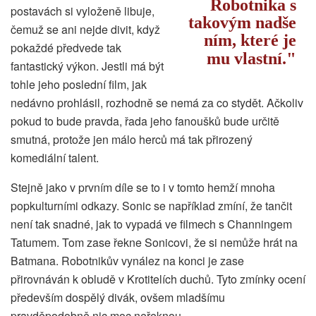
Robotnika s
postavách si vyloženě libuje,
takovým nadše
čemuž se ani nejde divit, když
ním, které je
pokaždé předvede tak
mu vlastní.
fantastický výkon. Jestli má být
tohle jeho poslední film, jak
nedávno prohlásil, rozhodně se nemá za co stydět. Ačkoliv
pokud to bude pravda, řada jeho fanoušků bude určitě
smutná, protože jen málo herců má tak přirozený
komediální talent.
Stejně jako v prvním díle se to i v tomto hemží mnoha
popkulturními odkazy. Sonic se například zmíní, že tančit
není tak snadné, jak to vypadá ve filmech s Channingem
Tatumem. Tom zase řekne Sonicovi, že si nemůže hrát na
Batmana. Robotnikův vynález na konci je zase
přirovnáván k obludě v Krotitelích duchů. Tyto zmínky ocení
především dospělý divák, ovšem mladšímu
pravděpodobně nic moc neřeknou.