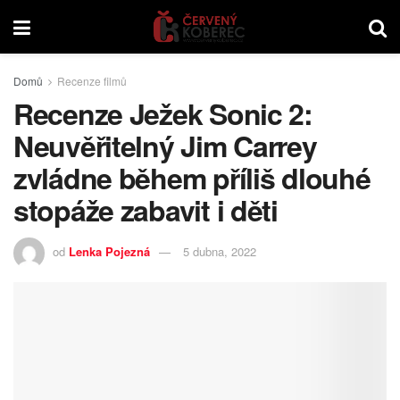
Domů
Recenze filmů
Recenze Ježek Sonic 2:
Neuvěřitelný Jim Carrey
zvládne během příliš dlouhé
stopáže zabavit i děti
od
Lenka Pojezná
5 dubna, 2022