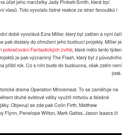
na účet jeho manželky Jady Pinkett-Smith, která trpí
ní vlasů. Toto vyvolalo četné reakce ze stran fanoušků i
ní době vyvolává Ezra Miller, který byl zatčen a nyní čelí
 pak dostaly do ohrožení jeho budoucí projekty. Miller je
ím pokračování Fantastických zvířat
, které mělo tento týden
rojektů je pak významný The Flash, který byl z původního
na příští rok. Co s ním bude do budoucna, však zatím není
jisté.
istorické drama Operation Mincemeat. To se zaměřuje na
 během druhé světové války využili mrtvolu a falešné
jáky. Objevují se zde pak Colin Firth, Matthew
 Flynn, Penelope Wilton, Mark Gatiss, Jason Isaacs či