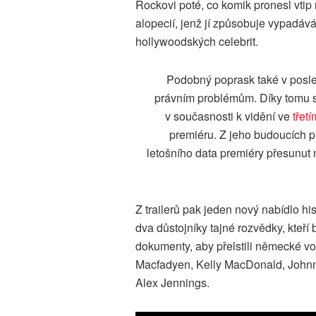
Rockovi poté, co komik pronesl vtip 
alopecií, jenž jí způsobuje vypadává
hollywoodských celebrit.
Podobný poprask také v posled
právním problémům. Díky tomu se
v současnosti k vidění ve
třet
premiéru. Z jeho budoucích p
letošního data premiéry přesunut 
Z trailerů pak jeden nový nabídlo h
dva důstojníky tajné rozvědky, kteří
dokumenty, aby přelstili německé vo
Macfadyen, Kelly MacDonald, Johnny
Alex Jennings.