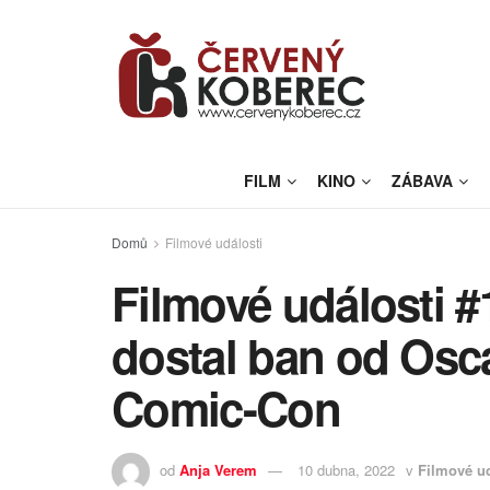
FILM
KINO
ZÁBAVA
Domů
Filmové události
Filmové události #
dostal ban od Osca
Comic-Con
od
Anja Verem
10 dubna, 2022
v
Filmové ud