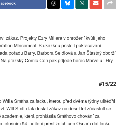
Facebook
i zákaz. Projekty Ezry Millera v ohrožení kvůli jeho
peration Mincemeat. S ukázkou přišlo i pokračování
í řada pořadu Barry. Barbora Seidlová a Jan Šťastný obdrží
 Na pražský Comic-Con pak přijede herec Marvelu i Hry
#15/22
 Willa Smitha za facku, kterou před dvěma týdny uštědřil
. Will Smith tak dostal zákaz na deset let zúčastnit se
é academie, která prohlásila Smithovo chování za
na letošním 94. udílení prestižních cen Oscaru dal facku