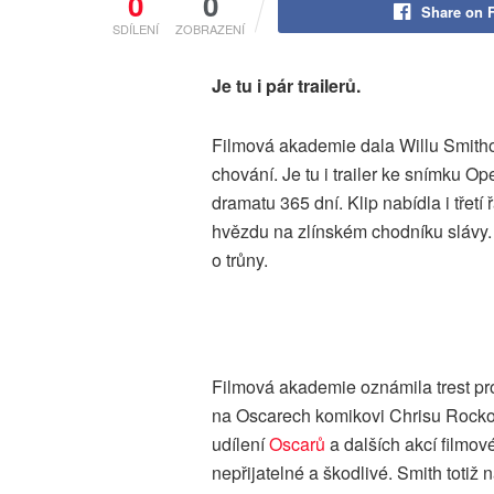
0
0
Share on 
SDÍLENÍ
ZOBRAZENÍ
Je tu i pár trailerů.
Filmová akademie dala Willu Smithov
chování. Je tu i trailer ke snímku O
dramatu 365 dní. Klip nabídla i třet
hvězdu na zlínském chodníku slávy.
o trůny.
Filmová akademie oznámila trest pro
na Oscarech komikovi Chrisu Rockovi
udílení
Oscarů
a dalších akcí filmov
nepřijatelné a škodlivé. Smith totiž 