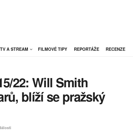
TV A STREAM
FILMOVÉ TIPY
REPORTÁŽE
RECENZE
15/22: Will Smith
rů, blíží se pražský
álosti