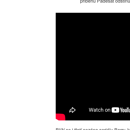
příběhů Padesát odstínů 
Blíží se i třetí sezóna seriálu Barry