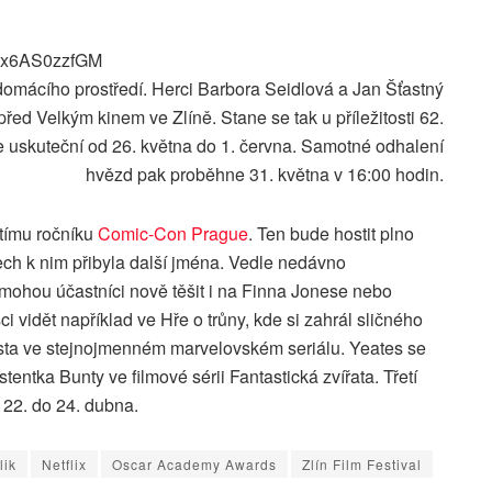
=yx6AS0zzfGM
domácího prostředí. Herci Barbora Seidlová a Jan Šťastný
ed Velkým kinem ve Zlíně. Stane se tak u příležitosti 62.
se uskuteční od 26. května do 1. června. Samotné odhalení
hvězd pak proběhne 31. května v 16:00 hodin.
etímu ročníku
Comic-Con Prague
. Ten bude hostit plno
ech k nim přibyla další jména. Vedle nedávno
mohou účastníci nově těšit i na Finna Jonese nebo
i vidět například ve Hře o trůny, kde si zahrál sličného
 Fista ve stejnojmenném marvelovském seriálu. Yeates se
entka Bunty ve filmové sérii Fantastická zvířata. Třetí
22. do 24. dubna.
lik
Netflix
Oscar Academy Awards
Zlín Film Festival