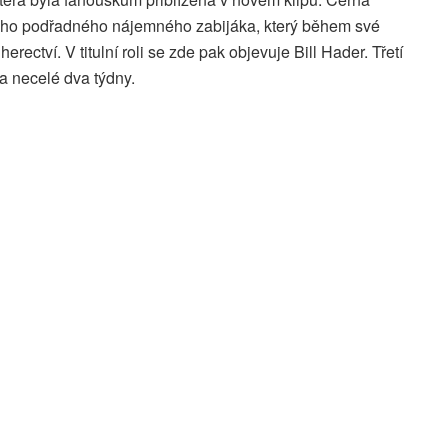
ho podřadného nájemného zabijáka, který během své
ectví. V titulní roli se zde pak objevuje Bill Hader. Třetí
za necelé dva týdny.