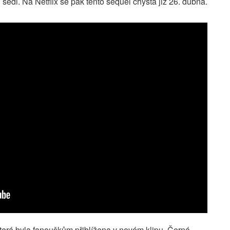
šedi. Na Netflix se pak tento sequel chystá již 26. dubna.
, která byla fanouškům přiblížena v novém klipu. Černá