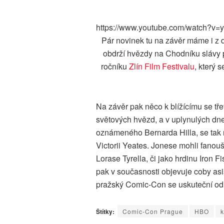
https://www.youtube.com/watch?v
Pár novinek tu na závěr máme i z 
obdrží hvězdy na Chodníku slávy př
ročníku
Zlín Film Festivalu
, který 
Na závěr pak něco k blížícímu se tř
světových hvězd, a v uplynulých dn
oznámeného Bernarda Hilla, se tak 
Victorii Yeates. Jonese mohli fanoušc
Lorase Tyrella, či jako hrdinu Iron
pak v současnosti objevuje coby asist
pražský Comic-Con se uskuteční od 
Štítky:
Comic-Con Prague
HBO
k