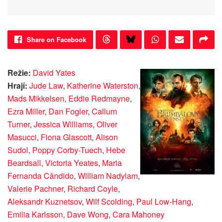
Share on Facebook
Režie:
David Yates
Hrají:
Jude Law
,
Katherine Waterston
,
Mads Mikkelsen
,
Eddie Redmayne
,
Ezra Miller
,
Dan Fogler
,
Callum
Turner
,
Jessica Williams
,
Oliver
Masucci
,
Fiona Glascott
,
Alison
Sudol
,
Poppy Corby-Tuech
,
Hebe
Beardsall
,
Victoria Yeates
,
Maria
Fernanda Cândido
,
William Nadylam
,
Valerie Pachner
,
Richard Coyle
,
Aleksandr Kuznetsov
,
Wilf Scolding
,
Paul Low-Hang
,
Emilia Karlsson
,
Dave Wong
,
Cara Mahoney