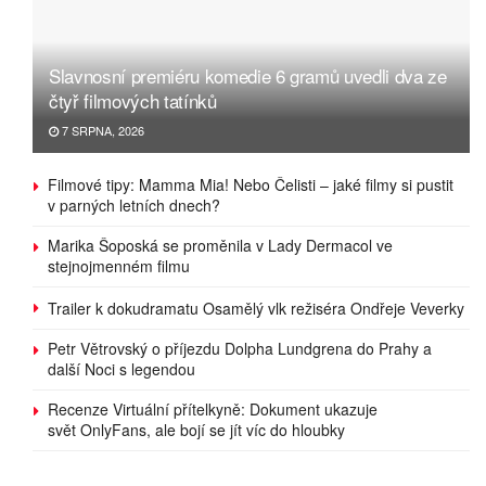
Slavnosní premiéru komedie 6 gramů uvedli dva ze
čtyř filmových tatínků
7 SRPNA, 2026
Filmové tipy: Mamma Mia! Nebo Čelisti – jaké filmy si pustit
v parných letních dnech?
Marika Šoposká se proměnila v Lady Dermacol ve
stejnojmenném filmu
Trailer k dokudramatu Osamělý vlk režiséra Ondřeje Veverky
Petr Větrovský o příjezdu Dolpha Lundgrena do Prahy a
další Noci s legendou
Recenze Virtuální přítelkyně: Dokument ukazuje
svět OnlyFans, ale bojí se jít víc do hloubky