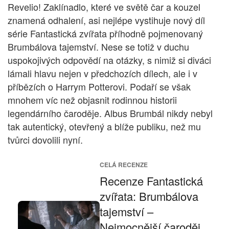
Revelio! Zaklínadlo, které ve světě čar a kouzel
znamená odhalení, asi nejlépe vystihuje nový díl
série Fantastická zvířata příhodně pojmenovaný
Brumbálova tajemství. Nese se totiž v duchu
uspokojivých odpovědí na otázky, s nimiž si diváci
lámali hlavu nejen v předchozích dílech, ale i v
příbězích o Harrym Potterovi. Podaří se však
mnohem víc než objasnit rodinnou historii
legendárního čaroděje. Albus Brumbál nikdy nebyl
tak autentický, otevřený a blíže publiku, než mu
tvůrci dovolili nyní.
CELÁ RECENZE
Recenze Fantastická
zvířata: Brumbálova
tajemství –
Nejmocnější čaroděj