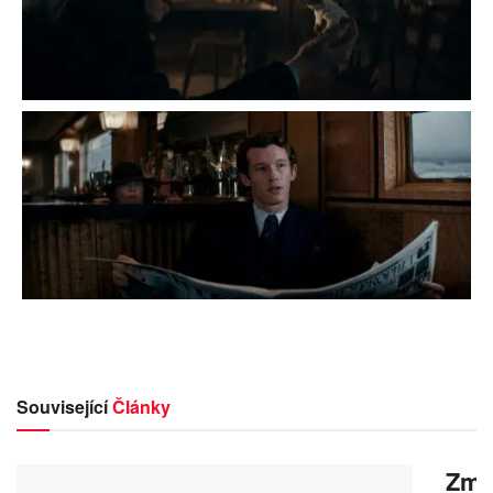
Související
Články
Zmrz