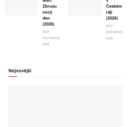
Zbrusu
Českém
nový
ráji
den
(2026)
(2026)
27
29
ČERVENCE,
ČERVENCE,
2026
2026
Nejnovější