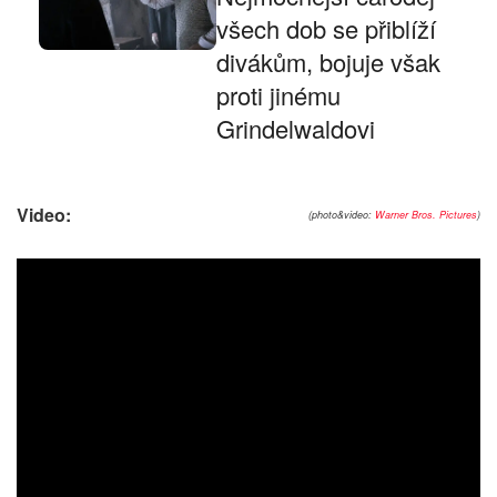
všech dob se přiblíží
divákům, bojuje však
proti jinému
Grindelwaldovi
Video:
(photo&video:
Warner Bros. Pictures
)