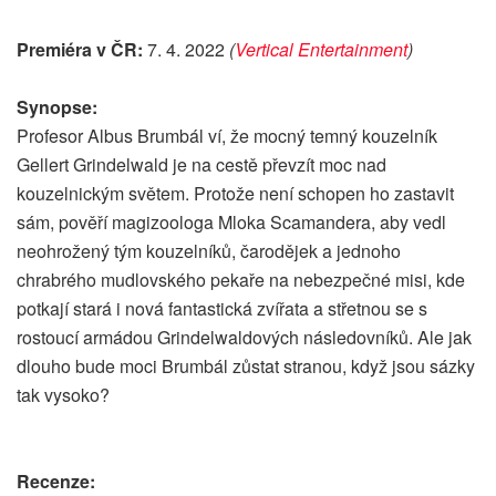
Premiéra v ČR:
7. 4. 2022
(
Vertical Entertainment
)
Synopse:
Profesor Albus Brumbál ví, že mocný temný kouzelník
Gellert Grindelwald je na cestě převzít moc nad
kouzelnickým světem. Protože není schopen ho zastavit
sám, pověří magizoologa Mloka Scamandera, aby vedl
neohrožený tým kouzelníků, čarodějek a jednoho
chrabrého mudlovského pekaře na nebezpečné misi, kde
potkají stará i nová fantastická zvířata a střetnou se s
rostoucí armádou Grindelwaldových následovníků. Ale jak
dlouho bude moci Brumbál zůstat stranou, když jsou sázky
tak vysoko?
Recenze: