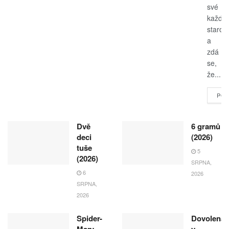
své
každo
starost
a
zdá
se,
že...
POK
Dvě
6 gramů
deci
(2026)
tuše
5
(2026)
SRPNA,
6
2026
SRPNA,
2026
Spider-
Dovolená
Man:
v