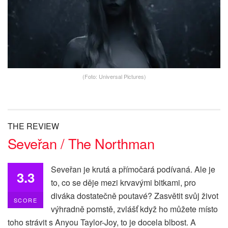
(Foto: Universal Pictures)
THE REVIEW
Seveřan / The Northman
Seveřan je krutá a přímočará podívaná. Ale je
3.3
to, co se děje mezi krvavými bitkami, pro
diváka dostatečně poutavé? Zasvětit svůj život
SCORE
výhradně pomstě, zvlášť když ho můžete místo
toho strávit s Anyou Taylor-Joy, to je docela blbost. A