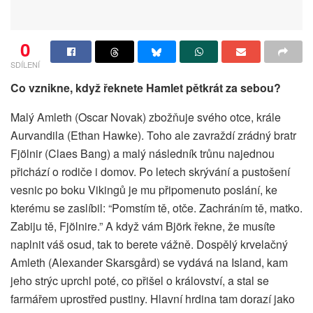
0
SDÍLENÍ
Co vznikne, když řeknete Hamlet pětkrát za sebou?
Malý Amleth (Oscar Novak) zbožňuje svého otce, krále
Aurvandila (Ethan Hawke). Toho ale zavraždí zrádný bratr
Fjölnir (Claes Bang) a malý následník trůnu najednou
přichází o rodiče i domov. Po letech skrývání a pustošení
vesnic po boku Vikingů je mu připomenuto poslání, ke
kterému se zaslíbil: “Pomstím tě, otče. Zachráním tě, matko.
Zabiju tě, Fjölnire.” A když vám Björk řekne, že musíte
naplnit váš osud, tak to berete vážně. Dospělý krvelačný
Amleth (Alexander Skarsgård) se vydává na Island, kam
jeho strýc uprchl poté, co přišel o království, a stal se
farmářem uprostřed pustiny. Hlavní hrdina tam dorazí jako