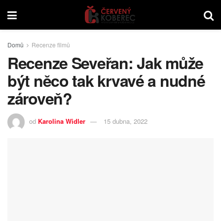
Domů
Recenze filmů
Recenze Seveřan: Jak může
být něco tak krvavé a nudné
zároveň?
od
Karolina Widler
15 dubna, 2022