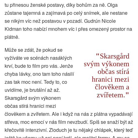
tu přinesou ženské postavy, díky bohům za ně. Olga
zůstane tajemná a zajímavá po celý snímek, ale nestane
se nikým víc než postavou v pozadí. Gudrún Nicole
Kidman toho nabízí mnohem víc i přes omezený prostor na
plátně.
Může se zdát, že pokud se
Skarsgård
vyžíváte ve scénách nasáklých
svým výkonem
krví, bude to film pro vás. Jenže
občas stírá
chyba lávky, ono tam toho násilí
hranici mezi
zas tak moc není. Tedy to, co
člověkem a
uvidíme, je brutální až až.
zvířetem.
Skarsgård svým výkonem
občas stírá hranici mezi
člověkem a zvířetem. Ale i když na nás z plátna vypadávají
střeva, moc emocí v nás film nevzbudí. Spíš se snaží být až
křečovitě intenzivní. Zloduch je tu nějaký chlápek, který teď
ještě ke všemu už ani není král, ale majitel farmy. A my se