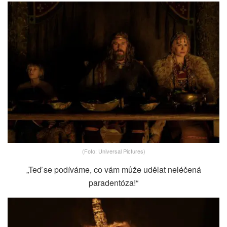
(Foto: Universal Pictures)
„Teď se podíváme, co vám může udělat neléčená
paradentóza!“