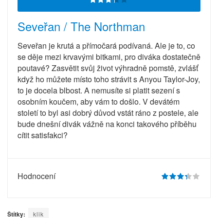
Seveřan / The Northman
Seveřan je krutá a přímočará podívaná. Ale je to, co
se děje mezi krvavými bitkami, pro diváka dostatečně
poutavé? Zasvětit svůj život výhradně pomstě, zvlášť
když ho můžete místo toho strávit s Anyou Taylor-Joy,
to je docela blbost. A nemusíte si platit sezení s
osobním koučem, aby vám to došlo. V devátém
století to byl asi dobrý důvod vstát ráno z postele, ale
bude dnešní divák vážně na konci takového příběhu
cítit satisfakci?
Hodnocení
Štítky:
klik