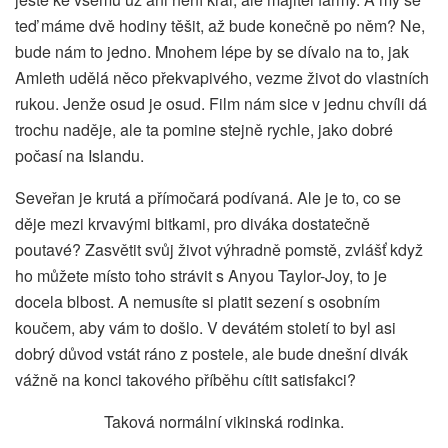
teď máme dvě hodiny těšit, až bude konečně po něm? Ne,
bude nám to jedno. Mnohem lépe by se dívalo na to, jak
Amleth udělá něco překvapivého, vezme život do vlastních
rukou. Jenže osud je osud. Film nám sice v jednu chvíli dá
trochu naděje, ale ta pomine stejně rychle, jako dobré
počasí na Islandu.
Seveřan je krutá a přímočará podívaná. Ale je to, co se
děje mezi krvavými bitkami, pro diváka dostatečně
poutavé? Zasvětit svůj život výhradně pomstě, zvlášť když
ho můžete místo toho strávit s Anyou Taylor-Joy, to je
docela blbost. A nemusíte si platit sezení s osobním
koučem, aby vám to došlo. V devátém století to byl asi
dobrý důvod vstát ráno z postele, ale bude dnešní divák
vážně na konci takového příběhu cítit satisfakci?
Taková normální vikinská rodinka.