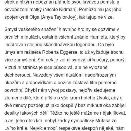
otrok a nikým nepoznán plánuje svou krvavou pomstu a
osvobození matky (Nicole Kidman). Pomůže mu jak jeho
spojenkyně Olga (Anya Taylor-Joy), tak tajuplné vize.
Smysl veškerého snažení hlavního hrdiny se dozvíme v
prvních minutách, ostatně všichni známe Hamleta, který byl
inspirován stejnou skandinávskou legendou. Co bylo
úmyslem režiséra Roberta Eggerse, to už vyžaduje trochu
více zamyšlení. Snímek je velmi syrový, přímočarý, ponurý.
Vizuální stránka je sice působivá, ale ne vyloženě
dechberoucí. Navzdory všem rituálům, nadpřirozeným
úkazům a průpovídkám o bozích zůstává film poměrně
povrchní. Chybí nám vývoj postavy, nejdřív sledujeme
zlomené dítě, které přišlo o vše krom holého života, aby o
dvě minuty později už jako dospělý bez mrknutí oka zabíjel
desítky takových dětí. Těžko ho ještě můžeme nějak litovat,
a ani jeho otec král nebyl žádný sympatický Mufasa ze
Lvího krále. Nejvíc emocí, respektive alespoň nějaké, nám