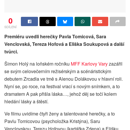
0
SDÍLENÍ
Premiéru uvedli herečky Pavla Tomicová, Sara
Venclovská, Tereza Hofová a Eliška Soukupová a další
tvůrci.
Šimon Holý na loňském ročníku
MFF Karlovy Vary
zazářil
se svým celovečerním režisérským a scénáristickým
debutem Zrcadla ve tmě s Alenou Dolákovou v hlavní roli.
Nyní se, po roce, na festival vrací s novým snímkem, a to
dramatem A pak přišla láska…, jehož děj se točí kolem
hledání lásky a štěstí.
Ve filmu uvidíme čtyři ženy a talentované herečky, a to
Pavlu Tomicovou (psycholožka Kristýna), Saru
Venclovskou, Terezu Hofovou (kartářka Zdena) a Elišku