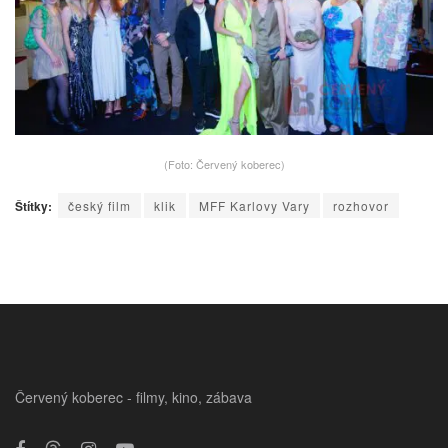
(Foto: Červený koberec)
Štítky:
český film
klik
MFF Karlovy Vary
rozhovor
Červený koberec - filmy, kino, zábava