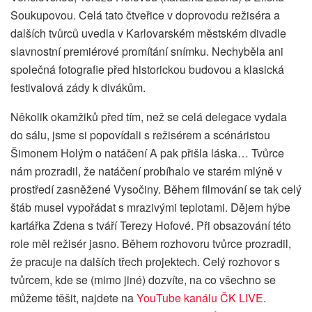
Soukupovou. Celá tato čtveřice v doprovodu režiséra a
dalších tvůrců uvedla v Karlovarském městském divadle
slavnostní premiérové promítání snímku. Nechyběla ani
společná fotografie před historickou budovou a klasická
festivalová zády k divákům.
Několik okamžiků před tím, než se celá delegace vydala
do sálu, jsme si popovídali s režisérem a scénáristou
Šimonem Holým o natáčení A pak přišla láska… Tvůrce
nám prozradil, že natáčení probíhalo ve starém mlýně v
prostředí zasněžené Vysočiny. Během filmování se tak celý
štáb musel vypořádat s mrazivými teplotami. Dějem hýbe
kartářka Zdena s tváří Terezy Hofové. Při obsazování této
role měl režisér jasno. Během rozhovoru tvůrce prozradil,
že pracuje na dalších třech projektech. Celý rozhovor s
tvůrcem, kde se (mimo jiné) dozvíte, na co všechno se
můžeme těšit, najdete na
YouTube kanálu ČK LIVE
.