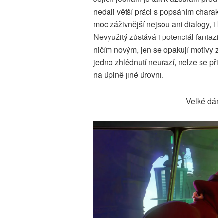
nedali větší práci s popsáním charakte
moc záživnější nejsou ani dialogy, 
Nevyužitý zůstává i potenciál fantaz
ničím novým, jen se opakují motivy z
jedno zhlédnutí neurazí, nelze se p
na úplně jiné úrovni.
Velké dá