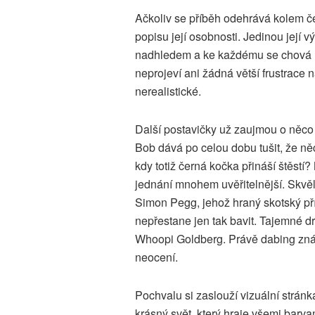
Ačkoliv se příběh odehrává kolem 
popisu její osobnosti. Jedinou její v
nadhledem a ke každému se chová mil
neprojeví ani žádná větší frustrace na
nerealistické.
Další postavičky už zaujmou o něco
Bob dává po celou dobu tušit, že ně
kdy totiž černá kočka přináší štěstí?
jednání mnohem uvěřitelnější. Skvě
Simon Pegg, jehož hraný skotský př
nepřestane jen tak bavit. Tajemné dr
Whoopi Goldberg. Právě dabing znám
neocení.
Pochvalu si zaslouží vizuální stránk
krásný svět, který hraje všemi barv