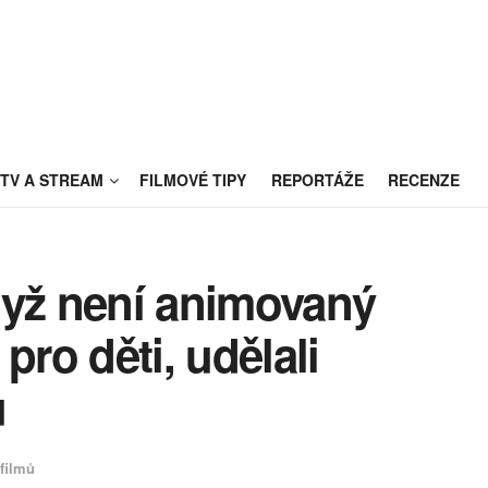
TV A STREAM
FILMOVÉ TIPY
REPORTÁŽE
RECENZE
dyž není animovaný
pro děti, udělali
u
filmů