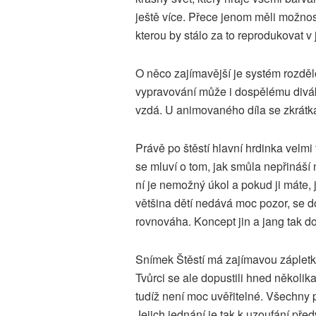
ještě více. Přece jenom měli možnos
kterou by stálo za to reprodukovat v 
O něco zajímavější je systém rozdělo
vypravování může i dospělému diváko
vzdá. U animovaného díla se zkrátk
Právě po štěstí hlavní hrdinka velm
se mluví o tom, jak smůla nepřináší
ní je nemožný úkol a pokud ji máte, 
většina dětí nedává moc pozor, se d
rovnováha. Koncept jin a jang tak d
Snímek Štěstí má zajímavou zápletk
Tvůrci se ale dopustili hned několi
tudíž není moc uvěřitelné. Všechny
Jejich jednání je tak k uzoufání před