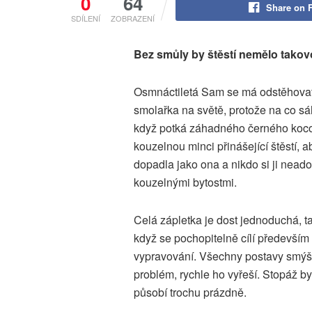
0
64
Share on 
SDÍLENÍ
ZOBRAZENÍ
Bez smůly by štěstí nemělo takov
Osmnáctiletá Sam se má odstěhovat z
smolařka na světě, protože na co sáh
když potká záhadného černého kocour
kouzelnou minci přinášející štěstí, 
dopadla jako ona a nikdo si ji neadop
kouzelnými bytostmi.
Celá zápletka je dost jednoduchá, t
když se pochopitelně cílí především
vypravování. Všechny postavy smýšle
problém, rychle ho vyřeší. Stopáž by
působí trochu prázdně.