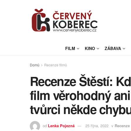
FILM
KINO
ZÁBAVA
Domů
Recenze filmů
Recenze Štěstí: K
film věrohodný ani 
tvůrci někde chyb
od
Lenka Pojezná
25 října, 2022
v
Recenze 