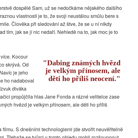
čerstvě dospělé Sam, už se nedočkáme nějakého dalšího
ýraznou vlastností je to, že svoji neustálou smůlu bere s
e. Člověka při sledování až štve, že se u ní nikdy
d tím, jak se jí nic nedaří. Nehledě na to, jak moc je to
 více. Kocour
Dabing známých hvězd
co skrývá. Od
je velkým přínosem, ale
 Navíc je jeho
děti ho příliš neocení.
le ho nadaboval
ízvuk diváka
ačici propůjčila hlas Jane Fonda a rázné velitelce zase
ých hvězd je velkým přínosem, ale děti ho příliš
a filmu. S dnešními technologiemi jde stvořit neuvěřitelně
ami. Třebaže se tvůrci v tomto ohledu mohli rozšoupnout