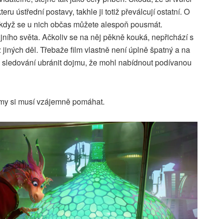
ru ústřední postavy, takhle ji totiž převálcují ostatní. O
i když se u nich občas můžete alespoň pousmát.
ijního světa. Ačkoliv se na něj pěkně kouká, nepřichází s
 jiných děl. Třebaže film vlastně není úplně špatný a na
ři sledování ubránit dojmu, že mohl nabídnout podívanou
my si musí vzájemně pomáhat.