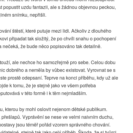
t popustit uzdu fantazii, ale s žádnou objevnou peckou,
jiném snímku, nepřišli.
vání štěstí, které putuje mezi lidi. Ačkoliv z dlouhého
vi připadat tak složitý, že po chvíli snahu o pochopení
a nečeká, že bude něco popisováno tak detailně.
i touží, ale nechce ho samozřejmě pro sebe. Celou dobu
 nic dobrého a neměla by vůbec existovat. Vyrovnat se s
jste prostě odepsaní. Teprve na konci příběhu, kdy už ale
ojde k tomu, že je stejně jako ve všem potřeba
oputovává v této formě i k těm nejmladším.
u, kterou by mohl oslovit nejenom dětské publikum.
ka přešlapů. Vyprávění se nese ve velmi naivním duchu,
 postavy jsou téměř pořád vzorem správného chování.
vídatelné, stejně tak jako celý příběh. Škoda, že si tvůrci