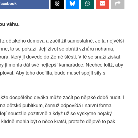
Facebook
ou váhu.
 dětského domova a začít žít samostatně. Je ta největší
ne, to se pokazí. Její život se obrátí vzhůru nohama,
a, který ji dovede do Země štěstí. V té se snaží získat
aby ji mohla dát své nejlepší kamarádce. Nechce totiž, aby
toval. Aby toho docílila, bude muset spojit síly s
akže dospělého diváka může začít po nějaké době nudit. I
 na dětské publikum, čemuž odpovídá i naivní forma
jí neustále pozitivně a když už se vyskytne nějaký
 klidně mohla být o něco kratší, protože dějově to pak