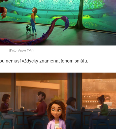
(Foto: Apple TV+)
kou nemusí vždycky znamenat jenom smůlu.