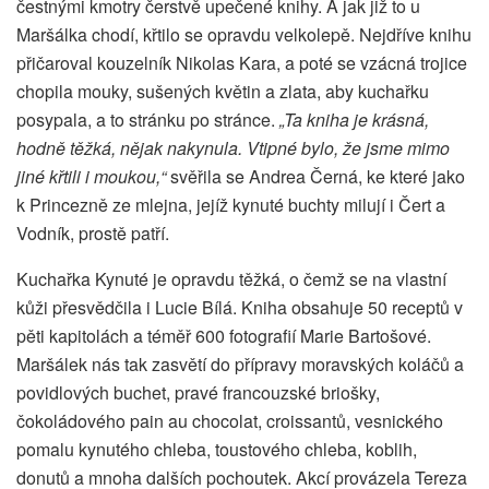
čestnými kmotry čerstvě upečené knihy. A jak již to u
Maršálka chodí, křtilo se opravdu velkolepě. Nejdříve knihu
přičaroval kouzelník Nikolas Kara, a poté se vzácná trojice
chopila mouky, sušených květin a zlata, aby kuchařku
posypala, a to stránku po stránce.
„Ta kniha je krásná,
hodně těžká, nějak nakynula. Vtipné bylo, že jsme mimo
jiné křtili i moukou,“
svěřila se Andrea Černá, ke které jako
k Princezně ze mlejna, jejíž kynuté buchty milují i Čert a
Vodník, prostě patří.
Kuchařka Kynuté je opravdu těžká, o čemž se na vlastní
kůži přesvědčila i Lucie Bílá. Kniha obsahuje 50 receptů v
pěti kapitolách a téměř 600 fotografií Marie Bartošové.
Maršálek nás tak zasvětí do přípravy moravských koláčů a
povidlových buchet, pravé francouzské briošky,
čokoládového pain au chocolat, croissantů, vesnického
pomalu kynutého chleba, toustového chleba, koblih,
donutů a mnoha dalších pochoutek. Akcí provázela Tereza