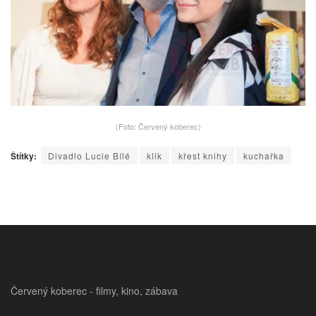
(Foto: Červený koberec)
Štítky:
Divadlo Lucie Bílé
klik
křest knihy
kuchařka
Červený koberec - filmy, kino, zábava