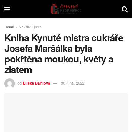
Domů
Navštívili jsme
Kniha Kynuté mistra cukráře
Josefa Maršálka byla
pokřtěna moukou, květy a
zlatem
od
Eliška Bartlová
30 října, 2022