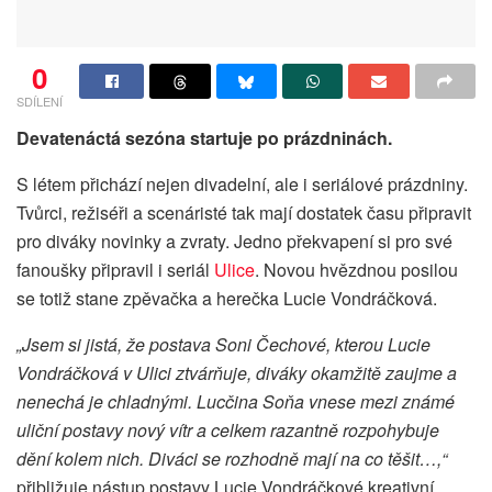
0
SDÍLENÍ
Devatenáctá sezóna startuje po prázdninách.
S létem přichází nejen divadelní, ale i seriálové prázdniny.
Tvůrci, režiséři a scenáristé tak mají dostatek času připravit
pro diváky novinky a zvraty. Jedno překvapení si pro své
fanoušky připravil i seriál
Ulice
. Novou hvězdnou posilou
se totiž stane zpěvačka a herečka Lucie Vondráčková.
„Jsem si jistá, že postava Soni Čechové, kterou Lucie
Vondráčková v Ulici ztvárňuje, diváky okamžitě zaujme a
nenechá je chladnými. Lucčina Soňa vnese mezi známé
uliční postavy nový vítr a celkem razantně rozpohybuje
dění kolem nich. Diváci se rozhodně mají na co těšit…,“
přibližuje nástup postavy Lucie Vondráčkové kreativní