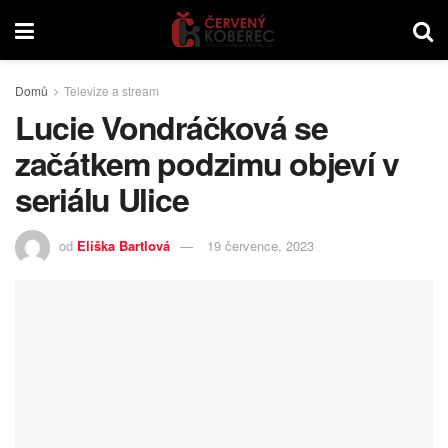
Domů
Televize a stream
Lucie Vondráčková se
začátkem podzimu objeví v
seriálu Ulice
od
Eliška Bartlová
19 července, 2023