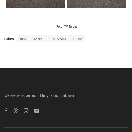
(Foto: TV Nova)
Štítky:
klik
seriál
TV Nova
ulice
Červený koberec - filmy, kino, zábava