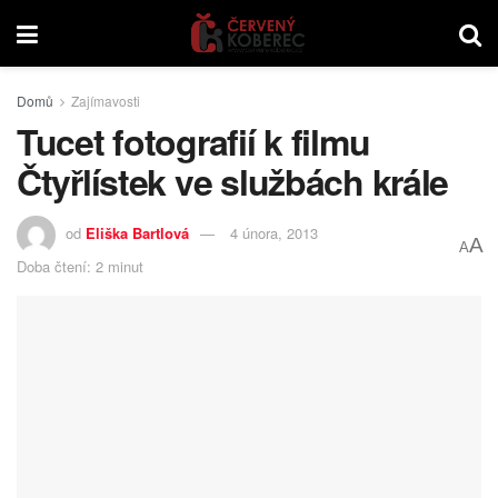
Domů
Zajímavosti
Tucet fotografií k filmu
Čtyřlístek ve službách krále
od
Eliška Bartlová
4 února, 2013
A
A
Doba čtení: 2 minut