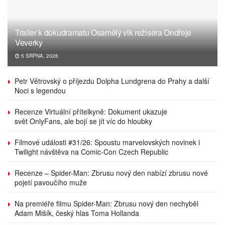
Trailer k dokudramatu Osamělý vlk režiséra Ondřeje
Veverky
5 SRPNA, 2026
Petr Větrovský o příjezdu Dolpha Lundgrena do Prahy a další
Noci s legendou
Recenze Virtuální přítelkyně: Dokument ukazuje
svět OnlyFans, ale bojí se jít víc do hloubky
Filmové události #31/26: Spoustu marvelovských novinek i
Twilight návštěva na Comic-Con Czech Republic
Recenze – Spider-Man: Zbrusu nový den nabízí zbrusu nové
pojetí pavoučího muže
Na premiéře filmu Spider-Man: Zbrusu nový den nechyběl
Adam Mišík, český hlas Toma Hollanda