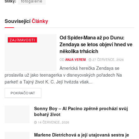
Štítky:
fotogalerie
Související
Články
Od Spider-Mana až po Dunu:
ZAJÍMAVOSTI
Zendaya se letos objeví hned ve
několika trhácích
OD
ANJA VEREM
27 ČERVENCE, 2026
Americká herečka Zendaya se
proslavila už jako teenagerka v disneyovských pořadech Na
parket! a Tajný život K. C. Její hvězda však...
POKRAČOVAT
Sonny Boy – Al Pacino zpětně prochází svůj
bohatý život
14 ČERVENCE, 2026
Marlene Dietrichová a její utajovaná sestra je