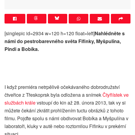
[singlepic id=2934 w=120 h=120 float=left]
Nahlédněte s
námi do pestrobarevného světa Fifinky, Myšpulína,
Pindi a Bobíka.
I když premiéra netrpělivě očekávaného dobrodružství
čtveřice z Třeskoprsk byla odložena a snímek
Čtyřlístek ve
službách krále
vstoupí do kin až 28. února 2013, tak vy si
můžete čekání zkrátit prohlížením tuctu obrázků z tohoto
filmu. Pojďte spolu s námi obdivovat Bobíka a Myšpulína v
laboratoři, kluky v autě nebo roztomilou Fifinku v prekérní
situaci.