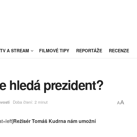
TV A STREAM
FILMOVÉ TIPY
REPORTÁŽE
RECENZE
se hledá prezident?
vosti
Doba čtení: 2 minut
A
A
t=left]
Režisér Tomáš Kudrna nám umožní