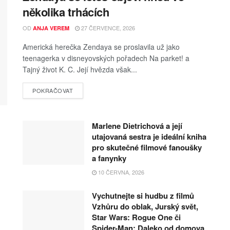
několika trhácích
OD
27 ČERVENCE, 2026
ANJA VEREM
Americká herečka Zendaya se proslavila už jako
teenagerka v disneyovských pořadech Na parket! a
Tajný život K. C. Její hvězda však...
POKRAČOVAT
Marlene Dietrichová a její
utajovaná sestra je ideální kniha
pro skutečné filmové fanoušky
a fanynky
10 ČERVNA, 2026
Vychutnejte si hudbu z filmů
Vzhůru do oblak, Jurský svět,
Star Wars: Rogue One či
Spider-Man: Daleko od domova