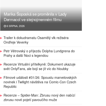
Marika Šoposká se proměnila v Lady
Dermacol ve stejnojmenném filmu
6 SRPNA, 2026
Trailer k dokudramatu Osamělý vlk režiséra
Ondřeje Veverky
Petr Větrovský o příjezdu Dolpha Lundgrena do
Prahy a další Noci s legendou
Recenze Virtuální přítelkyně: Dokument ukazuje
svět OnlyFans, ale bojí se jít víc do hloubky
Filmové události #31/26: Spoustu marvelovských
novinek i Twilight návštěva na Comic-Con Czech
Republic
Recenze – Spider-Man: Zbrusu nový den nabízí
zbrusu nové pojetí pavoučího muže