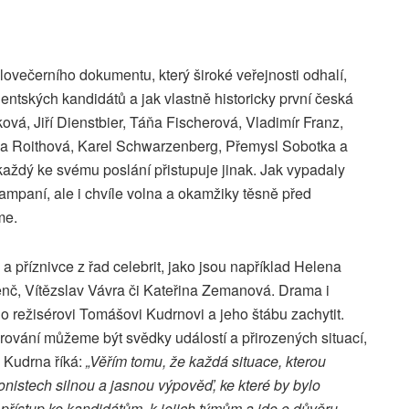
lovečerního dokumentu, který široké veřejnosti odhalí,
entských kandidátů a jak vlastně historicky první česká
vá, Jiří Dienstbier, Táňa Fischerová, Vladimír Franz,
a Roithová, Karel Schwarzenberg, Přemysl Sobotka a
 každý ke svému poslání přistupuje jinak. Jak vypadaly
kampaní, ale i chvíle volna a okamžiky těsně před
me.
 příznivce z řad celebrit, jako jsou například Helena
enč, Vítězslav Vávra či Kateřina Zemanová. Drama i
o režisérovi Tomášovi Kudrnovi a jeho štábu zachytit.
ování můžeme být svědky událostí a přirozených situací,
 Kudrna říká:
„Věřím tomu, že každá situace, kterou
nistech silnou a jasnou výpověď, ke které by bylo
přístup ke kandidátům, k jejich týmům a jde o důvěru –