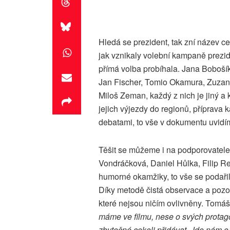
Hledá se prezident, tak zní název ce
jak vznikaly volební kampaně prezid
přímá volba probíhala. Jana Bobošíko
Jan Fischer, Tomio Okamura, Zuzan
Miloš Zeman, každý z nich je jiný a
jejich výjezdy do regionů, příprava 
debatami, to vše v dokumentu uvidí
Těšit se můžeme i na podporovatele a
Vondráčková, Daniel Hůlka, Filip R
humorné okamžiky, to vše se podařil
Díky metodě čistá observace a pozor
které nejsou ničím ovlivněny. Tomáš
máme ve filmu, nese o svých protago
zbytečné cokoli přidávat. Jde nám o 