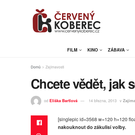
FILM
KINO
ZÁBAVA
Domů
Zajímavosti
Chcete vědět, jak 
od
Eliška Bartlová
14 března, 2013
v
Zajíma
[singlepic id=3568 w=120 h=120 floa
nakouknout do zákulisí volby.