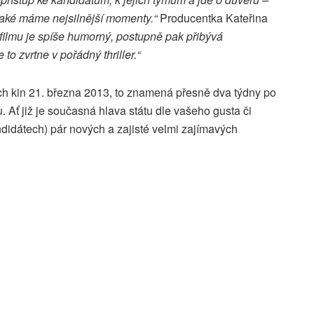
 také máme nejsilnější momenty.“
Producentka Kateřina
filmu je spíše humorný, postupně pak přibývá
o zvrtne v pořádný thriller.“
ch kin 21. března 2013, to znamená přesně dva týdny po
 Ať již je současná hlava státu dle vašeho gusta či
andidátech) pár nových a zajisté velmi zajímavých