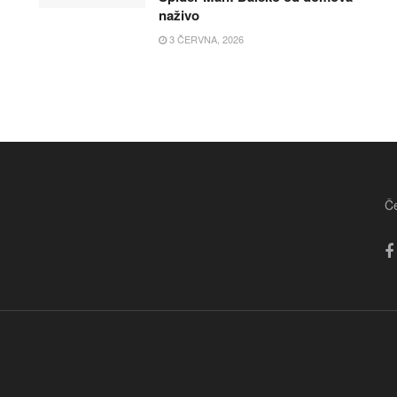
naživo
3 ČERVNA, 2026
Če