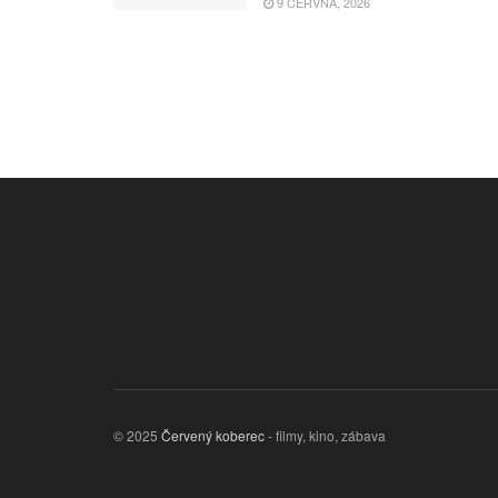
9 ČERVNA, 2026
© 2025
Červený koberec
- filmy, kino, zábava