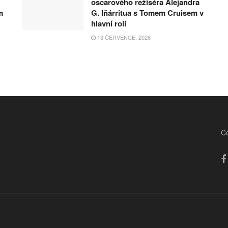
oscarového režiséra Alejandra
m
G. Iñárritua s Tomem Cruisem v
hlavní roli
13 ČERVENCE, 2026
Če