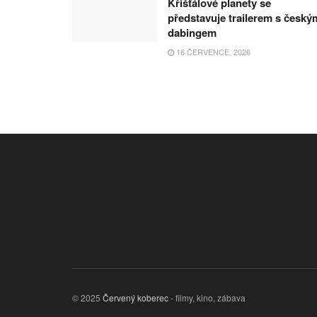
Křišťálové planety se
představuje trailerem s český
dabingem
16 ČERVENCE, 2026
© 2025
Červený koberec
- filmy, kino, zábava