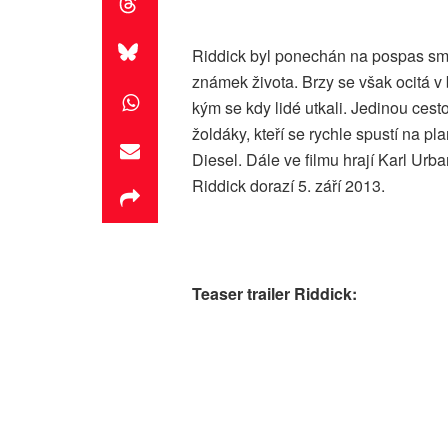
Riddick byl ponechán na pospas smr
známek života. Brzy se však ocitá v 
kým se kdy lidé utkali. Jedinou cest
žoldáky, kteří se rychle spustí na pl
Diesel. Dále ve filmu hrají Karl Urb
Riddick dorazí 5. září 2013.
Teaser trailer Riddick: