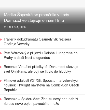
Marika Šoposká se proměnila v Lady
Dermacol ve stejnojmenném filmu
6 SRPNA, 2026
Trailer k dokudramatu Osamělý vlk režiséra
Ondřeje Veverky
Petr Větrovský o příjezdu Dolpha Lundgrena do
Prahy a další Noci s legendou
Recenze Virtuální přítelkyně: Dokument ukazuje
svět OnlyFans, ale bojí se jít víc do hloubky
Filmové události #31/26: Spoustu marvelovských
novinek i Twilight návštěva na Comic-Con Czech
Republic
Recenze – Spider-Man: Zbrusu nový den nabízí
zbrusu nové pojetí pavoučího muže