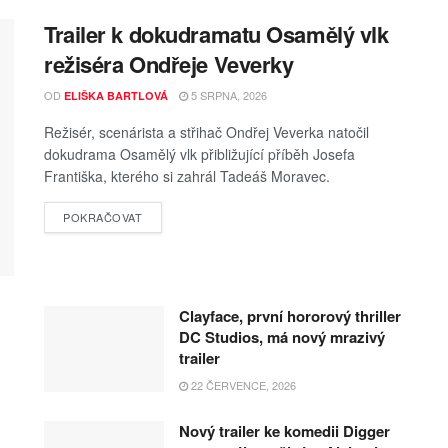
Trailer k dokudramatu Osamělý vlk
režiséra Ondřeje Veverky
OD
5 SRPNA, 2026
ELIŠKA BARTLOVÁ
Režisér, scenárista a střihač Ondřej Veverka natočil
dokudrama Osamělý vlk přibližující příběh Josefa
Františka, kterého si zahrál Tadeáš Moravec.
POKRAČOVAT
Clayface, první hororový thriller
DC Studios, má nový mrazivý
trailer
22 ČERVENCE, 2026
Nový trailer ke komedii Digger