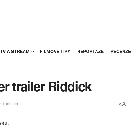
TV A STREAM
FILMOVÉ TIPY
REPORTÁŽE
RECENZE
er trailer Riddick
: 1 minuta
A
A
vku.