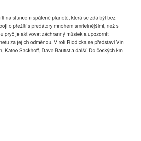
ti na sluncem spálené planetě, která se zdá být bez
boji o přežití s predátory mnohem smrtelnějšími, než s
ou pryč je aktivovat záchranný můstek a upozornit
anetu za jejich odměnou. V roli Riddicka se představí Vin
an, Katee Sackhoff, Dave Bautist a další. Do českých kin