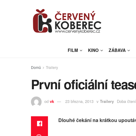
FILM
KINO
ZÁBAVA
Domů
Trailery
První oficiální teas
od
vk
23 března, 2013
v
Trailery
Doba čtení
Dlouhé čekání na krátkou upoutá