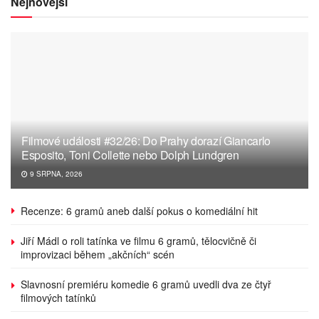
Nejnovější
Filmové události #32/26: Do Prahy dorazí Giancarlo
Esposito, Toni Collette nebo Dolph Lundgren
9 SRPNA, 2026
Recenze: 6 gramů aneb další pokus o komediální hit
Jiří Mádl o roli tatínka ve filmu 6 gramů, tělocvičně či
improvizaci během „akčních“ scén
Slavnosní premiéru komedie 6 gramů uvedli dva ze čtyř
filmových tatínků