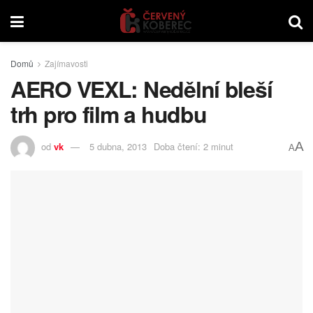
Domů
Zajímavosti
AERO VEXL: Nedělní bleší
trh pro film a hudbu
A
od
vk
5 dubna, 2013
Doba čtení: 2 minut
A