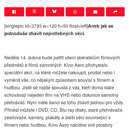
[singlepic id=3793 w=120 h=50 float=left]
Aneb jak se
jednoduše zbavit nepotřebných věcí.
Neděle 14. dubna bude patřit všem sběratelům filmových
předmětů a filmů samotných. Kino Aero přichystalo
speciální akci, na které můžete nakoupit, prodat nebo i
vyměnit vše, co nějakým způsobem souvisí s filmem a
hudbou. Jistě se najde spousta z vás, kteří doma stále
schovávají nejeden film na VHS nebo dokonce samotný
přehrávač. Nyní máte šanci se toho zbavit jednou pro vždy.
Přinést můžete i DVD, CD, Blu-ray disky, staré přehrávače,
zesilovače, kamery, plakáty a další věci související s
filmem nebo hudbou. Kino Aero nabídne své prostory