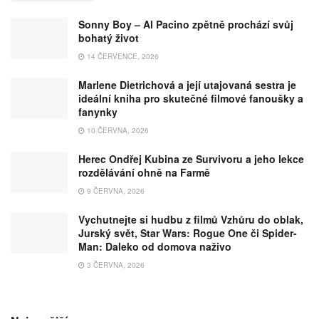
Sonny Boy – Al Pacino zpětně prochází svůj
bohatý život
14 ČERVENCE, 2026
Marlene Dietrichová a její utajovaná sestra je
ideální kniha pro skutečné filmové fanoušky a
fanynky
10 ČERVNA, 2026
Herec Ondřej Kubina ze Survivoru a jeho lekce
rozdělávání ohně na Farmě
9 ČERVNA, 2026
Vychutnejte si hudbu z filmů Vzhůru do oblak,
Jurský svět, Star Wars: Rogue One či Spider-
Man: Daleko od domova naživo
3 ČERVNA, 2026