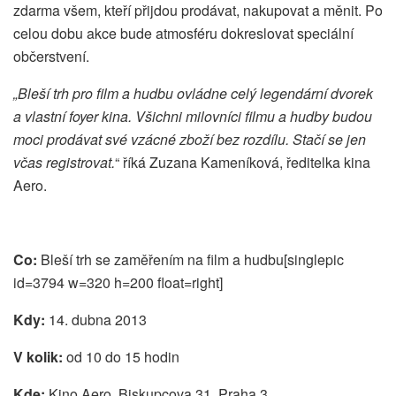
zdarma všem, kteří přijdou prodávat, nakupovat a měnit. Po
celou dobu akce bude atmosféru dokreslovat speciální
občerstvení.
„Bleší trh pro film a hudbu ovládne celý legendární dvorek
a vlastní foyer kina. Všichni milovníci filmu a hudby budou
moci prodávat své vzácné zboží bez rozdílu. Stačí se jen
včas registrovat.
“ říká Zuzana Kameníková, ředitelka kina
Aero.
Co:
Bleší trh se zaměřením na film a hudbu[singlepic
id=3794 w=320 h=200 float=right]
Kdy:
14. dubna 2013
V kolik:
od 10 do 15 hodin
Kde:
Kino Aero, Biskupcova 31, Praha 3