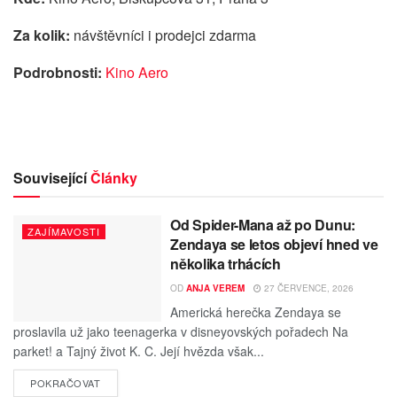
Za kolik:
návštěvníci i prodejci zdarma
Podrobnosti:
Kino Aero
Související
Články
Od Spider-Mana až po Dunu:
ZAJÍMAVOSTI
Zendaya se letos objeví hned ve
několika trhácích
OD
ANJA VEREM
27 ČERVENCE, 2026
Americká herečka Zendaya se
proslavila už jako teenagerka v disneyovských pořadech Na
parket! a Tajný život K. C. Její hvězda však...
POKRAČOVAT