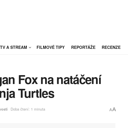
TV A STREAM
FILMOVÉ TIPY
REPORTÁŽE
RECENZE
gan Fox na natáčení
ja Turtles
vosti
Doba čtení: 1 minuta
A
A