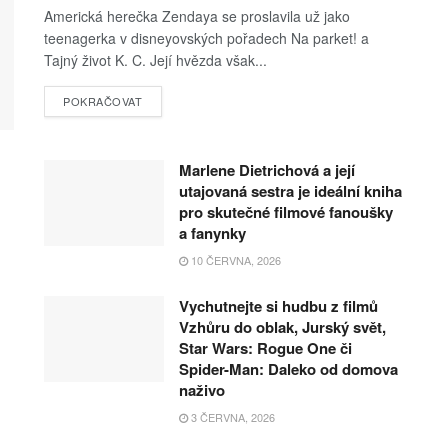
Americká herečka Zendaya se proslavila už jako
teenagerka v disneyovských pořadech Na parket! a
Tajný život K. C. Její hvězda však...
POKRAČOVAT
Marlene Dietrichová a její
utajovaná sestra je ideální kniha
pro skutečné filmové fanoušky
a fanynky
10 ČERVNA, 2026
Vychutnejte si hudbu z filmů
Vzhůru do oblak, Jurský svět,
Star Wars: Rogue One či
Spider-Man: Daleko od domova
naživo
3 ČERVNA, 2026