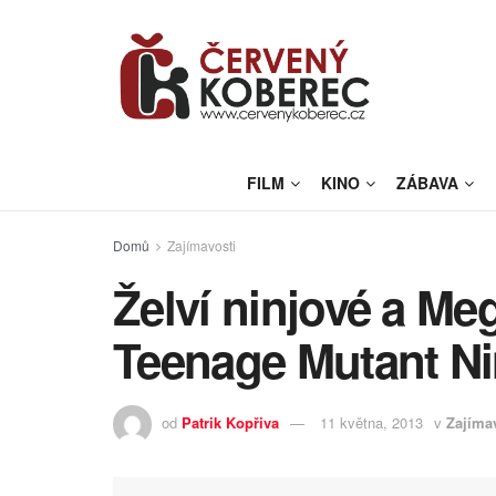
FILM
KINO
ZÁBAVA
Domů
Zajímavosti
Želví ninjové a Me
Teenage Mutant Nin
od
Patrik Kopřiva
11 května, 2013
v
Zajíma