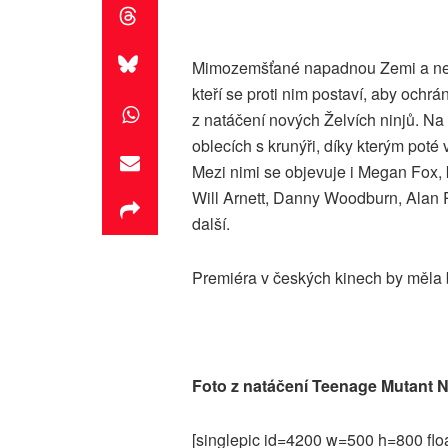
Mimozemšťané napadnou Zemi a necht
kteří se proti nim postaví, aby ochr
z natáčení nových Želvích ninjů. Na 
oblecích s krunýři, díky kterým poté
Mezi nimi se objevuje i Megan Fox, kt
Will Arnett, Danny Woodburn, Alan 
další.
Premiéra v českých kinech by měla 
Foto z natáčení Teenage Mutant Ni
[singlepic id=4200 w=500 h=800 flo