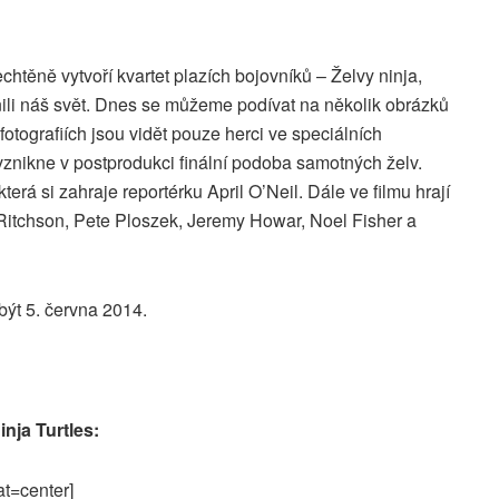
ěně vytvoří kvartet plazích bojovníků – Želvy ninja,
ánili náš svět. Dnes se můžeme podívat na několik obrázků
fotografiích jsou vidět pouze herci ve speciálních
 vznikne v postprodukci finální podoba samotných želv.
erá si zahraje reportérku April O’Neil. Dále ve filmu hrají
Ritchson, Pete Ploszek, Jeremy Howar, Noel Fisher a
být 5. června 2014.
nja Turtles:
at=center]