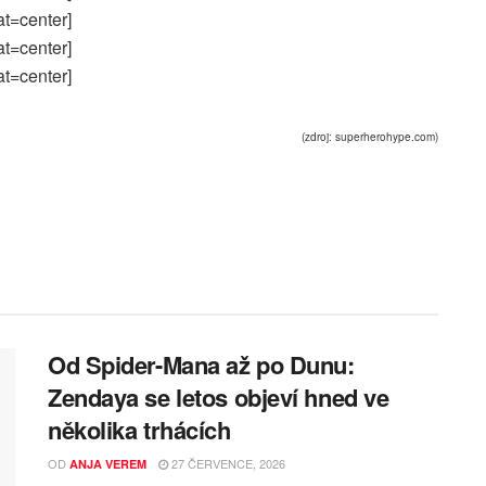
at=center]
at=center]
at=center]
(zdroj: superherohype.com)
Od Spider-Mana až po Dunu:
Zendaya se letos objeví hned ve
několika trhácích
OD
27 ČERVENCE, 2026
ANJA VEREM