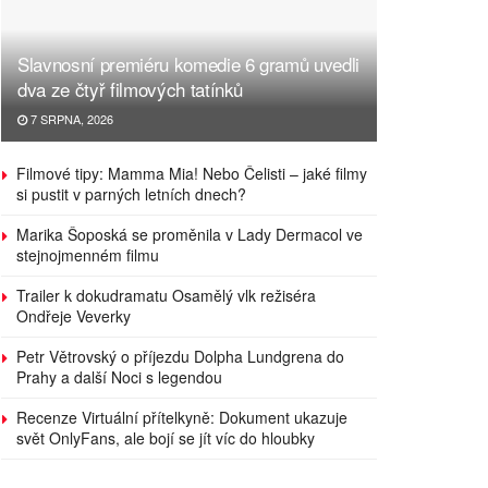
Slavnosní premiéru komedie 6 gramů uvedli
dva ze čtyř filmových tatínků
7 SRPNA, 2026
Filmové tipy: Mamma Mia! Nebo Čelisti – jaké filmy
si pustit v parných letních dnech?
Marika Šoposká se proměnila v Lady Dermacol ve
stejnojmenném filmu
Trailer k dokudramatu Osamělý vlk režiséra
Ondřeje Veverky
Petr Větrovský o příjezdu Dolpha Lundgrena do
Prahy a další Noci s legendou
Recenze Virtuální přítelkyně: Dokument ukazuje
svět OnlyFans, ale bojí se jít víc do hloubky