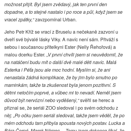
možnost přijít. Byl jsem zvědavý, jak ten první den
dopadne, a to stejné nastalo i po roce a půl, když jsem se
vracel zpátky,“
zavzpomínal Urban.
Jeho Petr Kříž se vrací z Bruselu a nečekaně zazvoní u
dveří své bývalé lásky Viky. A navíc není sám. Přiváží s
sebou i současnou přítelkyni Ester (Nelly Řehořová) a
malou dcerku Ester.
„V první chvíli jsem si neuvědomil, že
na natáčení budu mít o další dvě malé děti navíc. Malá
Esterka i Péťa jsou ale moc hodní. Myslím si, že ani
nenastala žádná komplikace, že by jim bylo smutno po
maminkám, takže ta zkušenost byla jenom pozitivní. S
dětmi netočím poprvé, a vůbec mi to nevadí. Neměl jsem
důvod být nervózní nebo vyděšený,“
svěřil se herec a
přiznal se, že seriál ZOO sledoval i po svém odchodu z
něj:
„Po očku jsem seriál sledoval, takže jsem věděl, že po
mém odchodu tam přibyla spousta nových postav. Lucka a
Bára Černé, Marek Němec… Tomu jsem dokonce říkal, že