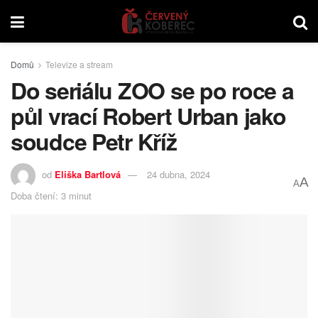
Domů
Televize a stream
Do seriálu ZOO se po roce a
půl vrací Robert Urban jako
soudce Petr Kříž
od
Eliška Bartlová
24 dubna, 2024
A
A
Doba čtení: 3 minut