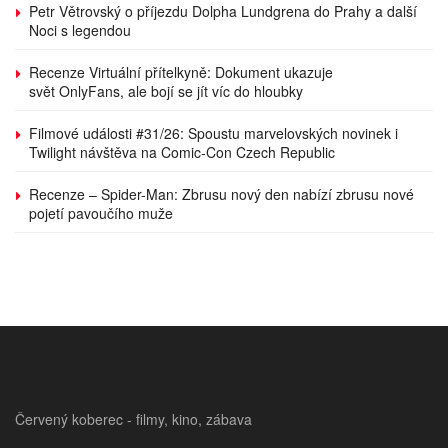
Petr Větrovský o příjezdu Dolpha Lundgrena do Prahy a další
Noci s legendou
Recenze Virtuální přítelkyně: Dokument ukazuje
svět OnlyFans, ale bojí se jít víc do hloubky
Filmové události #31/26: Spoustu marvelovských novinek i
Twilight návštěva na Comic-Con Czech Republic
Recenze – Spider-Man: Zbrusu nový den nabízí zbrusu nové
pojetí pavoučího muže
Červený koberec - filmy, kino, zábava