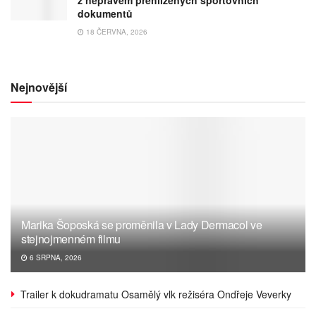
dokumentů
18 ČERVNA, 2026
Nejnovější
Marika Šoposká se proměnila v Lady Dermacol ve
stejnojmenném filmu
6 SRPNA, 2026
Trailer k dokudramatu Osamělý vlk režiséra Ondřeje Veverky