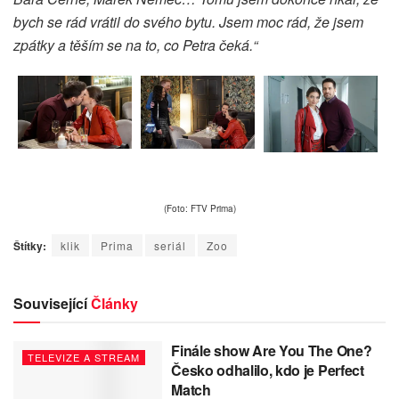
bych se rád vrátil do svého bytu. Jsem moc rád, že jsem
zpátky a těším se na to, co Petra čeká.“
(Foto: FTV Prima)
Štítky:
klik
Prima
seriál
Zoo
Související
Články
Finále show Are You The One?
TELEVIZE A STREAM
Česko odhalilo, kdo je Perfect
Match