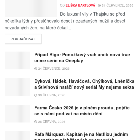
OD
ELIŠKA BARTLOVÁ
31 ČERVENCE, 2026
Do luxusní vily v Thajsku se před
několika týdny přestěhovalo deset nezadaných mužů a deset
nezadaných žen, na které čekal...
POKRAČOVAT
Případ Rigo: Ponožkový vrah aneb nová true
crime série na Oneplay
24 ČERVENCE, 2026
Dyková, Hádek, Haváčová, Chýlková, Lněnička
a Stivínová natáčí nový seriál My nejsme sekta
30 ČERVNA, 2026
Farma Česko 2026 je v plném proudu, pojďte
se s námi podívat na místo dění
26 ČERVNA, 2026
Rafa Márquez: Kapitán je na Netflixu jedním
z neprávem přehlížených sportovních