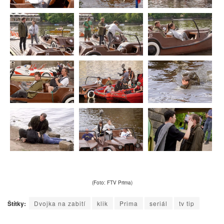
(Foto: FTV Prima)
Štítky:
Dvojka na zabití
klik
Prima
seriál
tv tip