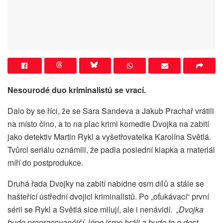
Nesourodé duo kriminalistů se vrací.
Dalo by se říci, že se Sara Sandeva a Jakub Prachař vrátili
na místo čino, a to na plac krimi komedie Dvojka na zabití
jako detektiv Martin Rykl a vyšetřovatelka Karolína Světlá.
Tvůrci seriálu oznámili, že padla poslední klapka a materiál
míří do postprodukce.
Druhá řada Dvojky na zabití nabídne osm dílů a stále se
hašteřící ústřední dvojici kriminalistů. Po „oťukávací“ první
sérii se Rykl a Světlá sice milují, ale i nenávidí.
„Dvojka
bude propracovanější, lépe jsme hráli a bude to o dost