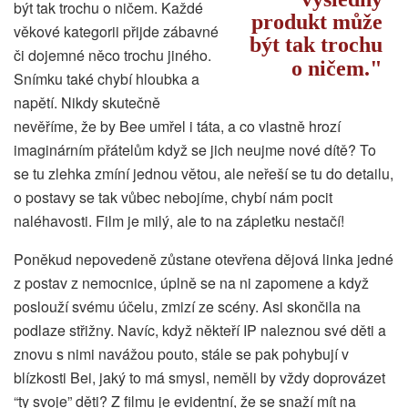
být tak trochu o ničem. Každé
produkt může
věkové kategorii přijde zábavné
být tak trochu
či dojemné něco trochu jiného.
o ničem.
Snímku také chybí hloubka a
napětí. Nikdy skutečně
nevěříme, že by Bee umřel i táta, a co vlastně hrozí
imaginárním přátelům když se jich neujme nové dítě? To
se tu zlehka zmíní jednou větou, ale neřeší se tu do detailu,
o postavy se tak vůbec nebojíme, chybí nám pocit
naléhavosti. Film je milý, ale to na zápletku nestačí!
Poněkud nepovedeně zůstane otevřena dějová linka jedné
z postav z nemocnice, úplně se na ni zapomene a když
poslouží svému účelu, zmizí ze scény. Asi skončila na
podlaze střižny. Navíc, když někteří IP naleznou své děti a
znovu s nimi navážou pouto, stále se pak pohybují v
blízkosti Bei, jaký to má smysl, neměli by vždy doprovázet
“ty svoje” děti? Z filmu je evidentní, že se snaží mít na