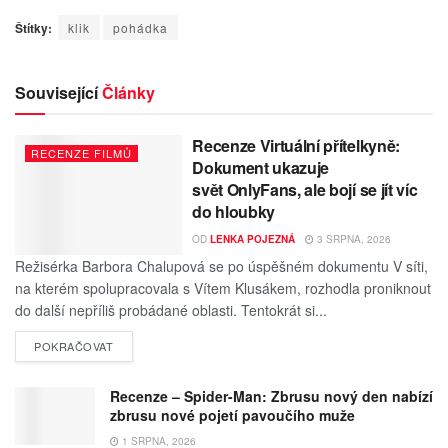
Štítky:
klik
pohádka
Související
Články
Recenze Virtuální přítelkyně:
RECENZE FILMŮ
Dokument ukazuje
svět OnlyFans, ale bojí se jít víc
do hloubky
OD
LENKA POJEZNÁ
3 SRPNA, 2026
Režisérka Barbora Chalupová se po úspěšném dokumentu V síti,
na kterém spolupracovala s Vítem Klusákem, rozhodla proniknout
do další nepříliš probádané oblasti. Tentokrát si...
POKRAČOVAT
Recenze – Spider-Man: Zbrusu nový den nabízí
zbrusu nové pojetí pavoučího muže
1 SRPNA, 2026