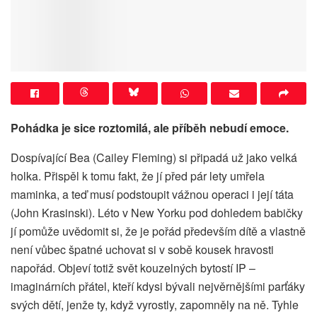
Pohádka je sice roztomilá, ale příběh nebudí emoce.
Dospívající Bea (Cailey Fleming) si připadá už jako velká
holka. Přispěl k tomu fakt, že jí před pár lety umřela
maminka, a teď musí podstoupit vážnou operaci i její táta
(John Krasinski). Léto v New Yorku pod dohledem babičky
jí pomůže uvědomit si, že je pořád především dítě a vlastně
není vůbec špatné uchovat si v sobě kousek hravosti
napořád. Objeví totiž svět kouzelných bytostí IP –
imaginárních přátel, kteří kdysi bývali nejvěrnějšími parťáky
svých dětí, jenže ty, když vyrostly, zapomněly na ně. Tyhle