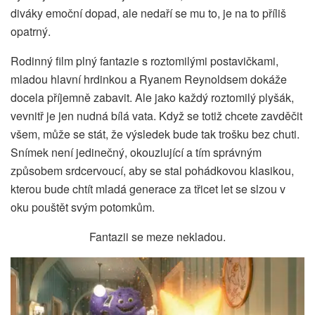
diváky emoční dopad, ale nedaří se mu to, je na to příliš
opatrný.
Rodinný film plný fantazie s roztomilými postavičkami,
mladou hlavní hrdinkou a Ryanem Reynoldsem dokáže
docela příjemně zabavit. Ale jako každý roztomilý plyšák,
vevnitř je jen nudná bílá vata. Když se totiž chcete zavděčit
všem, může se stát, že výsledek bude tak trošku bez chuti.
Snímek není jedinečný, okouzlující a tím správným
způsobem srdcervoucí, aby se stal pohádkovou klasikou,
kterou bude chtít mladá generace za třicet let se slzou v
oku pouštět svým potomkům.
Fantazii se meze nekladou.