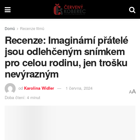
Domů
Recenze filmů
Recenze: Imaginární přátelé
jsou odlehčeným snímkem
pro celou rodinu, jen trošku
nevýrazným
od
Karolina Widler
1 června, 2024
A
A
Doba čtení: 4 minut