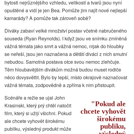
bytosti nejrůznějšího vzhledu, velikostí a tvarů jsou nyní
opuštěné a vidí je jen Bea. Pomůže jim najít nové nejlepší
kamarády? A pomůže tak zároveň sobě?
Diváky zabaví velké množství postav včetně nabručeného
souseda (Ryan Reynolds). I když jsou ve snímku zmíněná
vážná témata jako smrt a vážná nemoc, nijak do hloubky
se neřeší, jsou jen naznačena a dětští diváci z nich smutní
nebudou. Samotná postava otce svou nemoc zlehčuje.
Těm hloubavějším divákům možná budou muset rodiče
něco dovysvětlit. Bylo by lepší, místo okrajově naznačovat
vážná témata, zodpovědně a zpříma k nim přistoupit.
Scénáře a režie se ujal John
Pokud ale
Krasinski, který prý chtěl natočit
chcete vyhovět
film, který si užijí všichni. Pokud
širokému
ale chcete vyhovět širokému
publiku,
publiku, výsledný produkt může
výsledný