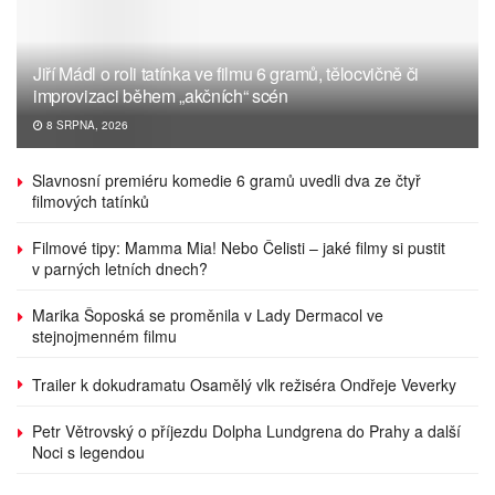
Jiří Mádl o roli tatínka ve filmu 6 gramů, tělocvičně či
improvizaci během „akčních“ scén
8 SRPNA, 2026
Slavnosní premiéru komedie 6 gramů uvedli dva ze čtyř
filmových tatínků
Filmové tipy: Mamma Mia! Nebo Čelisti – jaké filmy si pustit
v parných letních dnech?
Marika Šoposká se proměnila v Lady Dermacol ve
stejnojmenném filmu
Trailer k dokudramatu Osamělý vlk režiséra Ondřeje Veverky
Petr Větrovský o příjezdu Dolpha Lundgrena do Prahy a další
Noci s legendou