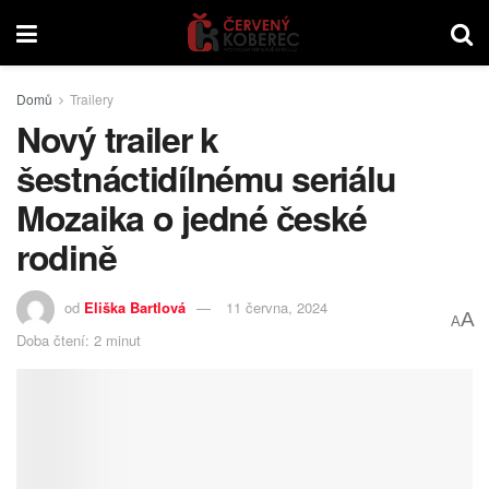
Domů
Trailery
Nový trailer k
šestnáctidílnému seriálu
Mozaika o jedné české
rodině
od
Eliška Bartlová
11 června, 2024
A
A
Doba čtení: 2 minut