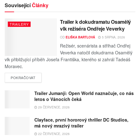
Související
Články
Trailer k dokudramatu Osamělý
TRAILERY
vlk režiséra Ondřeje Veverky
OD
ELIŠKA BARTLOVÁ
5 SRPNA, 2026
Režisér, scenárista a střihač Ondřej
Veverka natočil dokudrama Osamělý
vlk přibližující příběh Josefa Františka, kterého si zahrál Tadeáš
Moravec.
POKRAČOVAT
Trailer Jumanji: Open World naznačuje, co nás
letos o Vánocích čeká
29 ČERVENCE, 2026
Clayface, první hororový thriller DC Studios,
má nový mrazivý trailer
22 ČERVENCE, 2026