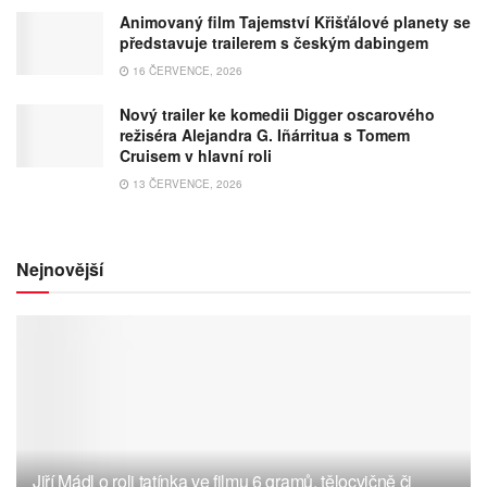
Animovaný film Tajemství Křišťálové planety se
představuje trailerem s českým dabingem
16 ČERVENCE, 2026
Nový trailer ke komedii Digger oscarového
režiséra Alejandra G. Iñárritua s Tomem
Cruisem v hlavní roli
13 ČERVENCE, 2026
Nejnovější
Jiří Mádl o roli tatínka ve filmu 6 gramů, tělocvičně či