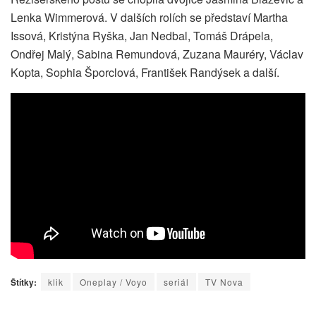
Lenka Wimmerová. V dalších rolích se představí Martha
Issová, Kristýna Ryška, Jan Nedbal, Tomáš Drápela,
Ondřej Malý, Sabina Remundová, Zuzana Mauréry, Václav
Kopta, Sophia Šporclová, František Randýsek a další.
Štítky:
klik
Oneplay / Voyo
seriál
TV Nova