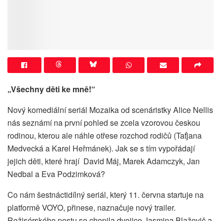
„Všechny děti ke mně!“
Nový komediální seriál Mozaika od scenáristky Alice Nellis
nás seznámí na první pohled se zcela vzorovou českou
rodinou, kterou ale náhle otřese rozchod rodičů (Taťjana
Medvecká a Karel Heřmánek). Jak se s tím vypořádají
jejich děti, které hrají David Máj, Marek Adamczyk, Jan
Nedbal a Eva Podzimková?
Co nám šestnáctidílný seriál, který 11. června startuje na
platformě VOYO, přinese, naznačuje nový trailer.
Režisérského postu se chopila dvojice Jasmina Blaževič a