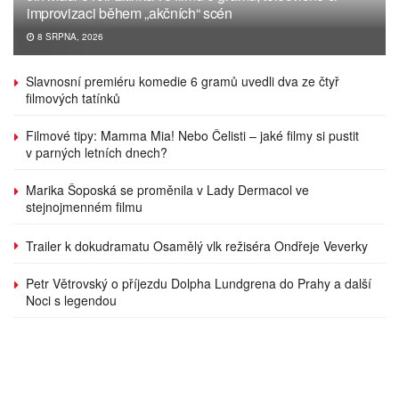
improvizaci během „akčních“ scén
8 SRPNA, 2026
Slavnosní premiéru komedie 6 gramů uvedli dva ze čtyř
filmových tatínků
Filmové tipy: Mamma Mia! Nebo Čelisti – jaké filmy si pustit
v parných letních dnech?
Marika Šoposká se proměnila v Lady Dermacol ve
stejnojmenném filmu
Trailer k dokudramatu Osamělý vlk režiséra Ondřeje Veverky
Petr Větrovský o příjezdu Dolpha Lundgrena do Prahy a další
Noci s legendou