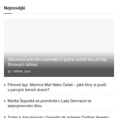
Nejnovější
Slavnosní premiéru komedie 6 gramů uvedli dva ze čtyř
filmových tatínků
7 SRPNA, 2026
Filmové tipy: Mamma Mia! Nebo Čelisti – jaké filmy si pustit
v parných letních dnech?
Marika Šoposká se proměnila v Lady Dermacol ve
stejnojmenném filmu
Trailer k dokudramatu Osamělý vlk režiséra Ondřeje Veverky