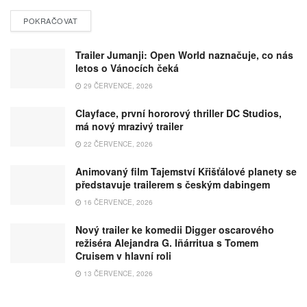
POKRAČOVAT
Trailer Jumanji: Open World naznačuje, co nás
letos o Vánocích čeká
29 ČERVENCE, 2026
Clayface, první hororový thriller DC Studios,
má nový mrazivý trailer
22 ČERVENCE, 2026
Animovaný film Tajemství Křišťálové planety se
představuje trailerem s českým dabingem
16 ČERVENCE, 2026
Nový trailer ke komedii Digger oscarového
režiséra Alejandra G. Iñárritua s Tomem
Cruisem v hlavní roli
13 ČERVENCE, 2026