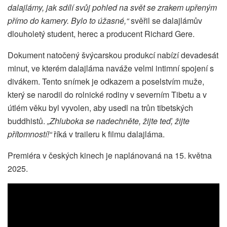
dalajlámy, jak sdílí svůj pohled na svět se zrakem upřeným
přímo do kamery. Bylo to úžasné,“
svěřil se dalajlámův
dlouholetý student, herec a producent Richard Gere.
Dokument natočený švýcarskou produkcí nabízí devadesát
minut, ve kterém dalajláma naváže velmi intimní spojení s
divákem. Tento snímek je odkazem a poselstvím muže,
který se narodil do rolnické rodiny v severním Tibetu a v
útlém věku byl vyvolen, aby usedl na trůn tibetských
buddhistů.
„Zhluboka se nadechněte, žijte teď, žijte
přítomností!“
říká v traileru k filmu dalajláma.
Premiéra v českých kinech je naplánovaná na 15. května
2025.