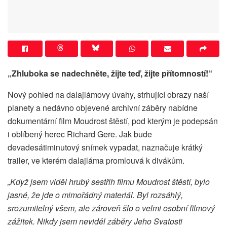
„Zhluboka se nadechněte, žijte teď, žijte přítomností!“
Nový pohled na dalajlámovy úvahy, strhující obrazy naší
planety a nedávno objevené archivní záběry nabídne
dokumentární film Moudrost štěstí, pod kterým je podepsán
i oblíbený herec Richard Gere. Jak bude
devadesátiminutový snímek vypadat, naznačuje krátký
trailer, ve kterém dalajláma promlouvá k divákům.
„Když jsem viděl hrubý sestřih filmu Moudrost štěstí, bylo
jasné, že jde o mimořádný materiál. Byl rozsáhlý,
srozumitelný všem, ale zároveň šlo o velmi osobní filmový
zážitek. Nikdy jsem neviděl záběry Jeho Svatosti