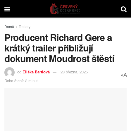
Domů
Trailery
Producent Richard Gere a
krátký trailer přibližují
dokument Moudrost štěstí
od
Eliška Bartlová
28 března, 2025
A
A
Doba čtení: 2 minut