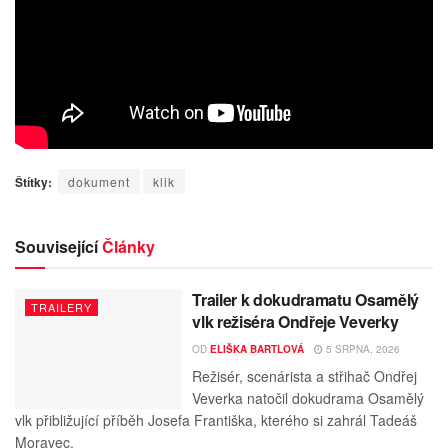
Štítky:
dokument
klik
Související
Články
Trailer k dokudramatu Osamělý
TRAILERY
vlk režiséra Ondřeje Veverky
OD
ELIŠKA BARTLOVÁ
5 SRPNA, 2026
Režisér, scenárista a střihač Ondřej
Veverka natočil dokudrama Osamělý
vlk přibližující příběh Josefa Františka, kterého si zahrál Tadeáš
Moravec.