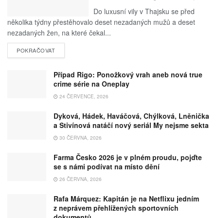
Do luxusní vily v Thajsku se před
několika týdny přestěhovalo deset nezadaných mužů a deset
nezadaných žen, na které čekal...
POKRAČOVAT
Případ Rigo: Ponožkový vrah aneb nová true
crime série na Oneplay
24 ČERVENCE, 2026
Dyková, Hádek, Haváčová, Chýlková, Lněnička
a Stivínová natáčí nový seriál My nejsme sekta
30 ČERVNA, 2026
Farma Česko 2026 je v plném proudu, pojďte
se s námi podívat na místo dění
26 ČERVNA, 2026
Rafa Márquez: Kapitán je na Netflixu jedním
z neprávem přehlížených sportovních
dokumentů