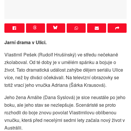
Jarní drama v Ulici.
Vlastimil Pešek (Rudolf Hrušínský) ve středu nečekaně
zkolaboval. Od té doby je v umělém spánku a bojuje o
život. Tato dramatická událost zahýbe dějem seriálu Ulice
více, než by diváci očekávali. Na televizní obrazovky se
totiž vrací jeho vnučka Adriana (Šárka Krausová).
Jeho žena Amálie (Dana Syslová) je sice neustále po jeho
boku, ale jeho stav se nezlepšuje. Scenáristé se proto
rozhodli do boje znovu povolat Vlastimilovu oblíbenou
vnučku, která před necelými sedmi lety začala nový život v
Austrálii.