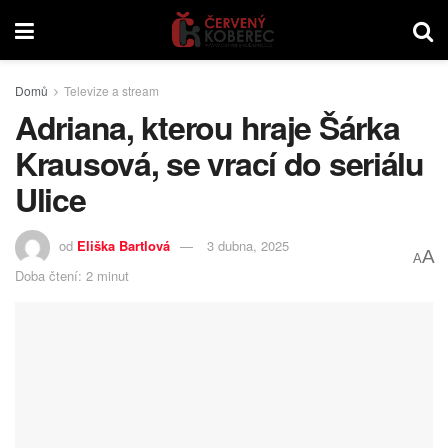
Domů
Televize a stream
Adriana, kterou hraje Šárka
Krausová, se vrací do seriálu
Ulice
od
Eliška Bartlová
3 dubna, 2025
A
A
Doba čtení: 2 minut