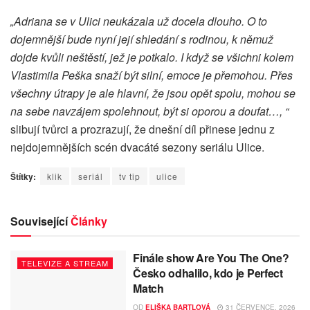
„Adriana se v Ulici neukázala už docela dlouho. O to
dojemnější bude nyní její shledání s rodinou, k němuž
dojde kvůli neštěstí, jež je potkalo. I když se všichni kolem
Vlastimila Peška snaží být silní, emoce je přemohou. Přes
všechny útrapy je ale hlavní, že jsou opět spolu, mohou se
na sebe navzájem spolehnout, být si oporou a doufat…, “
slibují tvůrci a prozrazují, že dnešní díl přinese jednu z
nejdojemnějších scén dvacáté sezony seriálu Ulice.
Štítky:
klik
seriál
tv tip
ulice
Související
Články
Finále show Are You The One?
TELEVIZE A STREAM
Česko odhalilo, kdo je Perfect
Match
OD
ELIŠKA BARTLOVÁ
31 ČERVENCE, 2026