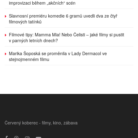
improvizaci během „akčních“ scén
Slavnosní premiéru komedie 6 gramů uvedli dva ze čtyř
filmových tatínků
Filmové tipy: Mamma Mia! Nebo Čelisti – jaké filmy si pustit
v parných letních dnech?
Marika Šoposká se proměnila v Lady Dermacol ve
stejnojmenném filmu
Červený koberec - filmy, kino, zábava