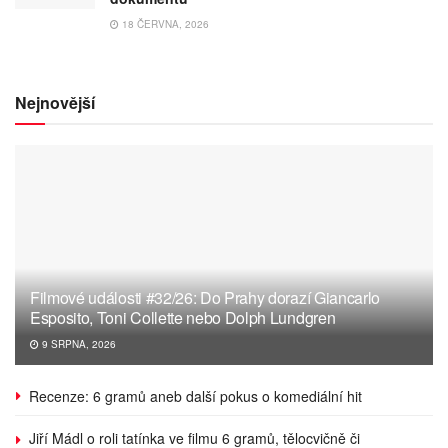
18 ČERVNA, 2026
Nejnovější
Filmové události #32/26: Do Prahy dorazí Giancarlo
Esposito, Toni Collette nebo Dolph Lundgren
9 SRPNA, 2026
Recenze: 6 gramů aneb další pokus o komediální hit
Jiří Mádl o roli tatínka ve filmu 6 gramů, tělocvičně či