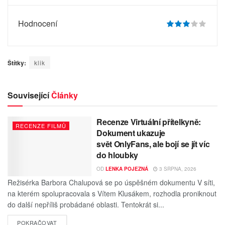
Hodnocení
Štítky:
klik
Související
Články
Recenze Virtuální přítelkyně:
RECENZE FILMŮ
Dokument ukazuje
svět OnlyFans, ale bojí se jít víc
do hloubky
OD
LENKA POJEZNÁ
3 SRPNA, 2026
Režisérka Barbora Chalupová se po úspěšném dokumentu V síti,
na kterém spolupracovala s Vítem Klusákem, rozhodla proniknout
do další nepříliš probádané oblasti. Tentokrát si...
POKRAČOVAT