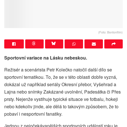
(Foto: Bontonfilm)
Sportovní variace na Lásku nebeskou.
Režisér a scenárista Petr Kolečko natočil další dílo se
sportovní tematikou. To, že se v této oblasti dobře vyzná,
dokázal už například seriály Okresní přebor, Vyšehrad a
Lajna nebo snímky Zakázané uvolnění, Padesátka či Přes
prsty. Nejenže vystihuje typické situace ve fotbalu, hokeji
nebo kdekoliv jinde, ale dělá to takovým způsobem, že to
pobaví i nesportovní fanatiky.
Jednou z nejočekávanějších sportovních událostí roku je