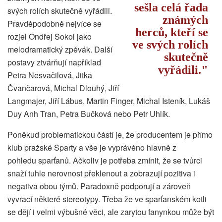
sešla celá řada
svých rolích skutečně vyřádili.
známých
Pravděpodobně nejvíce se
herců, kteří se
rozjel Ondřej Sokol jako
ve svých rolích
melodramatický zpěvák. Další
skutečně
postavy ztvárňují například
vyřádili.
Petra Nesvačilová, Jitka
Čvančarová, Michal Dlouhý, Jiří
Langmajer, Jiří Lábus, Martin Finger, Michal Isteník, Lukáš
Duy Anh Tran, Petra Bučková nebo Petr Uhlík.
Poněkud problematickou částí je, že producentem je přímo
klub pražské Sparty a vše je vyprávěno hlavně z
pohledu sparťanů. Ačkoliv je potřeba zmínit, že se tvůrci
snaží tuhle nerovnost překlenout a zobrazují pozitiva i
negativa obou týmů. Paradoxně podporují a zároveň
vyvrací některé stereotypy. Třeba že ve sparťanském kotli
se dějí i velmi výbušné věci, ale zarytou fanynkou může být