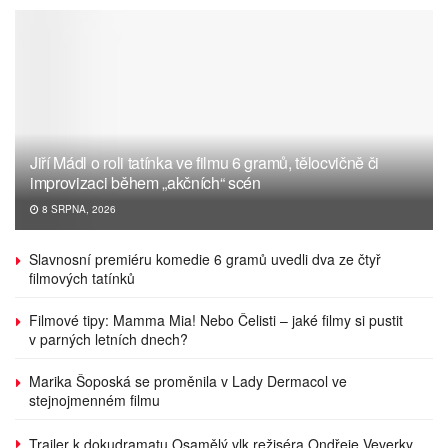
Jiří Mádl o roli tatínka ve filmu 6 gramů, tělocvičně či
improvizaci během „akčních“ scén
8 SRPNA, 2026
Slavnosní premiéru komedie 6 gramů uvedli dva ze čtyř
filmových tatínků
Filmové tipy: Mamma Mia! Nebo Čelisti – jaké filmy si pustit
v parných letních dnech?
Marika Šoposká se proměnila v Lady Dermacol ve
stejnojmenném filmu
Trailer k dokudramatu Osamělý vlk režiséra Ondřeje Veverky