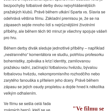
bezpochyby fotbalové derby dvou nejvyhlášenějších
pražských klubů. Právě během utkání Sparta vs. Slavia se
odehrává většina filmu. Základní premisou je, že se na
zápasech sejde mnoho lidí s nejrůznějšími životními
příběhy, ale během těch 90 minut je všechny spojuje vášeň
pro hru.
Během derby divák sleduje jednotlivé příběhy
–
například
„nestranného” komentátora ve studiu, potrhlou profesorku
bohemistiky, zpěváka s krizí identity, zamilovanou
pražskou radní, začínající fotbalovou hvězdu, bývalou
fotbalovou hvězdu, nekompromisního rozhodčího nebo
zarytého fanouška s přítelem jeho dcery. Právě během
zápasu se jejich osudy propletou a dojde hned k několika
velkým odhalením.
Ve filmu se sešla celá řada
V
e filmu se
známých herců, kteří se ve