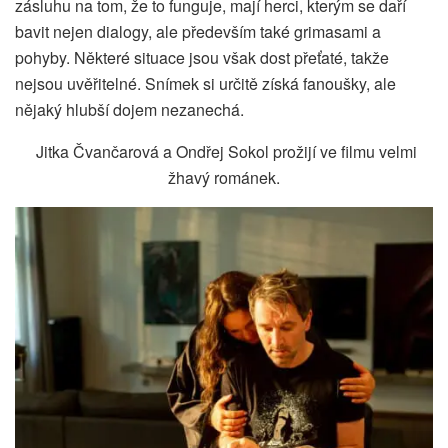
zásluhu na tom, že to funguje, mají herci, kterým se daří
bavit nejen dialogy, ale především také grimasami a
pohyby. Některé situace jsou však dost přeťaté, takže
nejsou uvěřitelné. Snímek si určitě získá fanoušky, ale
nějaký hlubší dojem nezanechá.
Jitka Čvančarová a Ondřej Sokol prožijí ve filmu velmi
žhavý románek.