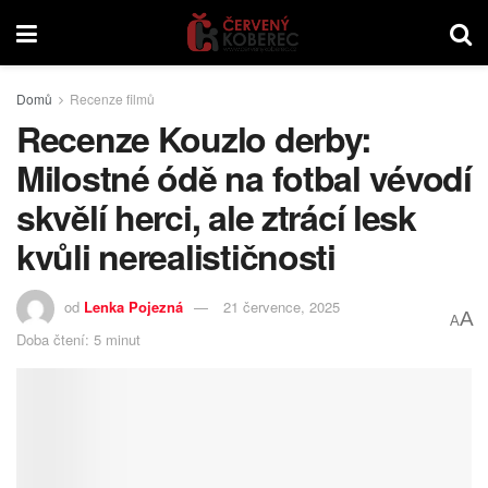
Domů
Recenze filmů
Recenze Kouzlo derby:
Milostné ódě na fotbal vévodí
skvělí herci, ale ztrácí lesk
kvůli nerealističnosti
od
Lenka Pojezná
21 července, 2025
A
A
Doba čtení: 5 minut