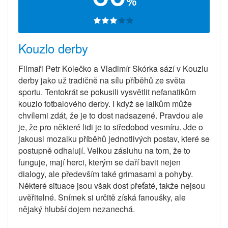
%
Kouzlo derby
Filmaři Petr Kolečko a Vladimír Skórka sází v Kouzlu
derby jako už tradičně na sílu příběhů ze světa
sportu. Tentokrát se pokusili vysvětlit nefanatikům
kouzlo fotbalového derby. I když se laikům může
chvílemi zdát, že je to dost nadsazené. Pravdou ale
je, že pro některé lidi je to středobod vesmíru. Jde o
jakousi mozaiku příběhů jednotlivých postav, které se
postupně odhalují. Velkou zásluhu na tom, že to
funguje, mají herci, kterým se daří bavit nejen
dialogy, ale především také grimasami a pohyby.
Některé situace jsou však dost přeťaté, takže nejsou
uvěřitelné. Snímek si určitě získá fanoušky, ale
nějaký hlubší dojem nezanechá.