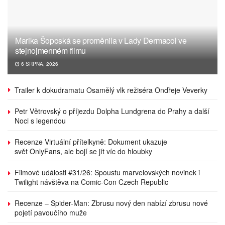
Marika Šoposká se proměnila v Lady Dermacol ve
stejnojmenném filmu
6 SRPNA, 2026
Trailer k dokudramatu Osamělý vlk režiséra Ondřeje Veverky
Petr Větrovský o příjezdu Dolpha Lundgrena do Prahy a další
Noci s legendou
Recenze Virtuální přítelkyně: Dokument ukazuje
svět OnlyFans, ale bojí se jít víc do hloubky
Filmové události #31/26: Spoustu marvelovských novinek i
Twilight návštěva na Comic-Con Czech Republic
Recenze – Spider-Man: Zbrusu nový den nabízí zbrusu nové
pojetí pavoučího muže