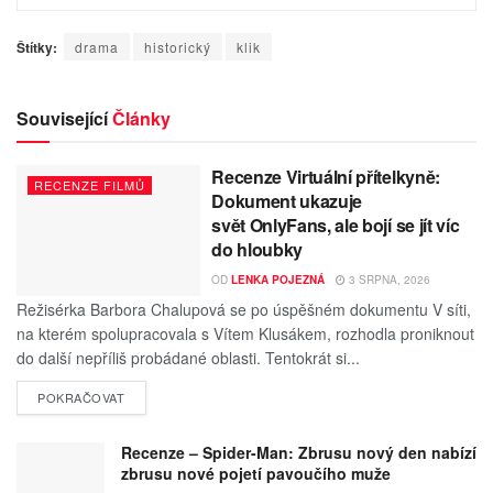
Štítky:
drama
historický
klik
Související
Články
Recenze Virtuální přítelkyně:
RECENZE FILMŮ
Dokument ukazuje
svět OnlyFans, ale bojí se jít víc
do hloubky
OD
LENKA POJEZNÁ
3 SRPNA, 2026
Režisérka Barbora Chalupová se po úspěšném dokumentu V síti,
na kterém spolupracovala s Vítem Klusákem, rozhodla proniknout
do další nepříliš probádané oblasti. Tentokrát si...
POKRAČOVAT
Recenze – Spider-Man: Zbrusu nový den nabízí
zbrusu nové pojetí pavoučího muže