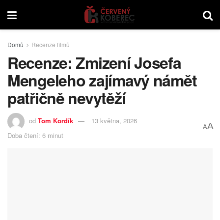
Domů
Recenze filmů
Recenze: Zmizení Josefa
Mengeleho zajímavý námět
patřičně nevytěží
od
Tom Kordík
13 května, 2026
A
A
Doba čtení: 6 minut