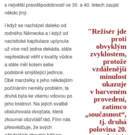
s největší pravděpodobností ve 30. a 40. letech zaujal
někdo jiný.
I když se nacházel daleko od
Režisér jde
rodného Německa a i když od
proti
nacistické kapitulace uplynula
obvyklým
už více než jedna dekáda, stále
zvyklostem,
nepřestával věřit v kvality vůdce
protože
a stále měl kolem sebe
vzdálenější
podobně smýšlející jedince.
minulost
Obě manželky s jeho někdejším
ukazuje
počínáním neměly problém, ta
v barveném
druhá byla ke všemu vdovou po
provedení,
jeho bratrovi. Na jejich svatbě
zatímco
obsluhovala dvojčata, která
„současnost“,
zkoumal obzvlášť rád. Film nás
tj. druhá
přesvědčuje, že svých
polovina 20.
někdejších choutek během