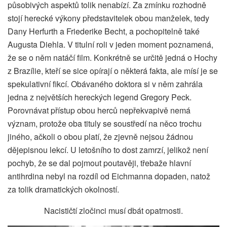
působivých aspektů tolik nenabízí. Za zmínku rozhodně
stojí herecké výkony představitelek obou manželek, tedy
Dany Herfurth a Friederike Becht, a pochopitelně také
Augusta Diehla. V titulní roli v jeden moment poznamená,
že se o něm natáčí film. Konkrétně se určitě jedná o Hochy
z Brazílie, kteří se sice opírají o některá fakta, ale mísí je se
spekulativní fikcí. Obávaného doktora si v něm zahrála
jedna z největších hereckých legend Gregory Peck.
Porovnávat přístup obou herců nepřekvapivě nemá
význam, protože oba tituly se soustředí na něco trochu
jiného, ačkoli o obou platí, že zjevně nejsou žádnou
dějepisnou lekcí. U letošního to dost zamrzí, jelikož není
pochyb, že se dal pojmout poutavěji, třebaže hlavní
antihrdina nebyl na rozdíl od Eichmanna dopaden, natož
za tolik dramatických okolností.
Nacističtí zločinci musí dbát opatrnosti.