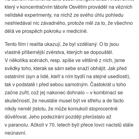
který v koncentračním táboře Osvětim prováděl na vězních
nelidské experimenty, na nichž ze svého úhlu pohledu
neshledával nic závadného, protože měl za to, že všechno
dělá ve prospěch pokroku v medicíně.
Tento film i realita ukazují, že byl vzdělaný. O to jsou
vlastně příšernější zvěrstva, kterých se dopouštěl.
V několika scénách, resp. spíše ve většině z nich, jsme
svědky toho, kterak se sám sebe snaží obhájit. Jak před
ostatními (syn a lidé, kteří s ním bydlí na stejné usedlosti),
tak v podstatě i před sebou samotným. Častokrát u toho
začne zuřit, což jej nakonec dohnalo – v kombinaci se
skutečností, že neustále musel být ve střehu a de facto
nikdy neměl jistotu, že může komukoli stoprocentně
důvěřovat. Jeho podezírání později přerůstalo až
v paranoiu. Ačkoli v 70. letech byli přece lovci nacistů stále
neúnavní.