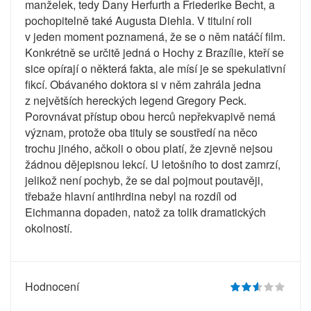
manželek, tedy Dany Herfurth a Friederike Becht, a
pochopitelně také Augusta Diehla. V titulní roli
v jeden moment poznamená, že se o něm natáčí film.
Konkrétně se určitě jedná o Hochy z Brazílie, kteří se
sice opírají o některá fakta, ale mísí je se spekulativní
fikcí. Obávaného doktora si v něm zahrála jedna
z největších hereckých legend Gregory Peck.
Porovnávat přístup obou herců nepřekvapivě nemá
význam, protože oba tituly se soustředí na něco
trochu jiného, ačkoli o obou platí, že zjevně nejsou
žádnou dějepisnou lekcí. U letošního to dost zamrzí,
jelikož není pochyb, že se dal pojmout poutavěji,
třebaže hlavní antihrdina nebyl na rozdíl od
Eichmanna dopaden, natož za tolik dramatických
okolností.
Hodnocení