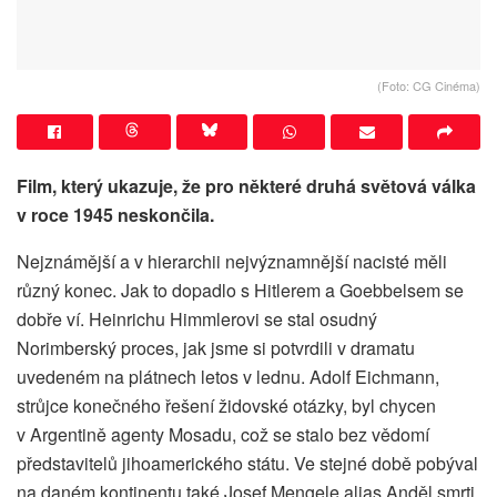
(Foto: CG Cinéma)
Film, který ukazuje, že pro některé druhá světová válka
v roce 1945 neskončila.
Nejznámější a v hierarchii nejvýznamnější nacisté měli
různý konec. Jak to dopadlo s Hitlerem a Goebbelsem se
dobře ví. Heinrichu Himmlerovi se stal osudný
Norimberský proces, jak jsme si potvrdili v dramatu
uvedeném na plátnech letos v lednu. Adolf Eichmann,
strůjce konečného řešení židovské otázky, byl chycen
v Argentině agenty Mosadu, což se stalo bez vědomí
představitelů jihoamerického státu. Ve stejné době pobýval
na daném kontinentu také Josef Mengele alias Anděl smrti,