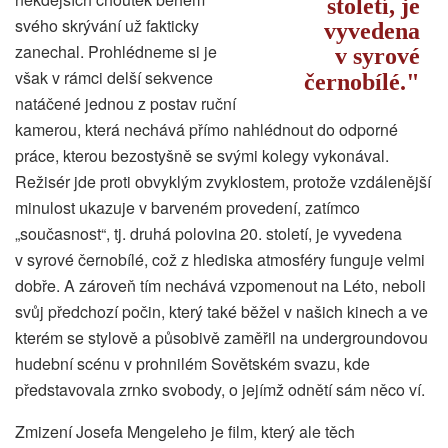
století, je
svého skrývání už fakticky
vyvedena
zanechal. Prohlédneme si je
v syrové
však v rámci delší sekvence
černobílé.
natáčené jednou z postav ruční
kamerou, která nechává přímo nahlédnout do odporné
práce, kterou bezostyšně se svými kolegy vykonával.
Režisér jde proti obvyklým zvyklostem, protože vzdálenější
minulost ukazuje v barveném provedení, zatímco
„současnost“, tj. druhá polovina 20. století, je vyvedena
v syrové černobílé, což z hlediska atmosféry funguje velmi
dobře. A zároveň tím nechává vzpomenout na Léto, neboli
svůj předchozí počin, který také běžel v našich kinech a ve
kterém se stylově a působivě zaměřil na undergroundovou
hudební scénu v prohnilém Sovětském svazu, kde
představovala zrnko svobody, o jejímž odnětí sám něco ví.
Zmizení Josefa Mengeleho je film, který ale těch