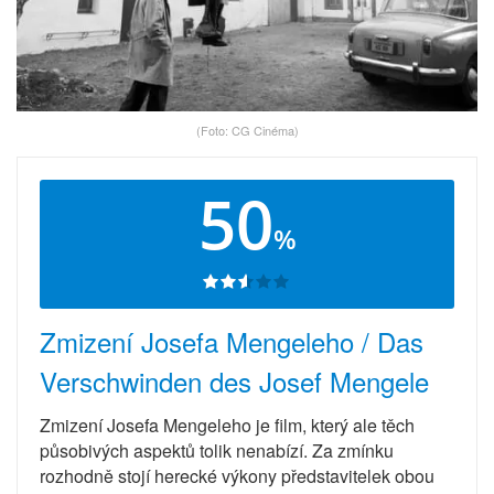
(Foto: CG Cinéma)
50
%
Zmizení Josefa Mengeleho / Das
Verschwinden des Josef Mengele
Zmizení Josefa Mengeleho je film, který ale těch
působivých aspektů tolik nenabízí. Za zmínku
rozhodně stojí herecké výkony představitelek obou