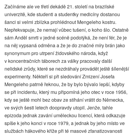
Začínáme ale ve třetí dekádě 21. století na brazilské
univerzitě, kde studenti a studentky medicíny dostanou
šanci si velmi zblízka prohlédnout Mengeleho kostru.
Nepřekvapuje, že nemají vůbec tušení, o koho šlo. Ostatně
sám Anděl smrti v jedné scéně podotýká, že není fér, že je
na něj vypsaná odměna a že je do značné míry brán jako
synonymum pro utrpení židovského národa, když
v koncentračních táborech za války pracovaly další
nelidské zrůdy, které se nezdráhaly provádět ještě šílenější
experimenty. Někteří si při sledování Zmizení Josefa
Mengeleho patrně řeknou, že by bylo bývalo lepší, kdyby
se při incidentu, který mu připomíná jeho otec v roce 1956,
kdy se ještě mohl bez obav ze stíhání vrátit do Německa,
ve svých šesti letech doopravdy utopil. Jenže, tahle
epizoda jednak zavání uměleckou licencí, která odkazuje
spíše k jeho konci v roce 1979, a jednak by jeho místo ve
službách hákového kříže při té masové zfanatizovanosti