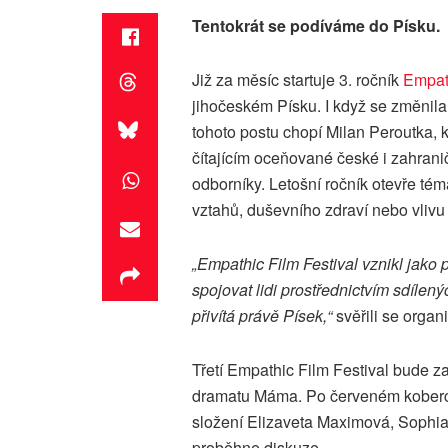
Tentokrát se podíváme do Písku.
Již za měsíc startuje 3. ročník
Empath
jihočeském Písku. I když se změnila
tohoto postu chopí Milan Peroutka,
čítajícím oceňované české i zahraničn
odborníky. Letošní ročník otevře tém
vztahů, duševního zdraví nebo vlivu
„Empathic Film Festival vznikl jako pr
spojovat lidi prostřednictvím sdílený
přivítá právě Písek,“
svěřili se organi
Třetí Empathic Film Festival bude z
dramatu Máma. Po červeném koberci 
složení Elizaveta Maximová, Sophia
proběhne diskuze.