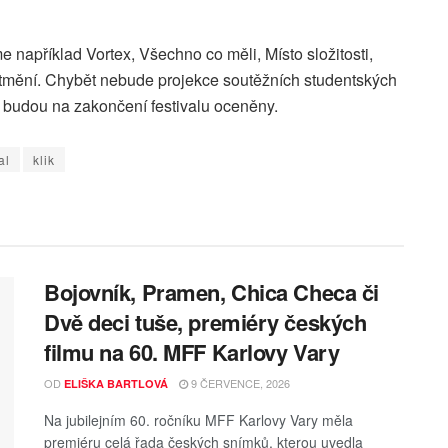
e například Vortex, Všechno co měli, Místo složitosti,
tmění. Chybět nebude projekce soutěžních studentských
ky budou na zakončení festivalu oceněny.
al
klik
Bojovník, Pramen, Chica Checa či
Dvě deci tuše, premiéry českých
filmu na 60. MFF Karlovy Vary
OD
9 ČERVENCE, 2026
ELIŠKA BARTLOVÁ
Na jubilejním 60. ročníku MFF Karlovy Vary měla
premiéru celá řada českých snímků, kterou uvedla