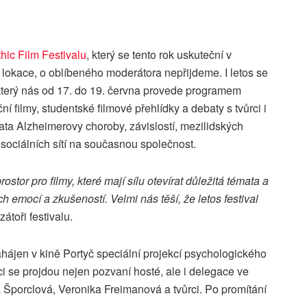
ic Film Festivalu
, který se tento rok uskuteční v
 lokace, o oblíbeného moderátora nepřijdeme. I letos se
 který nás od 17. do 19. června provede programem
í filmy, studentské filmové přehlídky a debaty s tvůrci i
ata Alzheimerovy choroby, závislostí, mezilidských
 sociálních sítí na současnou společnost.
ostor pro filmy, které mají sílu otevírat důležitá témata a
ch emocí a zkušeností. Velmi nás těší, že letos festival
zátoři festivalu.
ahájen v kině Portyč speciální projekcí psychologického
se projdou nejen pozvaní hosté, ale i delegace ve
 Šporclová, Veronika Freimanová a tvůrci. Po promítání