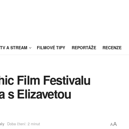
TV A STREAM
FILMOVÉ TIPY
REPORTÁŽE
RECENZE
hic Film Festivalu
 s Elizavetou
aly
Doba čtení: 2 minut
A
A