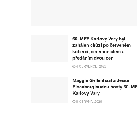
60. MFF Karlovy Vary byl
zahájen chůzí po červeném
koberci, ceremoniálem a
předáním dvou cen
4 ČERVENCE, 2026
Maggie Gyllenhaal a Jesse
Eisenberg budou hosty 60. M
Karlovy Vary
8 ČERVNA, 2026