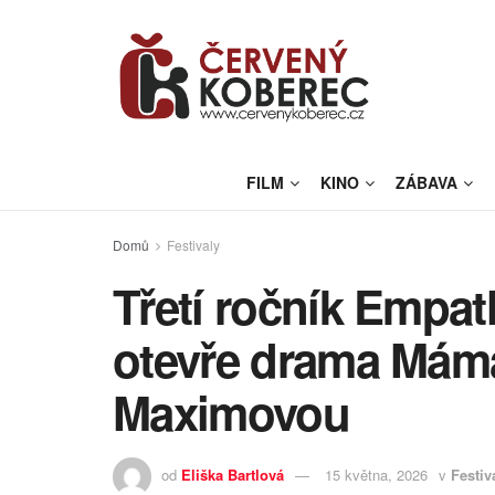
FILM
KINO
ZÁBAVA
Domů
Festivaly
Třetí ročník Empat
otevře drama Máma
Maximovou
od
Eliška Bartlová
15 května, 2026
v
Festiv