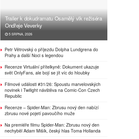
Trailer k dokudramatu Osamělý vlk režiséra
Ondřeje Veverky
5 SRPNA, 2026
Petr Větrovský o příjezdu Dolpha Lundgrena do
Prahy a další Noci s legendou
Recenze Virtuální přítelkyně: Dokument ukazuje
svět OnlyFans, ale bojí se jít víc do hloubky
Filmové události #31/26: Spoustu marvelovských
novinek i Twilight návštěva na Comic-Con Czech
Republic
Recenze – Spider-Man: Zbrusu nový den nabízí
zbrusu nové pojetí pavoučího muže
Na premiéře filmu Spider-Man: Zbrusu nový den
nechyběl Adam Mišík, český hlas Toma Hollanda