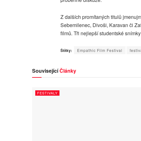
Z dalších promítaných titulů jmenujm
Sebemilenec, Divoši, Karavan či Za
filmů. Tři nejlepší studentské sním
Štítky:
Empathic Film Festival
festiv
Související
Články
FESTIVALY