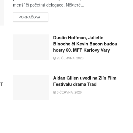
menší či početná delegace. Některé...
POKRAČOVAT
Dustin Hoffman, Juliette
Binoche či Kevin Bacon budou
hosty 60. MFF Karlovy Vary
23 ČERVNA, 2026
Aidan Gillen uvedl na Zlín Film
FF
Festivalu drama Trad
3 ČERVNA, 2026