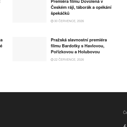
:
Premiéra filmu Dovolená v
Českém ráji, táborák a opékání
špekáčků
30 ČERVENCE, 2026
la
Pražská slavnostní premiéra
hé
filmu Bardotky s Havlovou,
Pořízkovou a Holubovou
22 ČERVENCE, 2026
Če