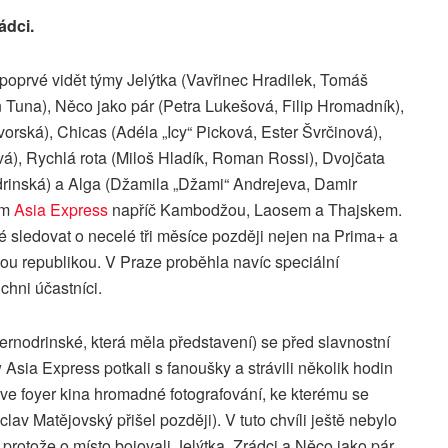
ádci.
poprvé vidět týmy Jelýtka (Vavřinec Hradilek, Tomáš
n Tuna), Něco jako pár (Petra Lukešová, Filip Hromadník),
rská), Chicas (Adéla „Icy“ Picková, Ester Švrčinová),
ová), Rychlá rota (Miloš Hladík, Roman Rossi), Dvojčata
rinská) a Alga (Džamila „Džami“ Andrejeva, Damir
ím
Asia Express
napříč Kambodžou, Laosem a Thajskem.
 sledovat o necelé tři měsíce později nejen na Prima+ a
kou republikou. V Praze proběhla navíc speciální
ichni účastníci.
rnodrinské, která měla představení) se před slavnostní
 Asia Express potkali s fanoušky a strávili několik hodin
ve foyer kina hromadné fotografování, ke kterému se
clav Matějovský přišel později). V tuto chvíli ještě nebylo
 protože o místo bojovali Jelýtka, Zrádci a Něco jako pár.