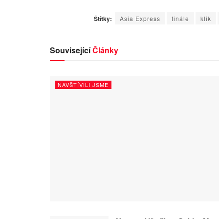
Štítky:
Asia Express
finále
klik
Související
Články
NAVŠTÍVILI JSME