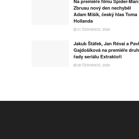
Na premiéře filmu Spider-Man
Zbrusu nový den nechyběl
Adam Mišík, český hlas Toma
Hollanda
31 ČERVENCE, 2026
Jakub Štáfek, Jan Révai a Pav
Gajdošíková na premiéře dru
řady seriálu Extraktoři
28 ČERVENCE, 2026