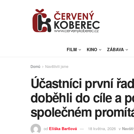
FILM
KINO
ZÁBAVA
Domů
Navštívili jsme
Účastníci první řa
doběhli do cíle a p
společném promít
od
Eliška Bartlová
18 května, 2026
v
Navští