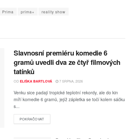
Prima
prima+
reality show
Slavnosní premiéru komedie 6
gramů uvedli dva ze čtyř filmových
tatínků
OD
7 SRPNA, 2026
ELIŠKA BARTLOVÁ
Venku sice padají tropické teplotní rekordy, ale do kin
míří komedie 6 gramů, jejíž zápletka se točí kolem sáčku
s...
POKRAČOVAT