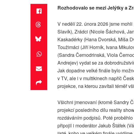
Rozhodovalo se mezi Jelýtky a Zr
V nedělí 22. února 2026 jsme mohli 
Slavík), Zrádci (Nicole Šáchová, Ja
Kaskadérky (Hana Dvorská, Míša Dvo
Toužimáci (Jiří Horník, Ivana Mikul
(Sandra Černodrinská, Viola Černod
Andrejev) vydat se za dobrodružstv
Jak dopadne velké finále bylo možné
v TV, ale i v multikinech napříč Čes
projekce, na kterou zavítali téměř vš
Všichni jmenovaní (kromě Sandry Če
projekcí posledního dílu reality show
rozdáváním podpisů. Poté proběhlo 
připojil i moderátor Jakub Štáfek (Vá
jisté, koho ve velkém finále uvidíme,