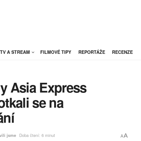
TV A STREAM
FILMOVÉ TIPY
REPORTÁŽE
RECENZE
dy Asia Express
otkali se na
ání
vili jsme
Doba čtení: 6 minut
A
A