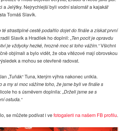
a Jelýtky. Nejrychlejší byli vodní slalomář a kajakář
ista Tomáš Slavík.
té strastiplné cestě podařilo dojet do finále a získat první
radil Slavík a Hradilek ho doplnil:
„Ten pocit je opravdu
tví je vždycky hezké, hrozně moc si toho vážím.“
Všichni
dečně objímali a bylo vidět, že oba vítězové mají obrovskou
t výsledek a mohou se otevřeně radovat.
 Jan „Tuňák“ Tuna, kterým výhra nakonec unikla.
 a my si moc vážíme toho, že jsme byli ve finále s
Nicole ho s úsměvem doplnila:
„Drželi jsme se s
ní ostuda.“
lo, se můžete podívat i ve
fotogalerii na našem FB profilu
.