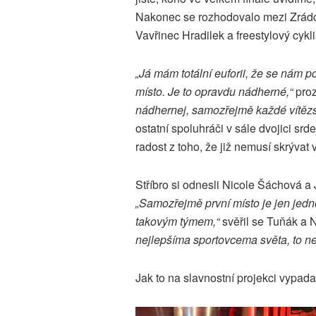
Nakonec se rozhodovalo mezi Zrádci 
Vavřinec Hradilek a freestylový cykl
„Já mám totální euforii, že se nám po 
místo. Je to opravdu nádherné,“
proz
nádhernej, samozřejmě každé vítězs
ostatní spoluhráči v sále dvojici sr
radost z toho, že již nemusí skrýva
Stříbro si odnesli Nicole Šáchová a
„Samozřejmě první místo je jen jedno
takovým týmem,“
svěřil se Tuňák a 
nejlepšíma sportovcema světa, to ne
Jak to na slavnostní projekci vypada