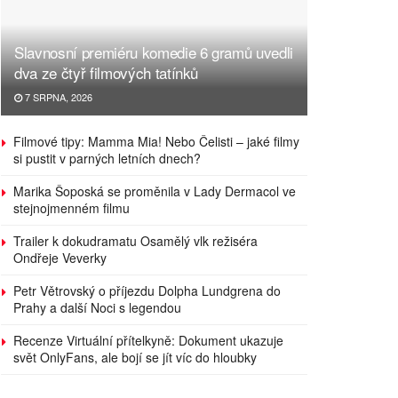
Slavnosní premiéru komedie 6 gramů uvedli
dva ze čtyř filmových tatínků
7 SRPNA, 2026
Filmové tipy: Mamma Mia! Nebo Čelisti – jaké filmy
si pustit v parných letních dnech?
Marika Šoposká se proměnila v Lady Dermacol ve
stejnojmenném filmu
Trailer k dokudramatu Osamělý vlk režiséra
Ondřeje Veverky
Petr Větrovský o příjezdu Dolpha Lundgrena do
Prahy a další Noci s legendou
Recenze Virtuální přítelkyně: Dokument ukazuje
svět OnlyFans, ale bojí se jít víc do hloubky