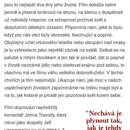
jsou to nejlepší dva dny jeho života. Film dokáže velmi
jemně a přesně brnknout na strunu, na kterou v dospělosti
už málokdy hrajeme: na schopnost prožívat svět s
absolutním dětským úžasem. Připomíná nám, jaké to bylo,
když pro nás věci byly obrovské, fascinující a poprvé.
Obyčejný vzlet vrtulového letadla nebo stoupání nad mraky
je tu vykresleno jako největší zázrak na světě. Setkat se na
palubě s milým člověkem a jen tak si povídat, dát si poprvé
v životě neznámé jídlo nebo sledovat krajinu pod sebou, to
všechno má ve filmu váhu velkého dobrodružství. V těchto
chvílích je film nejsilnější. Ukazuje nám, jak moc v našich
uspěchaných životech zapomínáme na čistou magii bytí a
na to, jak krásné je prostě jen pozorovat svět kolem sebe.
Film doprovází nepřetržitý
Nechává je
komentář Johna Travolty, který
plynout tak,
mluví jako dospělý Jeff
jak je tehdy
vzpomínající na své dětství. A