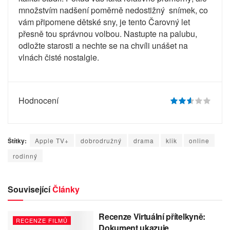
množstvím nadšení poměrně nedostižný snímek, co
vám připomene dětské sny, je tento Čarovný let
přesně tou správnou volbou. Nastupte na palubu,
odložte starosti a nechte se na chvíli unášet na
vlnách čisté nostalgie.
Hodnocení
Štítky:
Apple TV+
dobrodružný
drama
klik
online
rodinný
Související
Články
Recenze Virtuální přítelkyně:
RECENZE FILMŮ
Dokument ukazuje