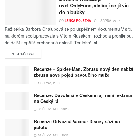
svět OnlyFans, ale bojí se jít víc
do hloubky
OD
LENKA POJEZNÁ
3 SRPNA, 2026
Režisérka Barbora Chalupová se po úspěšném dokumentu V síti,
na kterém spolupracovala s Vítem Klusákem, rozhodla proniknout
do další nepříliš probádané oblasti. Tentokrát si...
POKRAČOVAT
Recenze – Spider-Man: Zbrusu nový den nabízí
zbrusu nové pojetí pavoučího muže
1 SRPNA, 2026
Recenze: Dovolená v Českém ráji není reklama
na Český ráj
30 ČERVENCE, 2026
Recenze Odvážná Vaiana: Disney sází na
jistotu
29 ČERVENCE, 2026