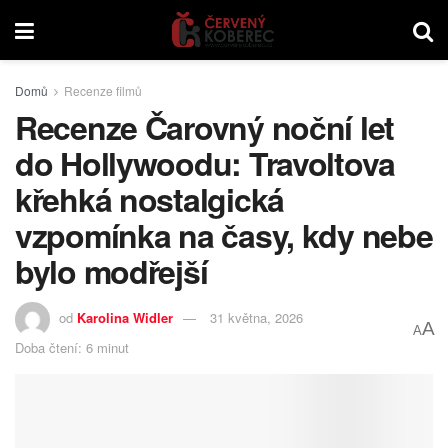
Domů
Recenze filmů
Recenze Čarovný noční let
do Hollywoodu: Travoltova
křehká nostalgická
vzpomínka na časy, kdy nebe
bylo modřejší
od
Karolina Widler
31 května, 2026
A
A
Doba čtení: 6 minut