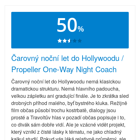
50
%
Čarovný noční let do Hollywoodu /
Propeller One-Way Night Coach
Čarovný noční let do Hollywoodu nemá klasickou
dramatickou strukturu. Nemá hlavního padoucha,
velkou zápletku ani gradující finále. Je to zkrátka sled
drobných příhod malého, byť bystrého kluka. Režijně
film občas působí trochu kostrbatě, dialogy jsou
prosté a Travoltův hlas v pozadí občas popisuje i to,
co divák sám dobře vidí. Ale je vzácné vidět projekt,
který vznikl z čisté lásky k tématu, ne jako chladný
kalkul studií. Pokud vás láká relativně průměrný, ale