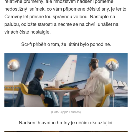
relativně průměrný, ale množstvím nadšení poměrně
nedostižný snímek, co vám připomene dětské sny, je tento
Čarovný let přesně tou správnou volbou. Nastupte na
palubu, odložte starosti a nechte se na chvíli unášet na
vlnách čisté nostalgie.
Sci-fi příběh o tom, že létání bylo pohodlné.
(Foto: Apple Studios)
Nadšení hlavního hrdiny je něčím okouzlující.