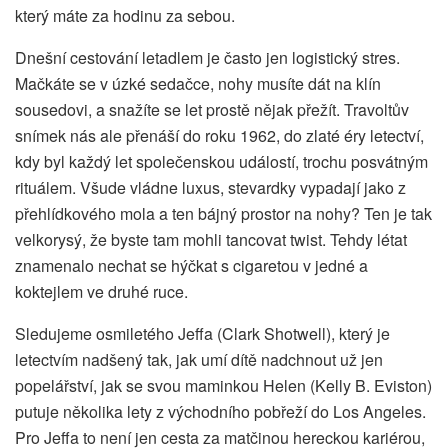
který máte za hodinu za sebou.
Dnešní cestování letadlem je často jen logistický stres.
Mačkáte se v úzké sedačce, nohy musíte dát na klín
sousedovi, a snažíte se let prostě nějak přežít. Travoltův
snímek nás ale přenáší do roku 1962, do zlaté éry letectví,
kdy byl každý let společenskou událostí, trochu posvátným
rituálem. Všude vládne luxus, stevardky vypadají jako z
přehlídkového mola a ten bájný prostor na nohy? Ten je tak
velkorysý, že byste tam mohli tancovat twist. Tehdy létat
znamenalo nechat se hýčkat s cigaretou v jedné a
koktejlem ve druhé ruce.
Sledujeme osmiletého Jeffa (Clark Shotwell), který je
letectvím nadšený tak, jak umí dítě nadchnout už jen
popelářství, jak se svou maminkou Helen (Kelly B. Eviston)
putuje několika lety z východního pobřeží do Los Angeles.
Pro Jeffa to není jen cesta za matčinou hereckou kariérou,