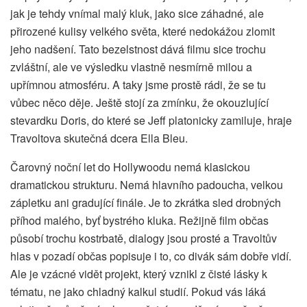
jak je tehdy vnímal malý kluk, jako sice záhadné, ale
přirozené kulisy velkého světa, které nedokážou zlomit
jeho nadšení. Tato bezelstnost dává filmu sice trochu
zvláštní, ale ve výsledku vlastně nesmírně milou a
upřímnou atmosféru. A taky jsme prostě rádi, že se tu
vůbec něco děje. Ještě stojí za zmínku, že okouzlující
stevardku Doris, do které se Jeff platonicky zamiluje, hraje
Travoltova skutečná dcera Ella Bleu.
Čarovný noční let do Hollywoodu nemá klasickou
dramatickou strukturu. Nemá hlavního padoucha, velkou
zápletku ani gradující finále. Je to zkrátka sled drobných
příhod malého, byť bystrého kluka. Režijně film občas
působí trochu kostrbatě, dialogy jsou prosté a Travoltův
hlas v pozadí občas popisuje i to, co divák sám dobře vidí.
Ale je vzácné vidět projekt, který vznikl z čisté lásky k
tématu, ne jako chladný kalkul studií. Pokud vás láká