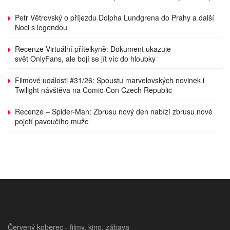
Petr Větrovský o příjezdu Dolpha Lundgrena do Prahy a další
Noci s legendou
Recenze Virtuální přítelkyně: Dokument ukazuje
svět OnlyFans, ale bojí se jít víc do hloubky
Filmové události #31/26: Spoustu marvelovských novinek i
Twilight návštěva na Comic-Con Czech Republic
Recenze – Spider-Man: Zbrusu nový den nabízí zbrusu nové
pojetí pavoučího muže
Červený koberec - filmy, kino, zábava