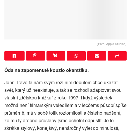
(Foto: Apple Studios)
Óda na zapomenuté kouzlo okamžiku.
John Travolta nám svým režijním debutem chce ukázat
svět, který už neexistuje, a tak se rozhodl adaptovat svou
vlastní „dětskou knížku“ z roku 1997. I když výsledek
možná není filmařským veledílem a v lecčems působí spíše
průměrně, má v sobě tolik roztomilosti a čistého nadšení,
že mu ty drobné přešlapy jsme ochotni odpustit. Je to
zkrátka stylový, konejšivý, nenáročný výlet do minulosti,