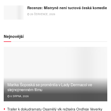
Recenze: Mistryně není tuctová česká komedie
26 ČERVENCE, 2026
Nejnovější
Marika Šoposká se proměnila v Lady Dermacol ve
stejnojmenném filmu
6 SRPNA, 2026
Trailer k dokudramatu Osamělý vlk režiséra Ondřeje Veverky