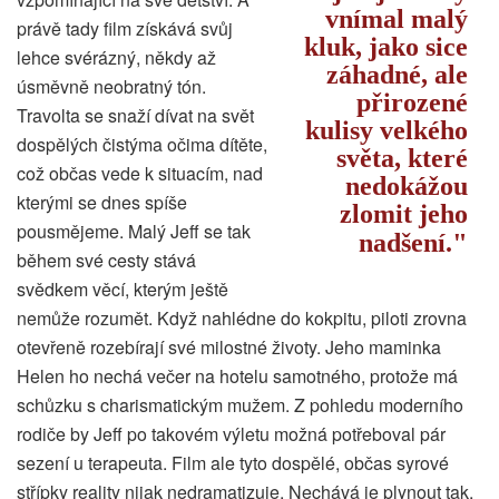
vnímal malý
právě tady film získává svůj
kluk, jako sice
lehce svérázný, někdy až
záhadné, ale
úsměvně neobratný tón.
přirozené
Travolta se snaží dívat na svět
kulisy velkého
dospělých čistýma očima dítěte,
světa, které
což občas vede k situacím, nad
nedokážou
kterými se dnes spíše
zlomit jeho
pousmějeme. Malý Jeff se tak
nadšení.
během své cesty stává
svědkem věcí, kterým ještě
nemůže rozumět. Když nahlédne do kokpitu, piloti zrovna
otevřeně rozebírají své milostné životy. Jeho maminka
Helen ho nechá večer na hotelu samotného, protože má
schůzku s charismatickým mužem. Z pohledu moderního
rodiče by Jeff po takovém výletu možná potřeboval pár
sezení u terapeuta. Film ale tyto dospělé, občas syrové
střípky reality nijak nedramatizuje. Nechává je plynout tak,