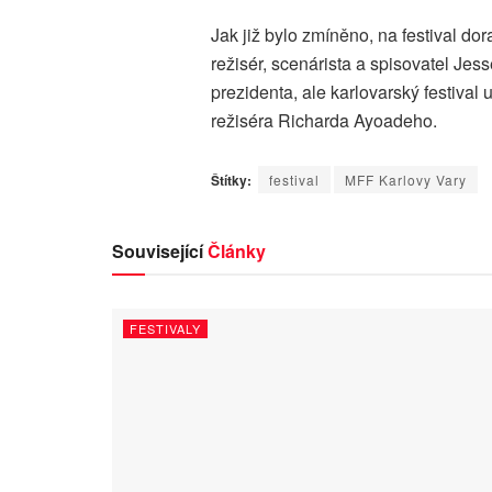
Jak již bylo zmíněno, na festival dora
režisér, scenárista a spisovatel J
prezidenta, ale karlovarský festiva
režiséra Richarda Ayoadeho.
Štítky:
festival
MFF Karlovy Vary
Související
Články
FESTIVALY