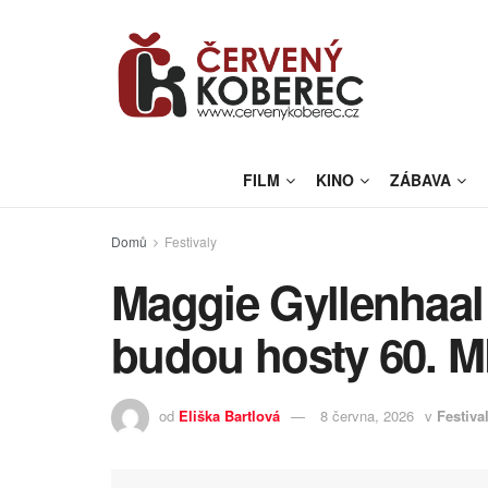
FILM
KINO
ZÁBAVA
Domů
Festivaly
Maggie Gyllenhaal
budou hosty 60. M
od
Eliška Bartlová
8 června, 2026
v
Festiva