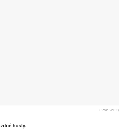
(Foto: KVIFF)
ězdné hosty.