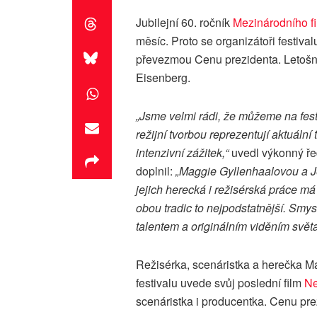
Jubilejní 60. ročník
Mezinárodního fi
měsíc. Proto se organizátoři festiva
převezmou Cenu prezidenta. Letošn
Eisenberg.
„Jsme velmi rádi, že můžeme na festi
režijní tvorbou reprezentují aktuální
intenzivní zážitek,“
uvedl výkonný řed
doplnil:
„Maggie Gyllenhaalovou a Jes
jejich herecká i režisérská práce má
obou tradic to nejpodstatnější. Smys
talentem a originálním viděním světa
Režisérka, scenáristka a herečka M
festivalu uvede svůj poslední film
Ne
scenáristka i producentka. Cenu pr