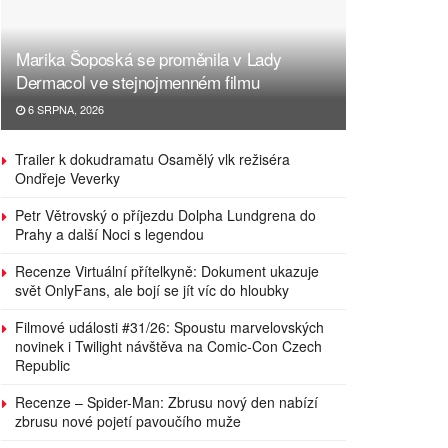
Marika Šoposká se proměnila v Lady
Dermacol ve stejnojmenném filmu
6 SRPNA, 2026
Trailer k dokudramatu Osamělý vlk režiséra
Ondřeje Veverky
Petr Větrovský o příjezdu Dolpha Lundgrena do
Prahy a další Noci s legendou
Recenze Virtuální přítelkyně: Dokument ukazuje
svět OnlyFans, ale bojí se jít víc do hloubky
Filmové události #31/26: Spoustu marvelovských
novinek i Twilight návštěva na Comic-Con Czech
Republic
Recenze – Spider-Man: Zbrusu nový den nabízí
zbrusu nové pojetí pavoučího muže