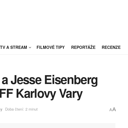
TV A STREAM
FILMOVÉ TIPY
REPORTÁŽE
RECENZE
 a Jesse Eisenberg
FF Karlovy Vary
ly
Doba čtení: 2 minut
A
A