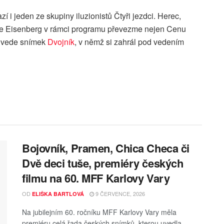
zí i jeden ze skupiny iluzionistů Čtyři jezdci. Herec,
esse Eisenberg v rámci programu převezme nejen Cenu
l uvede snímek
Dvojník
, v němž si zahrál pod vedením
Bojovník, Pramen, Chica Checa či
Dvě deci tuše, premiéry českých
filmu na 60. MFF Karlovy Vary
OD
9 ČERVENCE, 2026
ELIŠKA BARTLOVÁ
Na jubilejním 60. ročníku MFF Karlovy Vary měla
premiéru celá řada českých snímků, kterou uvedla