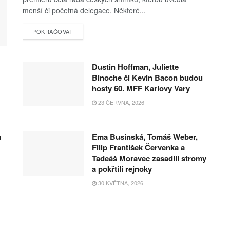
menší či početná delegace. Některé...
POKRAČOVAT
Dustin Hoffman, Juliette
Binoche či Kevin Bacon budou
hosty 60. MFF Karlovy Vary
23 ČERVNA, 2026
m
Ema Businská, Tomáš Weber,
Filip František Červenka a
Tadeáš Moravec zasadili stromy
a pokřtili rejnoky
30 KVĚTNA, 2026