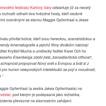
lmového festivalu Karlovy Vary
odstartuje již za necelý
lu rozhodli odhalit dva hvězdné hosty, kteří osobně
ími oceněnými se stanou Maggie Gyllenhaal a Jesse
valu přivítat tvůrce, kteří svou hereckou, scenáristickou a
 trendy kinematografie a jejichž filmy divákům nabízejí
itel Kryštof Mucha a umělecký ředitel Karel Och ho
seho Eisenberga zdobí jistá „transatlantická citlivost“,
 schopnost propojovat Nový svět s Evropou a brát si z
l pro humor newyorských intelektuálů se pojí s moudrostí,
.“
aggie Gyllenhaal (a sestra Jakea Gyllenhaala) na
věsta!
, pod kterým je podepsaná jako režisérka,
ezidenta převezme na slavnostním zahájení.