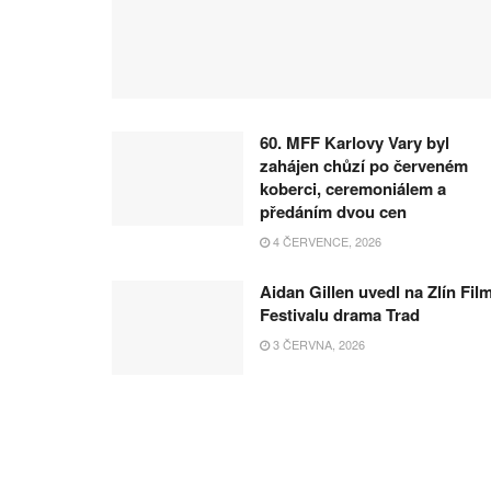
60. MFF Karlovy Vary byl
zahájen chůzí po červeném
koberci, ceremoniálem a
předáním dvou cen
4 ČERVENCE, 2026
Aidan Gillen uvedl na Zlín Fil
Festivalu drama Trad
3 ČERVNA, 2026