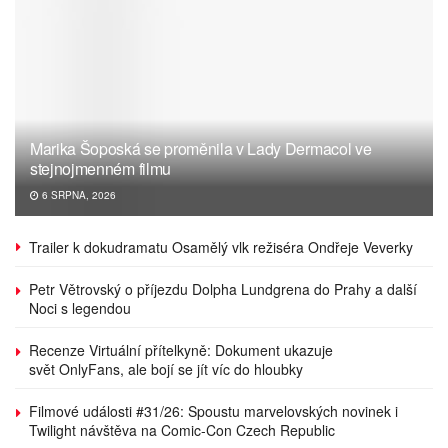
Marika Šoposká se proměnila v Lady Dermacol ve
stejnojmenném filmu
6 SRPNA, 2026
Trailer k dokudramatu Osamělý vlk režiséra Ondřeje Veverky
Petr Větrovský o příjezdu Dolpha Lundgrena do Prahy a další
Noci s legendou
Recenze Virtuální přítelkyně: Dokument ukazuje
svět OnlyFans, ale bojí se jít víc do hloubky
Filmové události #31/26: Spoustu marvelovských novinek i
Twilight návštěva na Comic-Con Czech Republic