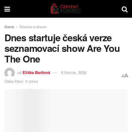
Domů
Televize a stream
Dnes startuje česká verze
seznamovací show Are You
The One
od
Eliška Bartlová
8 června, 2026
A
A
Doba čtení: 5 minut