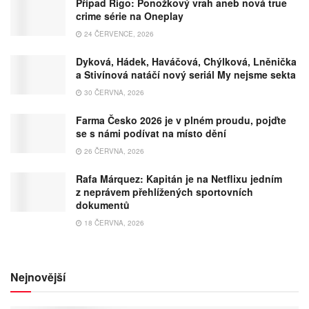
Případ Rigo: Ponožkový vrah aneb nová true
crime série na Oneplay
24 ČERVENCE, 2026
Dyková, Hádek, Haváčová, Chýlková, Lněnička
a Stivínová natáčí nový seriál My nejsme sekta
30 ČERVNA, 2026
Farma Česko 2026 je v plném proudu, pojďte
se s námi podívat na místo dění
26 ČERVNA, 2026
Rafa Márquez: Kapitán je na Netflixu jedním
z neprávem přehlížených sportovních
dokumentů
18 ČERVNA, 2026
Nejnovější