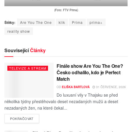
(Foto: FTV Prima)
Štítky:
Are You The One
klik
Prima
prima+
reality show
Související
Články
Finále show Are You The One?
TELEVIZE A STREAM
Česko odhalilo, kdo je Perfect
Match
OD
ELIŠKA BARTLOVÁ
31 ČERVENCE, 2026
Do luxusní vily v Thajsku se před
několika týdny přestěhovalo deset nezadaných mužů a deset
nezadaných žen, na které čekal...
POKRAČOVAT