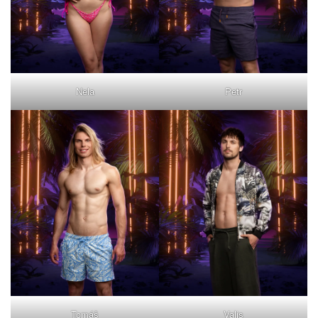
Nela
Petr
Tomáš
Valis