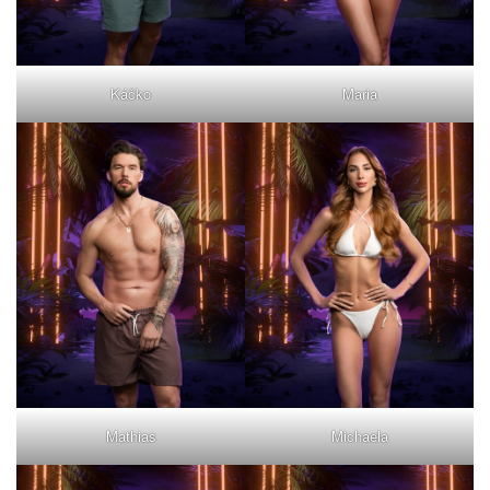
Káčko
Maria
Mathias
Michaela