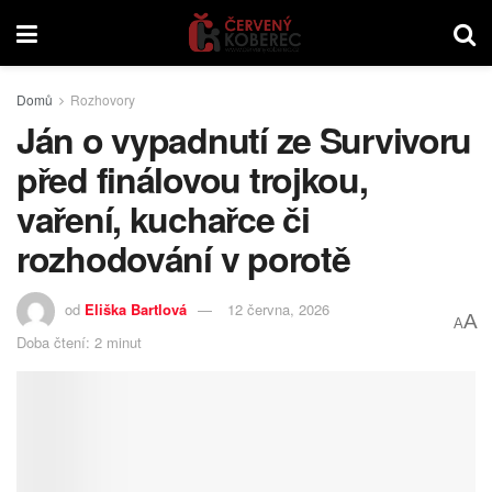
Domů
Rozhovory
Ján o vypadnutí ze Survivoru
před finálovou trojkou,
vaření, kuchařce či
rozhodování v porotě
od
Eliška Bartlová
12 června, 2026
A
A
Doba čtení: 2 minut