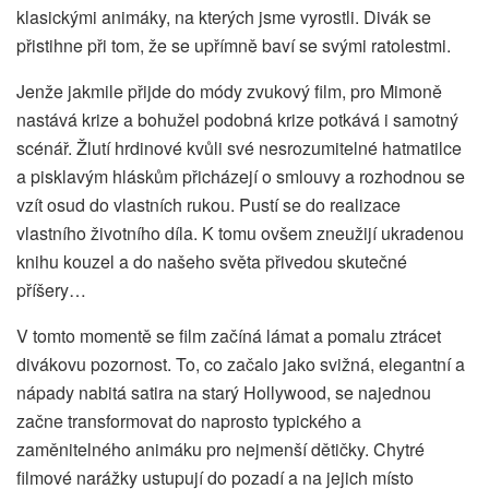
klasickými animáky, na kterých jsme vyrostli. Divák se
přistihne při tom, že se upřímně baví se svými ratolestmi.
Jenže jakmile přijde do módy zvukový film, pro Mimoně
nastává krize a bohužel podobná krize potkává i samotný
scénář. Žlutí hrdinové kvůli své nesrozumitelné hatmatilce
a pisklavým hláskům přicházejí o smlouvy a rozhodnou se
vzít osud do vlastních rukou. Pustí se do realizace
vlastního životního díla. K tomu ovšem zneužijí ukradenou
knihu kouzel a do našeho světa přivedou skutečné
příšery…
V tomto momentě se film začíná lámat a pomalu ztrácet
divákovu pozornost. To, co začalo jako svižná, elegantní a
nápady nabitá satira na starý Hollywood, se najednou
začne transformovat do naprosto typického a
zaměnitelného animáku pro nejmenší dětičky. Chytré
filmové narážky ustupují do pozadí a na jejich místo