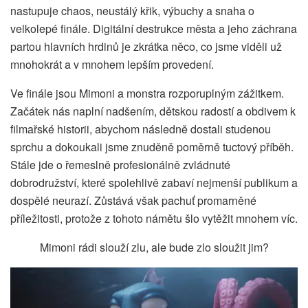
nastupuje chaos, neustálý křik, výbuchy a snaha o
velkolepé finále. Digitální destrukce města a jeho záchrana
partou hlavních hrdinů je zkrátka něco, co jsme viděli už
mnohokrát a v mnohem lepším provedení.
Ve finále jsou Mimoni a monstra rozporuplným zážitkem.
Začátek nás naplní nadšením, dětskou radostí a obdivem k
filmařské historii, abychom následně dostali studenou
sprchu a dokoukali jsme znuděně poměrně tuctový příběh.
Stále jde o řemeslně profesionálně zvládnuté
dobrodružství, které spolehlivě zabaví nejmenší publikum a
dospělé neurazí. Zůstává však pachuť promarněné
příležitosti, protože z tohoto námětu šlo vytěžit mnohem víc.
Mimoni rádi slouží zlu, ale bude zlo sloužit jim?