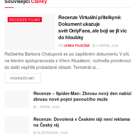
Související
Články
Recenze Virtuální přítelkyně:
RECENZE FILMŮ
Dokument ukazuje
svět OnlyFans, ale bojí se jít víc
do hloubky
OD
LENKA POJEZNÁ
3 SRPNA, 2026
Režisérka Barbora Chalupová se po úspěšném dokumentu V síti,
na kterém spolupracovala s Vítem Klusákem, rozhodla proniknout
do další nepříliš probádané oblasti. Tentokrát si...
POKRAČOVAT
Recenze – Spider-Man: Zbrusu nový den nabízí
zbrusu nové pojetí pavoučího muže
1 SRPNA, 2026
Recenze: Dovolená v Českém ráji není reklama
na Český ráj
30 ČERVENCE, 2026