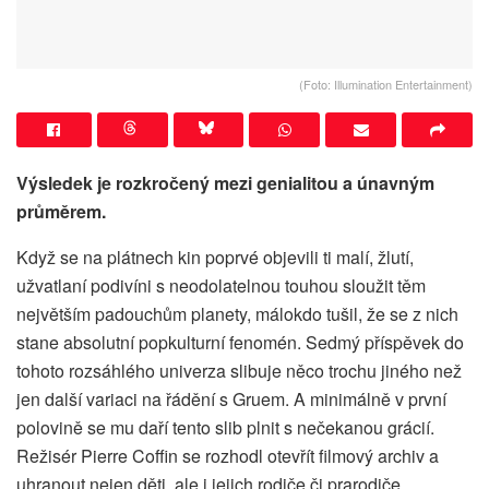
(Foto: Illumination Entertainment)
Výsledek je rozkročený mezi genialitou a únavným
průměrem.
Když se na plátnech kin poprvé objevili ti malí, žlutí,
užvatlaní podivíni s neodolatelnou touhou sloužit těm
největším padouchům planety, málokdo tušil, že se z nich
stane absolutní popkulturní fenomén. Sedmý příspěvek do
tohoto rozsáhlého univerza slibuje něco trochu jiného než
jen další variaci na řádění s Gruem. A minimálně v první
polovině se mu daří tento slib plnit s nečekanou grácií.
Režisér Pierre Coffin se rozhodl otevřít filmový archiv a
uhranout nejen děti, ale i jejich rodiče či prarodiče.