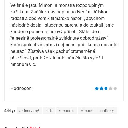
Ve finále jsou Mimoni a monstra rozporuplným
zážitkem. Začátek nás naplní nadšením, dětskou
radostí a obdivem k filmařské historii, abychom
následně dostali studenou sprchu a dokoukali jsme
znuděně poměrně tuctový příběh. Stále jde o
řemeslně profesionálně zvládnuté dobrodružství,
které spolehlivě zabaví nejmenší publikum a dospělé
neurazí. Zůstává však pachuť promarněné
příležitosti, protože z tohoto námětu šlo vytěžit
mnohem víc.
Hodnocení
Štítky:
animovaný
klik
komedie
Mimoni
rodinný