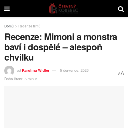
Domů
Recenze filmů
Recenze: Mimoni a monstra
baví i dospělé – alespoň
chvilku
od
Karolina Widler
5 července, 2026
A
A
Doba čtení: 5 minut