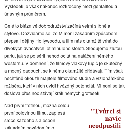
Výsledek je však nakonec rozkročený mezi genialitou a
únavným průměrem.
Celé to bláznivé dobrodružství začíná velmi slibně a
stylově. Dozvídáme se, že Mimoni zásadním způsobem
přepsali dějiny Hollywoodu, a film nás okamžitě vrhá do
divokých dvacátých let minulého století. Sledujeme žlutou
partu, jak se po sérii nehod ocitá na natáčení němého
westernu. V domnění, že filmový vlakový lupič je skutečný
a mocný padouch, se k němu okamžitě přidávají. Tím však
nechtěně okouzlí majitele filmového studia a vizionářského
režiséra, kteří v nich uvidí hvězdný potenciál. Mimoni se tak
doslova přes noc stávají králi němých grotesek.
Nad první třetinou, možná celou
Tvůrci si
první polovinou filmu, zaplesá
navíc
srdce každého s alespoň
neodpustili
základním povědomím o