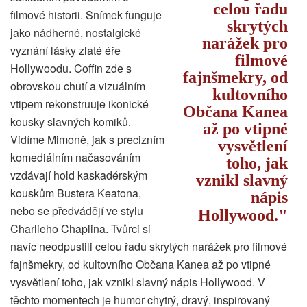
celou řadu
filmové historii. Snímek funguje
skrytých
jako nádherné, nostalgické
narážek pro
vyznání lásky zlaté éře
filmové
Hollywoodu. Coffin zde s
fajnšmekry, od
obrovskou chutí a vizuálním
kultovního
vtipem rekonstruuje ikonické
Občana Kanea
kousky slavných komiků.
až po vtipné
Vidíme Mimoně, jak s precizním
vysvětlení
komediálním načasováním
toho, jak
vzdávají hold kaskadérským
vznikl slavný
kouskům Bustera Keatona,
nápis
nebo se předvádějí ve stylu
Hollywood.
Charlieho Chaplina. Tvůrci si
navíc neodpustili celou řadu skrytých narážek pro filmové
fajnšmekry, od kultovního Občana Kanea až po vtipné
vysvětlení toho, jak vznikl slavný nápis Hollywood. V
těchto momentech je humor chytrý, dravý, inspirovaný