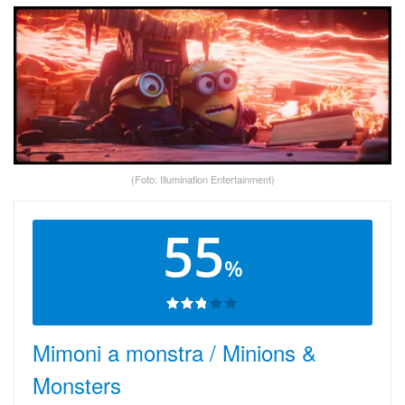
(Foto: Illumination Entertainment)
55
%
Mimoni a monstra / Minions &
Monsters