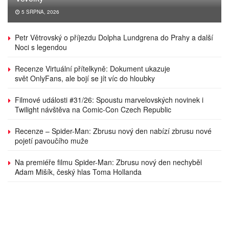
5 SRPNA, 2026
Petr Větrovský o příjezdu Dolpha Lundgrena do Prahy a další
Noci s legendou
Recenze Virtuální přítelkyně: Dokument ukazuje
svět OnlyFans, ale bojí se jít víc do hloubky
Filmové události #31/26: Spoustu marvelovských novinek i
Twilight návštěva na Comic-Con Czech Republic
Recenze – Spider-Man: Zbrusu nový den nabízí zbrusu nové
pojetí pavoučího muže
Na premiéře filmu Spider-Man: Zbrusu nový den nechyběl
Adam Mišík, český hlas Toma Hollanda