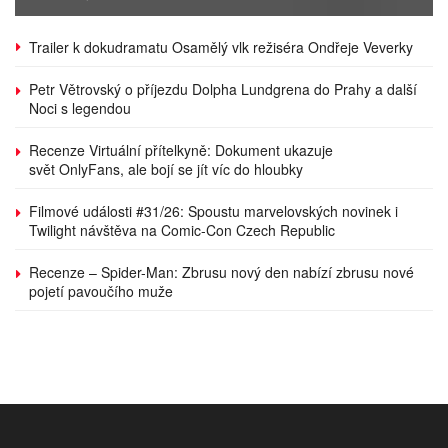
Trailer k dokudramatu Osamělý vlk režiséra Ondřeje Veverky
Petr Větrovský o příjezdu Dolpha Lundgrena do Prahy a další
Noci s legendou
Recenze Virtuální přítelkyně: Dokument ukazuje
svět OnlyFans, ale bojí se jít víc do hloubky
Filmové události #31/26: Spoustu marvelovských novinek i
Twilight návštěva na Comic-Con Czech Republic
Recenze – Spider-Man: Zbrusu nový den nabízí zbrusu nové
pojetí pavoučího muže