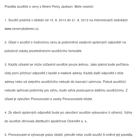
Pravidla soutěže o ceny s filmem Percy Jackson: Moře nestvůr:
1. Soutěž probíhá v období od 15. 8. 2013 do 21. 8. 2013 na internetových stránkách
www.cervenykoberec.cz.
2. Účast v soutěži o hodnotnou cenu je podmíněná zasláním správných odpovědí na
položené otázky prostřednictvím soutěžního formuláře.
3. Každý uživatel se může zúčastnit soutěže pouze jednou. Jako platná bude počítána
vždy první příchozí odpověď z každé e-mailové adresy. Každá další odpověď z téže
adresy nebo od stejného soutěžícího nebude do losování zahrnuta. Pokud soutěžící
nebude splňovat podmínky pro výhru, bude výhra postoupena dalšímu soutěžícímu. Z
účasti je vyloučen Provozovatel a osoby Provozovatele blízké.
4. Ze všech správných odpovědí bude po ukončení soutěže vylosováno 5 výherců. Výhry
do soutěže věnovala distribuční společnost CinemArt a. s..
5. Provozovatel si vyhrazuje právo zkrátit, přerušit nebo zrušit soutěž či změnit její pravidla,