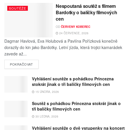
Nespoutaná soutěž s filmem
SOUTĚŽE
Bardotky o balíčky filmových
cen
OD
ČERVENY KOBEREC
24 ČERVENCE, 2026
Dagmar Havlová, Eva Holubová a Pavlína Pořízková konečně
dorazily do kin jako Bardotky. Letní jízda, která trojici kamarádek
zavede až...
POKRAČOVAT
Vyhlášení soutěže s pohádkou Princezna
stokrát jinak o tři balíčky filmových cen
15 ÚNORA, 2026
Soutěž s pohádkou Princezna stokrát jinak o
tři balíčky filmových cen
30 LEDNA, 2026
Vyhlášení soutěže o dvě vstupenky na koncert