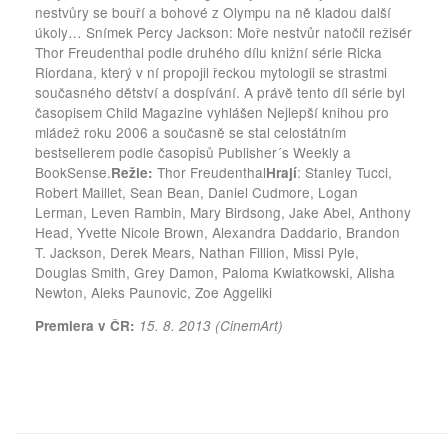
nestvůry se bouří a bohové z Olympu na ně kladou další
úkoly… Snímek Percy Jackson: Moře nestvůr natočil režisér
Thor Freudenthal podle druhého dílu knižní série Ricka
Riordana, který v ní propojil řeckou mytologii se strastmi
současného dětství a dospívání. A právě tento díl série byl
časopisem Child Magazine vyhlášen Nejlepší knihou pro
mládež roku 2006 a současně se stal celostátním
bestsellerem podle časopisů Publisher´s Weekly a
BookSense.
Thor Freudenthal
: Stanley Tucci,
Režie:
Hrají
Robert Maillet, Sean Bean, Daniel Cudmore, Logan
Lerman, Leven Rambin, Mary Birdsong, Jake Abel, Anthony
Head, Yvette Nicole Brown, Alexandra Daddario, Brandon
T. Jackson, Derek Mears, Nathan Fillion, Missi Pyle,
Douglas Smith, Grey Damon, Paloma Kwiatkowski, Alisha
Newton, Aleks Paunovic, Zoe Aggeliki
Premiera v ČR:
15. 8. 2013 (CinemArt)