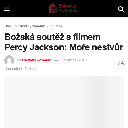
Domů
Červený koberec
Soutěže
Božská soutěž s filmem
Percy Jackson: Moře nestvůr
od
Červeny koberec
15 srpna, 2013
A
A
Doba čtení: 7 minut