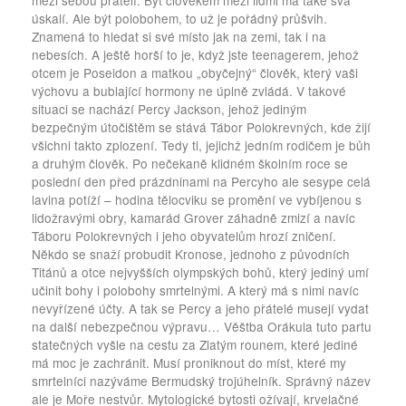
úskalí. Ale být polobohem, to už je pořádný průšvih.
Znamená to hledat si své místo jak na zemi, tak i na
nebesích. A ještě horší to je, když jste teenagerem, jehož
otcem je Poseidon a matkou „obyčejný“ člověk, který vaši
výchovu a bublající hormony ne úplně zvládá. V takové
situaci se nachází Percy Jackson, jehož jediným
bezpečným útočištěm se stává Tábor Polokrevných, kde žijí
všichni takto zplození. Tedy ti, jejichž jedním rodičem je bůh
a druhým člověk. Po nečekaně klidném školním roce se
poslední den před prázdninami na Percyho ale sesype celá
lavina potíží – hodina tělocviku se promění ve vybíjenou s
lidožravými obry, kamarád Grover záhadně zmizí a navíc
Táboru Polokrevných i jeho obyvatelům hrozí zničení.
Někdo se snaží probudit Kronose, jednoho z původních
Titánů a otce nejvyšších olympských bohů, který jediný umí
učinit bohy i polobohy smrtelnými. A který má s nimi navíc
nevyřízené účty. A tak se Percy a jeho přátelé musejí vydat
na další nebezpečnou výpravu… Věštba Orákula tuto partu
statečných vyšle na cestu za Zlatým rounem, které jediné
má moc je zachránit. Musí proniknout do míst, které my
smrtelníci nazýváme Bermudský trojúhelník. Správný název
ale je Moře nestvůr. Mytologické bytosti ožívají, krvelačné