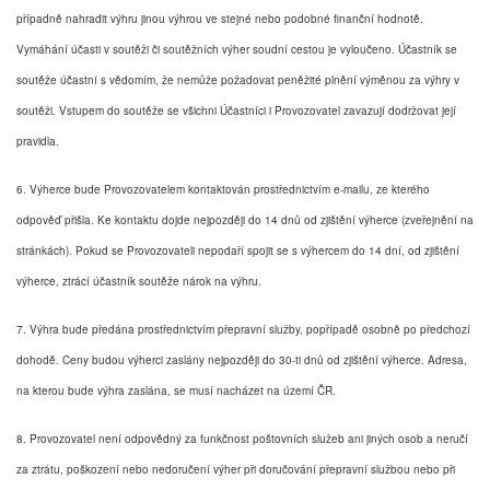
případně nahradit výhru jinou výhrou ve stejné nebo podobné finanční hodnotě.
Vymáhání účasti v soutěži či soutěžních výher soudní cestou je vyloučeno. Účastník se
soutěže účastní s vědomím, že nemůže požadovat peněžité plnění výměnou za výhry v
soutěži. Vstupem do soutěže se všichni Účastníci i Provozovatel zavazují dodržovat její
pravidla.
6. Výherce bude Provozovatelem kontaktován prostřednictvím e-mailu, ze kterého
odpověď přišla. Ke kontaktu dojde nejpozději do 14 dnů od zjištění výherce (zveřejnění na
stránkách). Pokud se Provozovateli nepodaří spojit se s výhercem do 14 dní, od zjištění
výherce, ztrácí účastník soutěže nárok na výhru.
7. Výhra bude předána prostřednictvím přepravní služby, popřípadě osobně po předchozí
dohodě. Ceny budou výherci zaslány nejpozději do 30-ti dnů od zjištění výherce. Adresa,
na kterou bude výhra zaslána, se musí nacházet na území ČR.
8. Provozovatel není odpovědný za funkčnost poštovních služeb ani jiných osob a neručí
za ztrátu, poškození nebo nedoručení výher při doručování přepravní službou nebo při