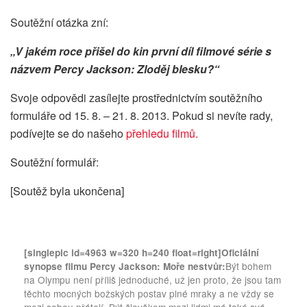
Soutěžní otázka zní:
„V jakém roce přišel do kin první díl filmové série s
názvem Percy Jackson: Zloděj blesku?“
Svoje odpovědi zasílejte prostřednictvím soutěžního
formuláře od 15. 8. – 21. 8. 2013. Pokud si nevíte rady,
podívejte se do našeho
přehledu filmů.
Soutěžní formulář:
[Soutěž byla ukončena]
[singlepic id=4963 w=320 h=240 float=right]
Oficiální
Být bohem
synopse filmu Percy Jackson: Moře nestvůr:
na Olympu není příliš jednoduché, už jen proto, že jsou tam
těchto mocných božských postav plné mraky a ne vždy se
mezi sebou přátelí. Být člověkem mezi lidmi má také svá