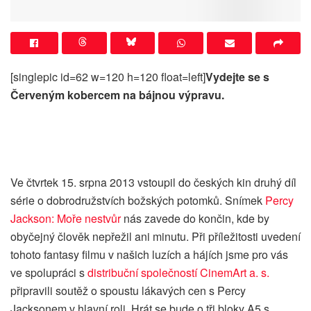
[singlepic id=62 w=120 h=120 float=left]
Vydejte se s
Červeným kobercem na bájnou výpravu.
Ve čtvrtek 15. srpna 2013 vstoupil do českých kin druhý díl
série o dobrodružstvích božských potomků. Snímek
Percy
Jackson: Moře nestvůr
nás zavede do končin, kde by
obyčejný člověk nepřežil ani minutu. Při příležitosti uvedení
tohoto fantasy filmu v našich luzích a hájích jsme pro vás
ve spolupráci s
distribuční společností CinemArt a. s.
připravili soutěž o spoustu lákavých cen s Percy
Jacksonem v hlavní roli. Hrát se bude o tři bloky A5 s