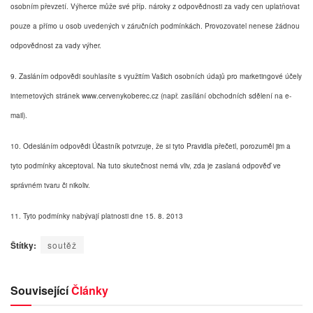
osobním převzetí. Výherce může své příp. nároky z odpovědnosti za vady cen uplatňovat
pouze a přímo u osob uvedených v záručních podmínkách. Provozovatel nenese žádnou
odpovědnost za vady výher.
9. Zasláním odpovědi souhlasíte s využitím Vašich osobních údajů pro marketingové účely
internetových stránek www.cervenykoberec.cz (např. zasílání obchodních sdělení na e-
mail).
10. Odesláním odpovědi Účastník potvrzuje, že si tyto Pravidla přečetl, porozuměl jim a
tyto podmínky akceptoval. Na tuto skutečnost nemá vliv, zda je zaslaná odpověď ve
správném tvaru či nikoliv.
11. Tyto podmínky nabývají platnosti dne 15. 8. 2013
Štítky:
soutěž
Související
Články