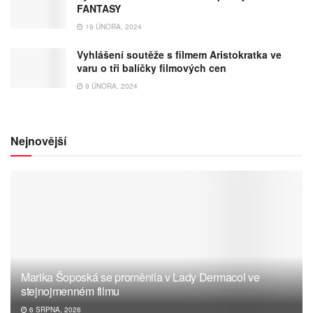
FANTASY
19 ÚNORA, 2024
Vyhlášení soutěže s filmem Aristokratka ve
varu o tři balíčky filmových cen
9 ÚNORA, 2024
Nejnovější
Marika Šoposká se proměnila v Lady Dermacol ve
stejnojmenném filmu
6 SRPNA, 2026