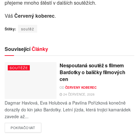
přejeme mnoho štěstí v dalších soutěžích.
Váš
Červený koberec
.
Štítky:
soutěž
Související
Články
Nespoutaná soutěž s filmem
SOUTĚŽE
Bardotky o balíčky filmových
cen
OD
ČERVENY KOBEREC
24 ČERVENCE, 2026
Dagmar Havlová, Eva Holubová a Pavlína Pořízková konečně
dorazily do kin jako Bardotky. Letní jízda, která trojici kamarádek
zavede až...
POKRAČOVAT