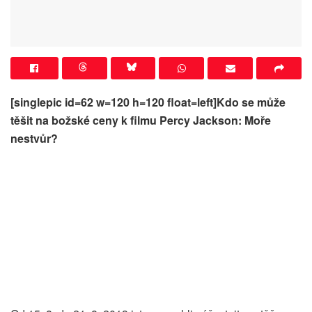
[singlepic id=62 w=120 h=120 float=left]Kdo se může
těšit na božské ceny k filmu Percy Jackson: Moře
nestvůr?