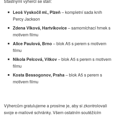
Šťastnými výherci se stali:
Leoš Vyskočil ml., Plzeň
– kompletní sada knih
Percy Jackson
Zdena Vlková, Hartvíkovice
– samomíchací hrnek s
motivem filmu
Alice Paulová, Brno
– blok A5 s perem s motivem
filmu
Nikola Pelcová, Vítkov
– blok A5 s perem s motivem
filmu
Kosta Bessogonov, Praha
– blok A5 s perem s
motivem filmu
Výhercům gratulujeme a prosíme je, aby si zkontrolovali
svoje e-mailové schránky. Všem ostatním soutěžícím