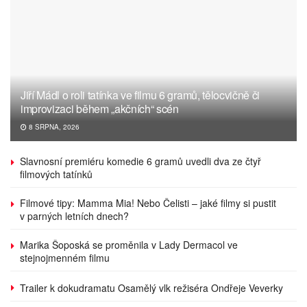
Jiří Mádl o roli tatínka ve filmu 6 gramů, tělocvičně či
improvizaci během „akčních“ scén
8 SRPNA, 2026
Slavnosní premiéru komedie 6 gramů uvedli dva ze čtyř
filmových tatínků
Filmové tipy: Mamma Mia! Nebo Čelisti – jaké filmy si pustit
v parných letních dnech?
Marika Šoposká se proměnila v Lady Dermacol ve
stejnojmenném filmu
Trailer k dokudramatu Osamělý vlk režiséra Ondřeje Veverky