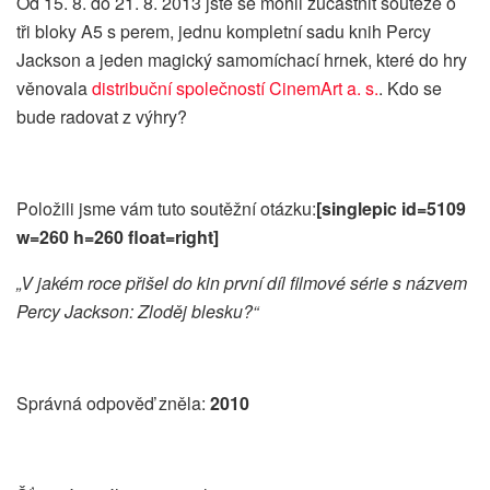
Od 15. 8. do 21. 8. 2013 jste se mohli zúčastnit soutěže o
tři bloky A5 s perem, jednu kompletní sadu knih Percy
Jackson a jeden magický samomíchací hrnek, které do hry
věnovala
distribuční společností CinemArt a. s.
.
Kdo se
bude radovat z výhry?
Položili jsme vám tuto soutěžní otázku:
[singlepic id=5109
w=260 h=260 float=right]
„V jakém roce přišel do kin první díl filmové série s názvem
Percy Jackson: Zloděj blesku?“
Správná odpověď zněla:
2010