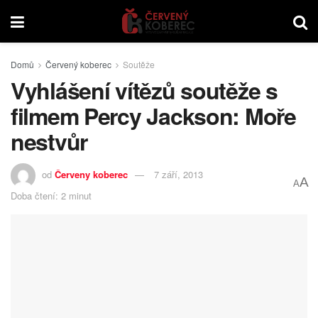
Domů
Červený koberec
Soutěže
Vyhlášení vítězů soutěže s
filmem Percy Jackson: Moře
nestvůr
od
Červeny koberec
7 září, 2013
A
A
Doba čtení: 2 minut