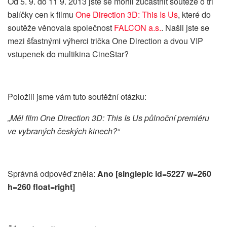
Od 5. 9. do 11 9. 2013 jste se mohli zúčastnit soutěže o tři
balíčky cen k filmu
One Direction 3D: This Is Us
, které do
soutěže věnovala společnost
FALCON a.s.
.
Našli jste se
mezi šťastnými výherci trička One Direction a dvou VIP
vstupenek do multikina CineStar?
Položili jsme vám tuto soutěžní otázku:
„Měl film One Direction 3D: This Is Us půlnoční premiéru
ve vybraných českých kinech?“
Správná odpověď zněla:
Ano [singlepic id=5227 w=260
h=260 float=right]