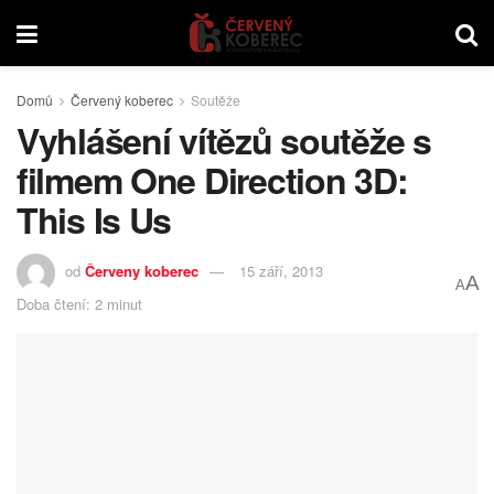
Domů
Červený koberec
Soutěže
Vyhlášení vítězů soutěže s
filmem One Direction 3D:
This Is Us
od
Červeny koberec
15 září, 2013
A
A
Doba čtení: 2 minut