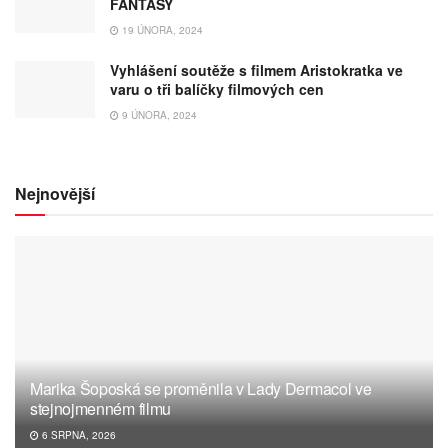
FANTASY
19 ÚNORA, 2024
Vyhlášení soutěže s filmem Aristokratka ve
varu o tři balíčky filmových cen
9 ÚNORA, 2024
Nejnovější
Marika Šoposká se proměnila v Lady Dermacol ve
stejnojmenném filmu
6 SRPNA, 2026