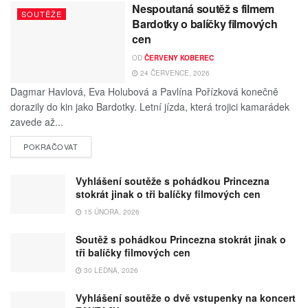
Nespoutaná soutěž s filmem
SOUTĚŽE
Bardotky o balíčky filmových
cen
OD
ČERVENY KOBEREC
24 ČERVENCE, 2026
Dagmar Havlová, Eva Holubová a Pavlína Pořízková konečně
dorazily do kin jako Bardotky. Letní jízda, která trojici kamarádek
zavede až...
POKRAČOVAT
Vyhlášení soutěže s pohádkou Princezna
stokrát jinak o tři balíčky filmových cen
15 ÚNORA, 2026
Soutěž s pohádkou Princezna stokrát jinak o
tři balíčky filmových cen
30 LEDNA, 2026
Vyhlášení soutěže o dvě vstupenky na koncert