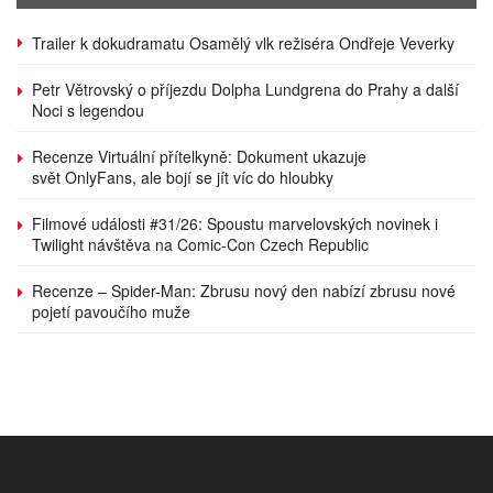
Trailer k dokudramatu Osamělý vlk režiséra Ondřeje Veverky
Petr Větrovský o příjezdu Dolpha Lundgrena do Prahy a další
Noci s legendou
Recenze Virtuální přítelkyně: Dokument ukazuje
svět OnlyFans, ale bojí se jít víc do hloubky
Filmové události #31/26: Spoustu marvelovských novinek i
Twilight návštěva na Comic-Con Czech Republic
Recenze – Spider-Man: Zbrusu nový den nabízí zbrusu nové
pojetí pavoučího muže