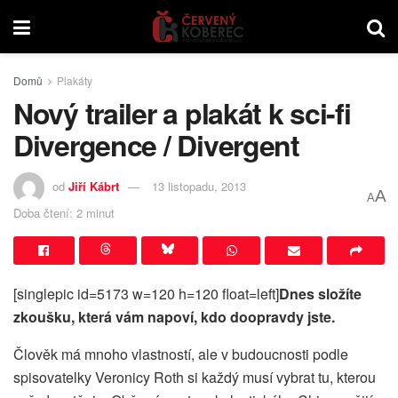
Domů
Plakáty
Nový trailer a plakát k sci-fi
Divergence / Divergent
od
Jiří Kábrt
13 listopadu, 2013
A
A
Doba čtení: 2 minut
[singlepic id=5173 w=120 h=120 float=left]
Dnes složíte
zkoušku, která vám napoví, kdo doopravdy jste.
Člověk má mnoho vlastností, ale v budoucnosti podle
spisovatelky Veronicy Roth si každý musí vybrat tu, kterou