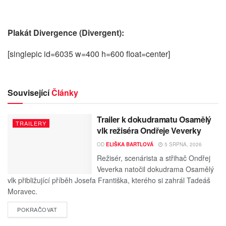
Plakát Divergence (Divergent):
[singlepic id=6035 w=400 h=600 float=center]
Související
Články
Trailer k dokudramatu Osamělý
TRAILERY
vlk režiséra Ondřeje Veverky
OD
ELIŠKA BARTLOVÁ
5 SRPNA, 2026
Režisér, scenárista a střihač Ondřej
Veverka natočil dokudrama Osamělý
vlk přibližující příběh Josefa Františka, kterého si zahrál Tadeáš
Moravec.
POKRAČOVAT