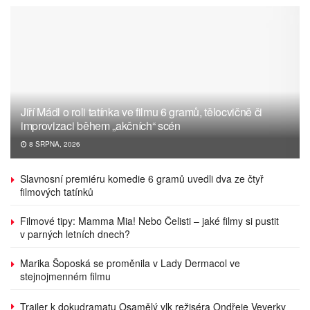
Jiří Mádl o roli tatínka ve filmu 6 gramů, tělocvičně či
improvizaci během „akčních“ scén
8 SRPNA, 2026
Slavnosní premiéru komedie 6 gramů uvedli dva ze čtyř
filmových tatínků
Filmové tipy: Mamma Mia! Nebo Čelisti – jaké filmy si pustit
v parných letních dnech?
Marika Šoposká se proměnila v Lady Dermacol ve
stejnojmenném filmu
Trailer k dokudramatu Osamělý vlk režiséra Ondřeje Veverky