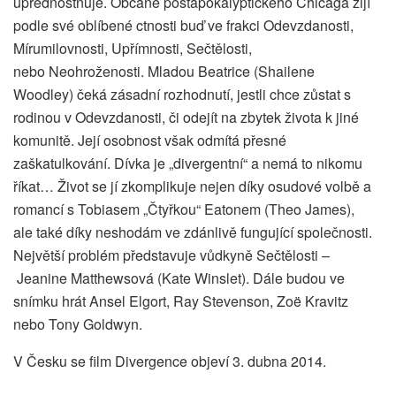
upřednostňuje. Občané postapokalyptického Chicaga žijí
podle své oblíbené ctnosti buď ve frakci Odevzdanosti,
Mírumilovnosti, Upřímnosti, Sečtělosti,
nebo Neohroženosti. Mladou Beatrice (Shailene
Woodley) čeká zásadní rozhodnutí, jestli chce zůstat s
rodinou v Odevzdanosti, či odejít na zbytek života k jiné
komunitě. Její osobnost však odmítá přesné
zaškatulkování. Dívka je „divergentní“ a nemá to nikomu
říkat… Život se jí zkomplikuje nejen díky osudové volbě a
romancí s Tobiasem „Čtyřkou“ Eatonem (Theo James),
ale také díky neshodám ve zdánlivě fungující společnosti.
Největší problém představuje vůdkyně Sečtělosti –
Jeanine Matthewsová (Kate Winslet). Dále budou ve
snímku hrát Ansel Elgort, Ray Stevenson, Zoë Kravitz
nebo Tony Goldwyn.
V Česku se film Divergence objeví 3. dubna 2014.