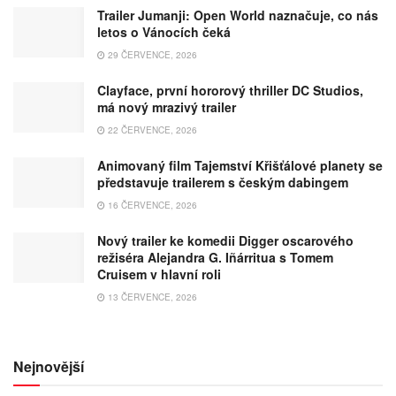
Trailer Jumanji: Open World naznačuje, co nás
letos o Vánocích čeká
29 ČERVENCE, 2026
Clayface, první hororový thriller DC Studios,
má nový mrazivý trailer
22 ČERVENCE, 2026
Animovaný film Tajemství Křišťálové planety se
představuje trailerem s českým dabingem
16 ČERVENCE, 2026
Nový trailer ke komedii Digger oscarového
režiséra Alejandra G. Iñárritua s Tomem
Cruisem v hlavní roli
13 ČERVENCE, 2026
Nejnovější