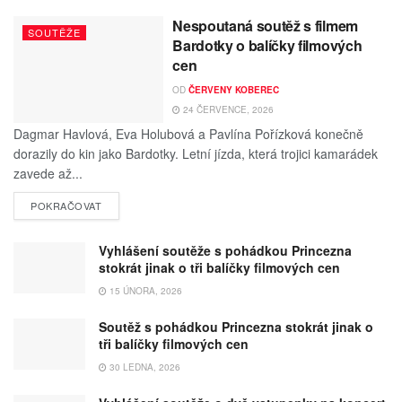
Nespoutaná soutěž s filmem
SOUTĚŽE
Bardotky o balíčky filmových
cen
OD
ČERVENY KOBEREC
24 ČERVENCE, 2026
Dagmar Havlová, Eva Holubová a Pavlína Pořízková konečně
dorazily do kin jako Bardotky. Letní jízda, která trojici kamarádek
zavede až...
POKRAČOVAT
Vyhlášení soutěže s pohádkou Princezna
stokrát jinak o tři balíčky filmových cen
15 ÚNORA, 2026
Soutěž s pohádkou Princezna stokrát jinak o
tři balíčky filmových cen
30 LEDNA, 2026