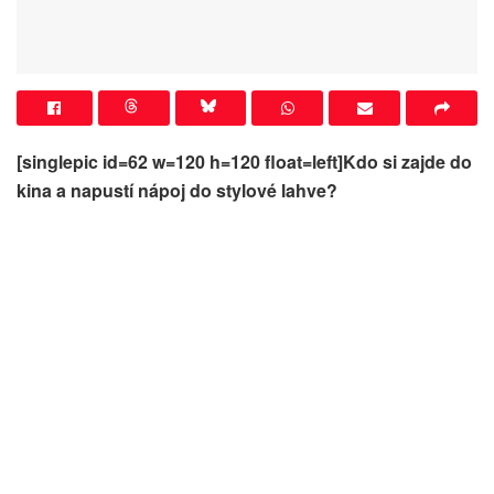
[singlepic id=62 w=120 h=120 float=left]Kdo si zajde do
kina a napustí nápoj do stylové lahve?