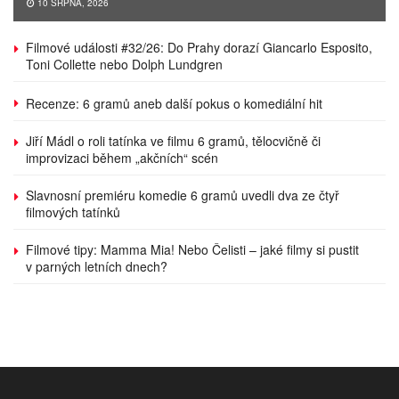
10 SRPNA, 2026
Filmové události #32/26: Do Prahy dorazí Giancarlo Esposito,
Toni Collette nebo Dolph Lundgren
Recenze: 6 gramů aneb další pokus o komediální hit
Jiří Mádl o roli tatínka ve filmu 6 gramů, tělocvičně či
improvizaci během „akčních“ scén
Slavnosní premiéru komedie 6 gramů uvedli dva ze čtyř
filmových tatínků
Filmové tipy: Mamma Mia! Nebo Čelisti – jaké filmy si pustit
v parných letních dnech?