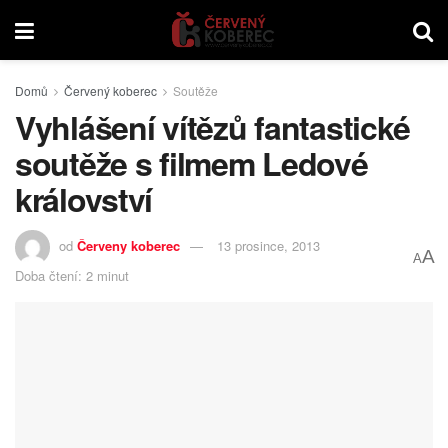
Domů
Červený koberec
Soutěže
Vyhlášení vítězů fantastické
soutěže s filmem Ledové
království
od
Červeny koberec
13 prosince, 2013
A
A
Doba čtení: 2 minut