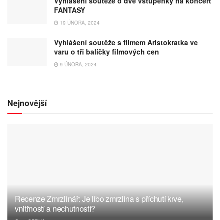
Vyhlášení soutěže o dvě vstupenky na koncert
FANTASY
19 ÚNORA, 2024
Vyhlášení soutěže s filmem Aristokratka ve
varu o tři balíčky filmových cen
9 ÚNORA, 2024
Nejnovější
Recenze Zmrzlinář: Je libo zmrzlina s příchutí krve,
vnitřností a nechutností?