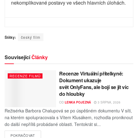
nekomplikované postavy ve všech hlavních úlohách.
Štítky:
český film
Související
Články
Recenze Virtuální přítelkyně:
RECENZE FILMŮ
Dokument ukazuje
svět OnlyFans, ale bojí se jít víc
do hloubky
OD
LENKA POJEZNÁ
3 SRPNA, 2026
Režisérka Barbora Chalupová se po úspěšném dokumentu V síti,
na kterém spolupracovala s Vítem Klusákem, rozhodla proniknout
do další nepříliš probádané oblasti. Tentokrát si...
POKRAČOVAT