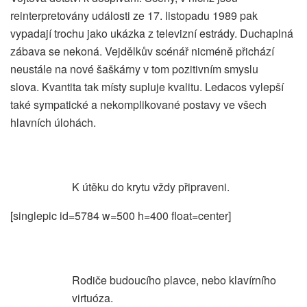
reinterpretovány události ze 17. listopadu 1989 pak
vypadají trochu jako ukázka z televizní estrády. Duchaplná
zábava se nekoná. Vejdělkův scénář nicméně přichází
neustále na nové šaškárny v tom pozitivním smyslu
slova. Kvantita tak místy supluje kvalitu. Ledacos vylepší
také sympatické a nekomplikované postavy ve všech
hlavních úlohách.
K útěku do krytu vždy připraveni.
[singlepic id=5784 w=500 h=400 float=center]
Rodiče budoucího plavce, nebo klavírního
virtuóza.