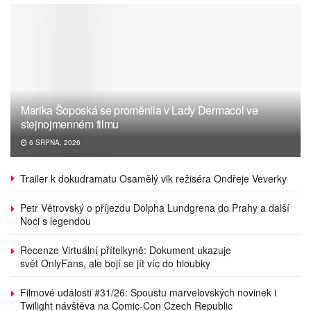
Marika Šoposká se proměnila v Lady Dermacol ve
stejnojmenném filmu
6 SRPNA, 2026
Trailer k dokudramatu Osamělý vlk režiséra Ondřeje Veverky
Petr Větrovský o příjezdu Dolpha Lundgrena do Prahy a další
Noci s legendou
Recenze Virtuální přítelkyně: Dokument ukazuje
svět OnlyFans, ale bojí se jít víc do hloubky
Filmové události #31/26: Spoustu marvelovských novinek i
Twilight návštěva na Comic-Con Czech Republic