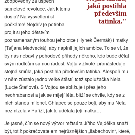
zodpovědný za úspěch
jaká postihla
sametové revoluce. Jak k tomu
především
došlo? Na vysvětlení si
tatínka.
počkáme! Nejdřív je potřeba
projít si jeho dětstvím
poznamenaným touhou jeho otce (Hynek Čermák) i matky
(Taťjana Medvecká), aby naplnil jejich ambice. To se ví, že
by nás nebavily pohodové příhody někoho, kdo bude dělat
svým rodičům samou radost. Vojtu v životě pronásleduje
stejná smůla, jaká postihla především tatínka. Alespoň mu
v něm zůstalo jedno velké štěstí, totiž spolužačka Nela
(Lucie Šteflová). S Vojtou se sbližuje i přes jeho
neohrabanost a jak se míjejí léta, blíží se chvíle, kdy se z
nich stanou milenci. Chlapec se pouze bojí, aby mu Nela
nezmizela v Paříži, jak to udělala její matka…
Je jasné, čím se nový výtvor režiséra Jiřího Vejdělka snaží
být, totiž pokračovatelem nejrůznějších „šabachovin“, které,