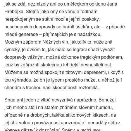
jak se zdá, nezmizely ani po uměleckém odklonu Jana
Hřebejka. Stejně jako ony se věnuje rodinám
nespokojeným se státní mocí a jejími poskoky,
neschopných doopravdy se bránit ústrkům, ale – v případě
mladé generace – přijímajících je s nadsázkou.
Možným záporem Něžných vln, jakkoliv to může znít
cynicky, je ovšem to, jak málo se legraci snaží vyvážit
doopravdy vážným, možná dokonce tragickým podtónem,
jenž by zdůraznil skutečnou tehdejší nesnesitelnost.
Můžeme se možná spokojit s tátovými depresemi, i když s
tou výhradou, že on je typem prostého muže, u něhož je i
chandra s trochou naší škodolibosti roztomilá.
Snad ani jeden z vtipů nevyznívá naprázdno. Bohužel
jich mnoho stojí na starém známém slovním humoru,
případně na drobných, takřka sitkomových kiksech, na
jejichž volnou provázanost upozorňuje i nenadálý střih z
Vojtova dětství k dospívání. Scény, v nichž jsou