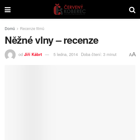
Domů
Recenze filmů
Něžné vlny – recenze
A
od
Jiří Kábrt
5 ledna, 2014
Doba čtení: 3 minut
A