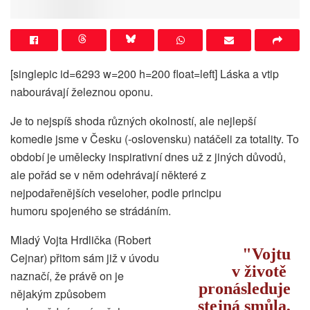
[singlepic id=6293 w=200 h=200 float=left] Láska a vtip
nabourávají železnou oponu.
Je to nejspíš shoda různých okolností, ale nejlepší
komedie jsme v Česku (-oslovensku) natáčeli za totality. To
období je umělecky inspirativní dnes už z jiných důvodů,
ale pořád se v něm odehrávají některé z
nejpodařenějších veseloher, podle principu
humoru spojeného se strádáním.
Mladý Vojta Hrdlička (Robert
Vojtu
Cejnar) přitom sám již v úvodu
v životě
naznačí, že právě on je
pronásleduje
nějakým způsobem
stejná smůla,