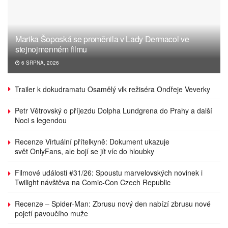
Marika Šoposká se proměnila v Lady Dermacol ve
stejnojmenném filmu
6 SRPNA, 2026
Trailer k dokudramatu Osamělý vlk režiséra Ondřeje Veverky
Petr Větrovský o příjezdu Dolpha Lundgrena do Prahy a další
Noci s legendou
Recenze Virtuální přítelkyně: Dokument ukazuje
svět OnlyFans, ale bojí se jít víc do hloubky
Filmové události #31/26: Spoustu marvelovských novinek i
Twilight návštěva na Comic-Con Czech Republic
Recenze – Spider-Man: Zbrusu nový den nabízí zbrusu nové
pojetí pavoučího muže