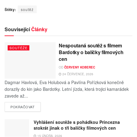
Štítky:
soutěž
Související
Články
Nespoutaná soutěž s filmem
SOUTĚŽE
Bardotky o balíčky filmových
cen
OD
ČERVENY KOBEREC
24 ČERVENCE, 2026
Dagmar Havlová, Eva Holubová a Pavlína Pořízková konečně
dorazily do kin jako Bardotky. Letní jízda, která trojici kamarádek
zavede až...
POKRAČOVAT
Vyhlášení soutěže s pohádkou Princezna
stokrát jinak o tři balíčky filmových cen
15 ÚNORA, 2026