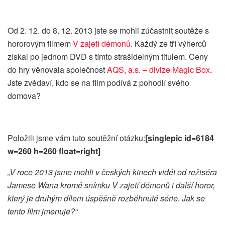
Od 2. 12. do 8. 12. 2013 jste se mohli zúčastnit soutěže s
hororovým filmem
V zajetí démonů.
Každý ze tří výherců
získal po jednom DVD s tímto strašidelným titulem. Ceny
do hry věnovala společnost
AQS, a.s. – divize Magic Box
.
Jste zvědaví, kdo se na film podívá z pohodlí svého
domova?
Položili jsme vám tuto soutěžní otázku:
[singlepic id=6184
w=260 h=260 float=right]
„V roce 2013 jsme mohli v českých kinech vidět od režiséra
Jamese Wana kromě snímku V zajetí démonů i další horor,
který je druhým dílem úspěšně rozběhnuté série. Jak se
tento film jmenuje?“