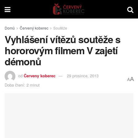
Domů
Červený koberec
Soutěže
Vyhlášení vítězů soutěže s
hororovým filmem V zajetí
démonů
od
Červeny koberec
29 prosince, 2013
A
A
Doba čtení: 2 minut