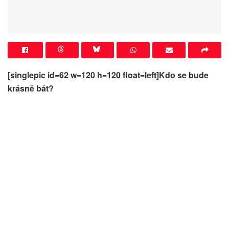
[singlepic id=62 w=120 h=120 float=left]Kdo se bude
krásně bát?