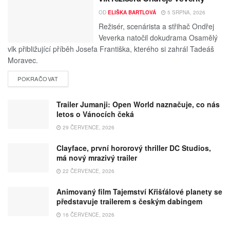
OD
ELIŠKA BARTLOVÁ
5 SRPNA, 2026
Režisér, scenárista a střihač Ondřej
Veverka natočil dokudrama Osamělý
vlk přibližující příběh Josefa Františka, kterého si zahrál Tadeáš
Moravec.
POKRAČOVAT
Trailer Jumanji: Open World naznačuje, co nás
letos o Vánocích čeká
29 ČERVENCE, 2026
Clayface, první hororový thriller DC Studios,
má nový mrazivý trailer
22 ČERVENCE, 2026
Animovaný film Tajemství Křišťálové planety se
představuje trailerem s českým dabingem
16 ČERVENCE, 2026