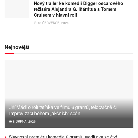
Nový trailer ke komedii Digger oscarového
režiséra Alejandra G. Iñárritua s Tomem
Cruisem v hlavní roli
13 ČERVENCE, 2026
Nejnovější
Jiří Mádl o roli tatínka ve filmu 6 gramů, tělocvičně či
improvizaci během „akčních“ scén
8 SRPNA, 2026
Slavnosní premiéru komedie 6 gramů uvedli dva ze čtyř