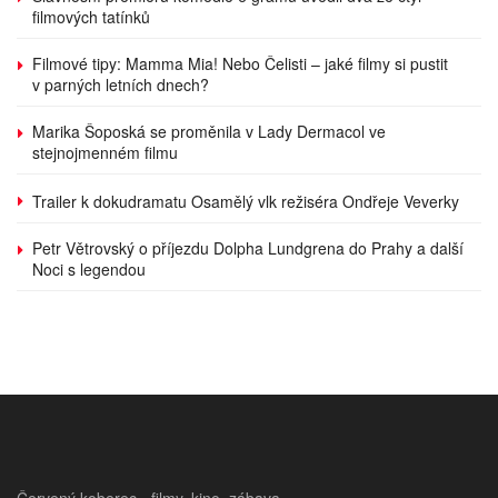
filmových tatínků
Filmové tipy: Mamma Mia! Nebo Čelisti – jaké filmy si pustit
v parných letních dnech?
Marika Šoposká se proměnila v Lady Dermacol ve
stejnojmenném filmu
Trailer k dokudramatu Osamělý vlk režiséra Ondřeje Veverky
Petr Větrovský o příjezdu Dolpha Lundgrena do Prahy a další
Noci s legendou
Červený koberec - filmy, kino, zábava