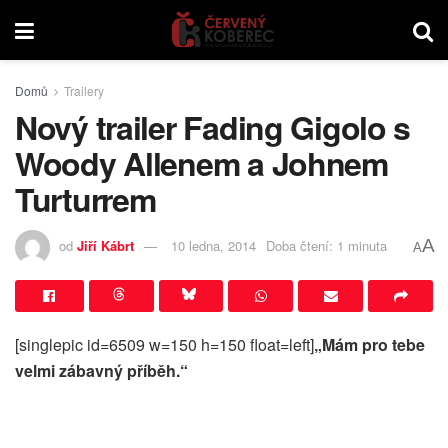
Domů
Trailery
Nový trailer Fading Gigolo s
Woody Allenem a Johnem
Turturrem
A
od
Jiří Kábrt
10 ledna, 2014
Doba čtení: 1 minuta
A
[singlepic id=6509 w=150 h=150 float=left]
„Mám pro tebe
velmi zábavný příběh.“