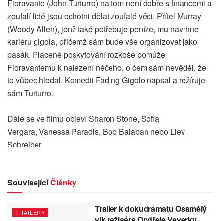
Fioravante (John Turturro) na tom není dobře s financemi a
zoufalí lidé jsou ochotni dělat zoufalé věci. Přítel Murray
(Woody Allen), jenž také potřebuje peníze, mu navrhne
kariéru gigola, přičemž sám bude vše organizovat jako
pasák. Placené poskytování rozkoše pomůže
Fioravantemu k nalezení něčeho, o čem sám nevěděl, že
to vůbec hledal. Komedii Fading Gigolo napsal a režíruje
sám Turturro.
Dále se ve filmu objeví Sharon Stone, Sofía
Vergara, Vanessa Paradis, Bob Balaban nebo Liev
Schreiber.
Související
Články
Trailer k dokudramatu Osamělý
TRAILERY
vlk režiséra Ondřeje Veverky