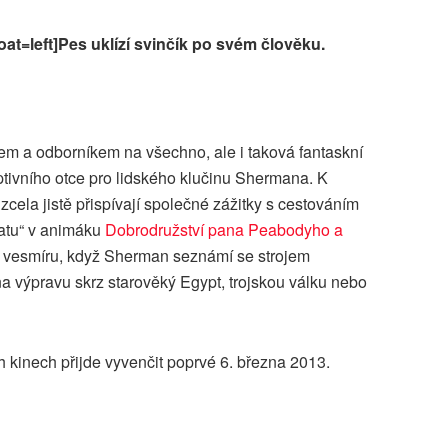
oat=left]Pes uklízí svinčík po svém člověku.
m a odborníkem na všechno, ale i taková fantaskní
optivního otce pro lidského klučinu Shermana. K
cela jistě přispívají společné zážitky s cestováním
atu“ v animáku
Dobrodružství pana Peabodyho a
u vesmíru, když Sherman seznámí se strojem
a výpravu skrz starověký Egypt, trojskou válku nebo
 kinech přijde vyvenčit poprvé 6. března 2013.