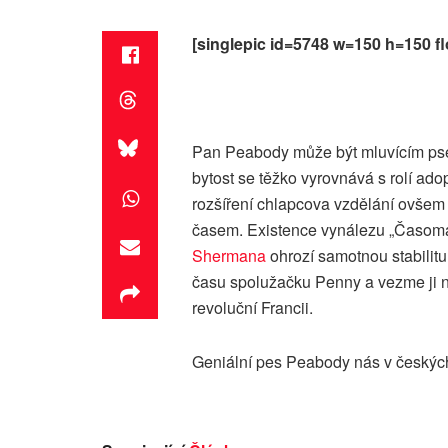
[singlepic id=5748 w=150 h=150 fl
Pan Peabody může být mluvícím pse
bytost se těžko vyrovnává s rolí ad
rozšíření chlapcova vzdělání ovšem z
časem. Existence vynálezu „Časom
Shermana
ohrozí samotnou stabilit
času spolužačku Penny a vezme ji n
revoluční Francii.
Geniální pes Peabody nás v českých