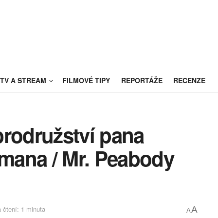
TV A STREAM
FILMOVÉ TIPY
REPORTÁŽE
RECENZE
obrodružství pana
mana / Mr. Peabody
 čtení: 1 minuta
A
A