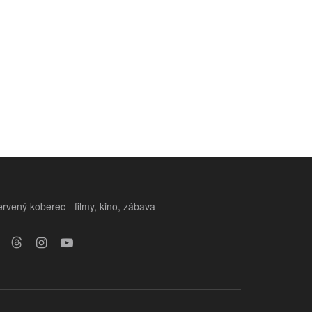
rvený koberec - filmy, kino, zábava