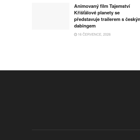
Animovaný film Tajemství
Křišťálové planety se
představuje trailerem s český
dabingem
16 ČERVENCE, 2026