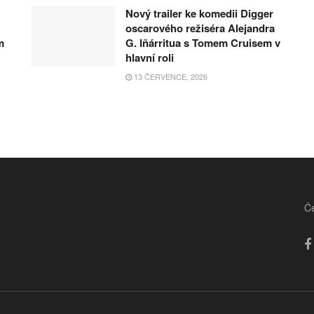
Nový trailer ke komedii Digger
oscarového režiséra Alejandra
m
G. Iñárritua s Tomem Cruisem v
hlavní roli
13 ČERVENCE, 2026
Če