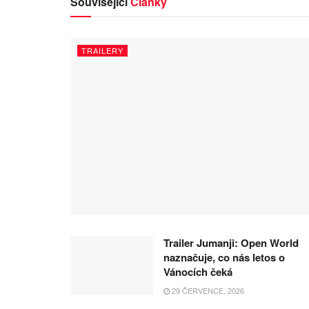
Související
Články
TRAILERY
Trailer Jumanji: Open World
naznačuje, co nás letos o
Vánocích čeká
29 ČERVENCE, 2026