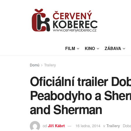
FILM
KINO
ZÁBAVA
Domů
Trailery
Oficiální trailer D
Peabodyho a Sher
and Sherman
od
Jiří Kábrt
16 ledna, 2014
v
Trailery
Doba