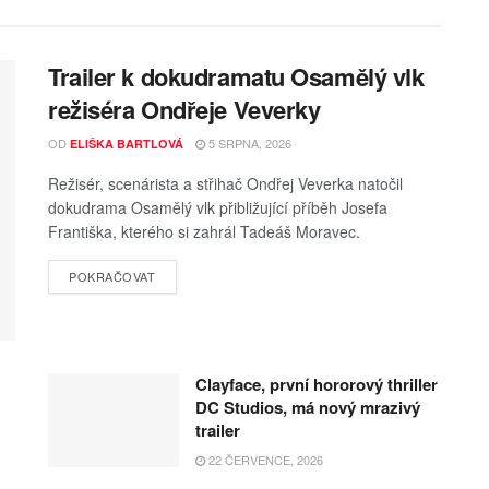
Trailer k dokudramatu Osamělý vlk
režiséra Ondřeje Veverky
OD
5 SRPNA, 2026
ELIŠKA BARTLOVÁ
Režisér, scenárista a střihač Ondřej Veverka natočil
dokudrama Osamělý vlk přibližující příběh Josefa
Františka, kterého si zahrál Tadeáš Moravec.
POKRAČOVAT
Clayface, první hororový thriller
DC Studios, má nový mrazivý
trailer
22 ČERVENCE, 2026