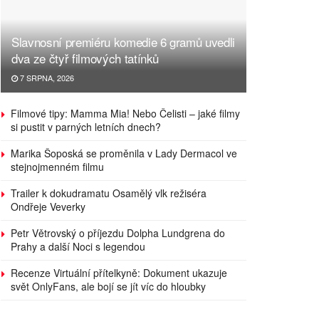
Slavnosní premiéru komedie 6 gramů uvedli
dva ze čtyř filmových tatínků
7 SRPNA, 2026
Filmové tipy: Mamma Mia! Nebo Čelisti – jaké filmy
si pustit v parných letních dnech?
Marika Šoposká se proměnila v Lady Dermacol ve
stejnojmenném filmu
Trailer k dokudramatu Osamělý vlk režiséra
Ondřeje Veverky
Petr Větrovský o příjezdu Dolpha Lundgrena do
Prahy a další Noci s legendou
Recenze Virtuální přítelkyně: Dokument ukazuje
svět OnlyFans, ale bojí se jít víc do hloubky