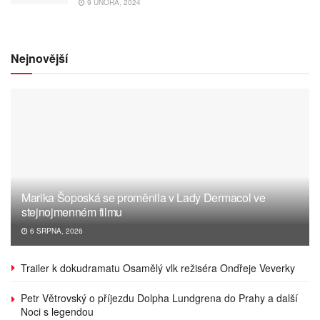
9 ÚNORA, 2024
Nejnovější
Marika Šoposká se proměnila v Lady Dermacol ve
stejnojmenném filmu
6 SRPNA, 2026
Trailer k dokudramatu Osamělý vlk režiséra Ondřeje Veverky
Petr Větrovský o příjezdu Dolpha Lundgrena do Prahy a další
Noci s legendou