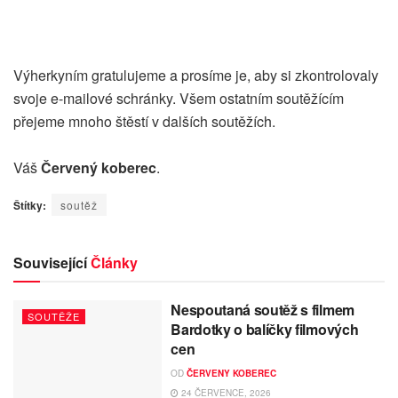
Výherkyním gratulujeme a prosíme je, aby si zkontrolovaly
svoje e-mailové schránky. Všem ostatním soutěžícím
přejeme mnoho štěstí v dalších soutěžích.
Váš
Červený koberec
.
Štítky:
soutěž
Související
Články
Nespoutaná soutěž s filmem
SOUTĚŽE
Bardotky o balíčky filmových
cen
OD
ČERVENY KOBEREC
24 ČERVENCE, 2026