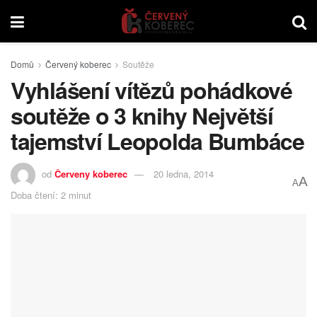
Domů
Červený koberec
Soutěže
Vyhlášení vítězů pohádkové
soutěže o 3 knihy Největší
tajemství Leopolda Bumbáce
od
Červeny koberec
20 ledna, 2014
A
A
Doba čtení: 2 minut