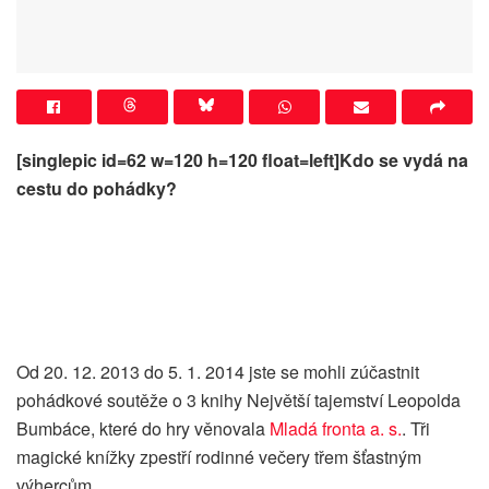
[singlepic id=62 w=120 h=120 float=left]Kdo se vydá na
cestu do pohádky?
Od 20. 12. 2013 do 5. 1. 2014 jste se mohli zúčastnit
pohádkové soutěže o 3 knihy Největší tajemství Leopolda
Bumbáce, které do hry věnovala
Mladá fronta a. s.
. Tři
magické knížky zpestří rodinné večery třem šťastným
výhercům.