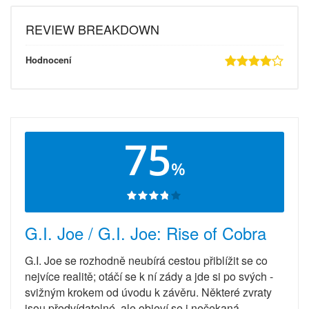
REVIEW BREAKDOWN
Hodnocení
75
%
G.I. Joe / G.I. Joe: Rise of Cobra
G.I. Joe se rozhodně neubírá cestou přiblížit se co
nejvíce realitě; otáčí se k ní zády a jde si po svých -
svižným krokem od úvodu k závěru. Některé zvraty
jsou předvídatelné, ale objeví se i nečekaná