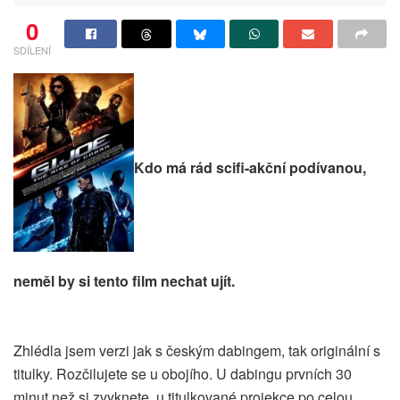
0
SDÍLENÍ
Kdo má rád scifi-akční podívanou,
neměl by si tento film nechat ujít.
Zhlédla jsem verzi jak s českým dabingem, tak originální s
titulky. Rozčilujete se u obojího. U dabingu prvních 30
minut než si zvyknete, u titulkované projekce po celou