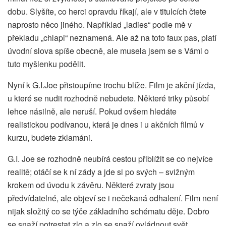
dobu. Slyšíte, co herci opravdu říkají, ale v titulcích čtete
naprosto něco jiného. Například „ladies“ podle mě v
překladu „chlapi“ neznamená. Ale až na toto faux pas, platí
úvodní slova spíše obecně, ale musela jsem se s Vámi o
tuto myšlenku podělit.
Nyní k G.I.Joe přistoupíme trochu blíže. Film je akční jízda,
u které se nudit rozhodně nebudete. Některé triky působí
lehce násilně, ale neruší. Pokud ovšem hledáte
realistickou podívanou, která je dnes i u akčních filmů v
kurzu, budete zklamáni.
G.I. Joe se rozhodně neubírá cestou přiblížit se co nejvíce
realitě; otáčí se k ní zády a jde si po svých – svižným
krokem od úvodu k závěru. Některé zvraty jsou
předvídatelné, ale objeví se i nečekaná odhalení. Film není
nijak složitý co se týče základního schématu děje. Dobro
se snaží potrestat zlo a zlo se snaží ovládnout svět.