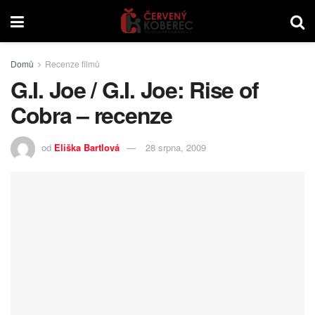
Domů
Recenze filmů
G.I. Joe / G.I. Joe: Rise of
Cobra – recenze
od
Eliška Bartlová
28 srpna, 2009