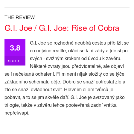
THE REVIEW
G.I. Joe / G.I. Joe: Rise of Cobra
G.I. Joe se rozhodně neubírá cestou přiblížit se
3.8
co nejvíce realitě; otáčí se k ní zády a jde si po
svých - svižným krokem od úvodu k závěru.
SCORE
Některé zvraty jsou předvídatelné, ale objeví
se i nečekaná odhalení. Film není nijak složitý co se týče
základního schématu děje. Dobro se snaží potrestat zlo a
zlo se snaží ovládnout svět. Hlavním cílem tvůrců je
pobavit, a to se jim skvěle daří. G.I. Joe je avizovaný jako
trilogie, takže v závěru lehce pootevřená zadní vrátka
nepřekvapí.