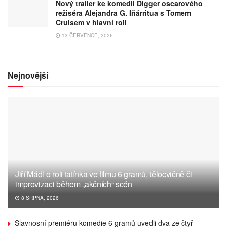
Nový trailer ke komedii Digger oscarového
režiséra Alejandra G. Iñárritua s Tomem
Cruisem v hlavní roli
13 ČERVENCE, 2026
Nejnovější
Jiří Mádl o roli tatínka ve filmu 6 gramů, tělocvičně či
improvizaci během „akčních“ scén
8 SRPNA, 2026
Slavnosní premiéru komedie 6 gramů uvedli dva ze čtyř