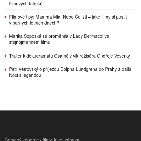
filmových tatínků
Filmové tipy: Mamma Mia! Nebo Čelisti – jaké filmy si pustit
v parných letních dnech?
Marika Šoposká se proměnila v Lady Dermacol ve
stejnojmenném filmu
Trailer k dokudramatu Osamělý vlk režiséra Ondřeje Veverky
Petr Větrovský o příjezdu Dolpha Lundgrena do Prahy a další
Noci s legendou
Červený koberec - filmy, kino, zábava