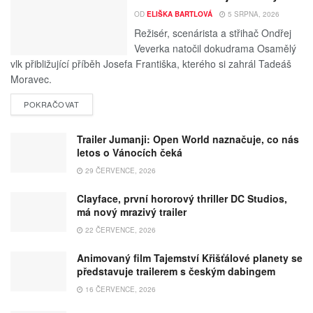
OD
ELIŠKA BARTLOVÁ
5 SRPNA, 2026
Režisér, scenárista a střihač Ondřej
Veverka natočil dokudrama Osamělý
vlk přibližující příběh Josefa Františka, kterého si zahrál Tadeáš
Moravec.
POKRAČOVAT
Trailer Jumanji: Open World naznačuje, co nás
letos o Vánocích čeká
29 ČERVENCE, 2026
Clayface, první hororový thriller DC Studios,
má nový mrazivý trailer
22 ČERVENCE, 2026
Animovaný film Tajemství Křišťálové planety se
představuje trailerem s českým dabingem
16 ČERVENCE, 2026