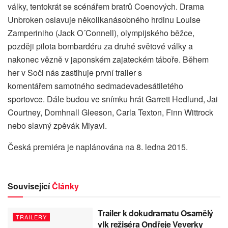
války, tentokrát se scénářem bratrů Coenových. Drama
Unbroken oslavuje několikanásobného hrdinu Louise
Zamperiniho (Jack O´Connell), olympijského běžce,
později pilota bombardéru za druhé světové války a
nakonec vězně v japonském zajateckém táboře. Během
her v Soči nás zastihuje první trailer s
komentářem samotného sedmadevadesátiletého
sportovce. Dále budou ve snímku hrát Garrett Hedlund, Jai
Courtney, Domhnall Gleeson, Carla Texton, Finn Wittrock
nebo slavný zpěvák Miyavi.
Česká premiéra je naplánována na 8. ledna 2015.
Související
Články
Trailer k dokudramatu Osamělý
TRAILERY
vlk režiséra Ondřeje Veverky