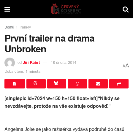
Domů
Trailery
První trailer na drama
Unbroken
od
Jiří Kábrt
18 února, 2014
A
A
Doba čtení: 1 minuta
[singlepic id=7024 w=150 h=150 float=left]“Nikdy se
nevzdávejte, protože na vše existuje odpověď.“
Angelina Jolie se jako režisérka vydává podruhé do časů