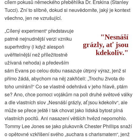
cílem pokusů německého přeběhlíka Dr. Erskina (Stanley
Tucci). Zní to slibně, dokud si neuvědomíte, jaký je kontext
všechno, jen ne vzrušující.
„Cílený experiment“ představuje
Nesnáší
patrně nejnudnější verzi vzniku
grázly, ať jsou
superhrdiny (i když alespoň
kdekoliv.
uvěřitelnější než příležitostně
užívaná nehoda) a především
sám Evans po celou dobu nasazuje útrpný výraz, jenž si
přímo žádá, abychom na něj zakřičeli: „Trochu života do
toho umírání!“ Co se vlastně odehrává v jeho hlavě, ptám
se? Ano, chce pomoci vojákům na poli druhé světové války
a dle vlastních slov „Nesnáší grázly, ať jsou kdekoliv“, ale
může se přece ještě i tak chovat jako lidská bytost plná
vlastních pocitů. Ani nasazení větších hvězd nepomohlo.
Tommy Lee Jones se jako plukovník Chester Phillips snaží
o opětovné vzkříšení svého „suchara s charismatem“, jenž