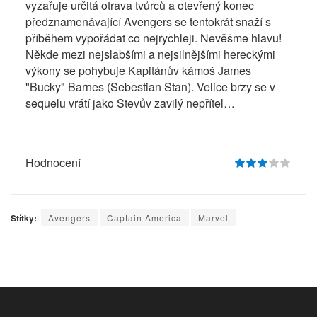
vyzařuje určitá otrava tvůrců a otevřený konec
předznamenávající Avengers se tentokrát snaží s
příběhem vypořádat co nejrychleji. Nevěšme hlavu!
Někde mezi nejslabšími a nejsilnějšími hereckými
výkony se pohybuje Kapitánův kámoš James
"Bucky" Barnes (Sebestian Stan). Velice brzy se v
sequelu vrátí jako Stevův zavilý nepřítel…
Hodnocení
Štítky:
Avengers
Captain America
Marvel