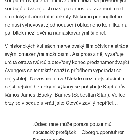
soupeřem Kapitána i motivátorem několika povedených
soubojů odvádějících naši pozornost od žvanění mezi
americkými armádními rekruty. Někomu pochopitelně
nemusí vyhovovat zjednodušení obludného konfliktu na
pár bitek mezi dvěma namaskovanými šílenci.
V historických kulisách marvelovský film očividně strádá
svými omezenými možnostmi. Asi proto z něj vyzařuje
určitá otrava tvůrců a otevřený konec předznamenávající
Avengers se tentokrát snaží s příběhem vypořádat co
nejrychleji. Nevěšme hlavu! Někde mezi nejslabšími a
nejsilnějšími hereckými výkony se pohybuje Kapitánův
kámoš James „Bucky“ Barnes (Sebestian Stan). Velice
brzy se v sequelu vrátí jako Stevův zavilý nepřítel…
„Odteď mne může porazit pouze můj
nacistický protějšek – Obergruppenführer