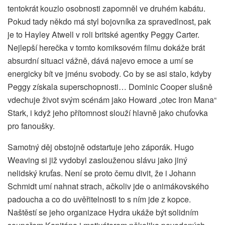
tentokrát kouzlo osobnosti zapomněl ve druhém kabátu.
Pokud tady někdo má styl bojovníka za spravedlnost, pak
je to Hayley Atwell v roli britské agentky Peggy Carter.
Nejlepší herečka v tomto komiksovém filmu dokáže brát
absurdní situaci vážně, dává najevo emoce a umí se
energicky bít ve jménu svobody. Co by se asi stalo, kdyby
Peggy získala superschopnosti… Dominic Cooper slušně
vdechuje život svým scénám jako Howard „otec Iron Mana“
Stark, i když jeho přítomnost slouží hlavně jako chuťovka
pro fanoušky.
Samotný děj obstojně odstartuje jeho záporák. Hugo
Weaving si již vydobyl zaslouženou slávu jako jiný
nelidský kruťas. Není se proto čemu divit, že i Johann
Schmidt umí nahnat strach, ačkoliv jde o animákovského
padoucha a co do uvěřitelnosti to s ním jde z kopce.
Naštěstí se jeho organizace Hydra ukáže být solidním