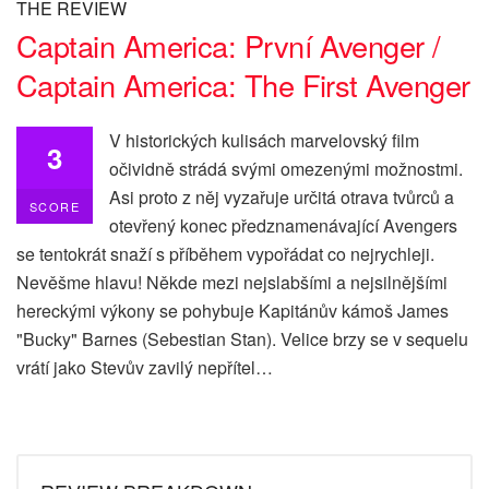
THE REVIEW
Captain America: První Avenger /
Captain America: The First Avenger
V historických kulisách marvelovský film
3
očividně strádá svými omezenými možnostmi.
Asi proto z něj vyzařuje určitá otrava tvůrců a
SCORE
otevřený konec předznamenávající Avengers
se tentokrát snaží s příběhem vypořádat co nejrychleji.
Nevěšme hlavu! Někde mezi nejslabšími a nejsilnějšími
hereckými výkony se pohybuje Kapitánův kámoš James
"Bucky" Barnes (Sebestian Stan). Velice brzy se v sequelu
vrátí jako Stevův zavilý nepřítel…