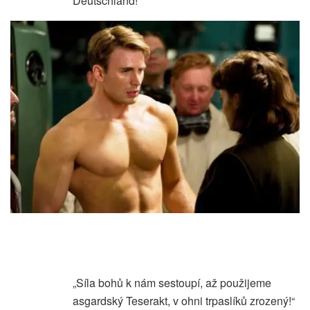
Deutschland!“
„Síla bohů k nám sestoupí, až použijeme
asgardský Teserakt, v ohni trpaslíků zrozený!“