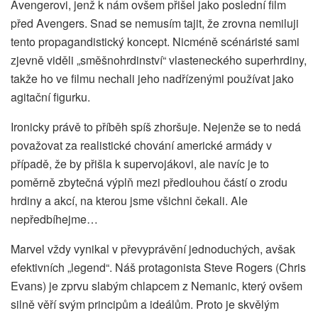
Avengerovi, jenž k nám ovšem přišel jako poslední film
před Avengers. Snad se nemusím tajit, že zrovna nemiluji
tento propagandistický koncept. Nicméně scénáristé sami
zjevně viděli „směšnohrdinství“ vlasteneckého superhrdiny,
takže ho ve filmu nechali jeho nadřízenými používat jako
agitační figurku.
Ironicky právě to příběh spíš zhoršuje. Nejenže se to nedá
považovat za realistické chování americké armády v
případě, že by přišla k supervojákovi, ale navíc je to
poměrně zbytečná výplň mezi předlouhou částí o zrodu
hrdiny a akcí, na kterou jsme všichni čekali. Ale
nepředbíhejme…
Marvel vždy vynikal v převyprávění jednoduchých, avšak
efektivních „legend“. Náš protagonista Steve Rogers (Chris
Evans) je zprvu slabým chlapcem z Nemanic, který ovšem
silně věří svým principům a ideálům. Proto je skvělým